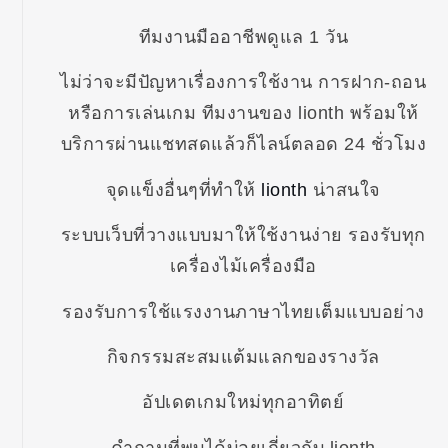
ทีมงานมืออาชีพดูแล 1 วัน
ไม่ว่าจะมีปัญหาเรื่องการใช้งาน การฝาก-ถอน
หรือการเล่นเกม ทีมงานของ lionth พร้อมให้
บริการผ่านแชทสดแล้วก็ไลน์ตลอด 24 ชั่วโมง
จุดแข็งอื่นๆที่ทำให้
lionth
น่าสนใจ
ระบบเว็บที่วางแบบมาให้ใช้งานง่าย รองรับทุก
เครื่องไม้เครื่องมือ
รองรับการใช้แรงงานภาษาไทยเต็มแบบอย่าง
กิจกรรมสะสมแต้มแลกของรางวัล
อัปเดตเกมใหม่ทุกอาทิตย์
คำถามที่พบได้บ่อยเกี่ยวกับ lionth