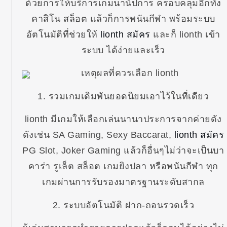
ด้วยการให้บริการเกมนานัปการ ครอบคลุมอีกทั้ง
คาสิโน สล็อต แล้วก็การพนันกีฬา พร้อมระบบ
อัตโนมัติที่ช่วยให้
lionth สมัคร
และก็ lionth เข้า
ระบบ ได้ง่ายและเร็ว
เหตุผลที่ควรเลือก lionth
1. รวมเกมเดิมพันยอดนิยมเอาไว้ในที่เดียว
lionth มีเกมให้เลือกเล่นนานาประการจากค่ายดัง
ดังเช่น SA Gaming, Sexy Baccarat,
lionth สมัคร
PG Slot, Joker Gaming แล้วก็อื่นๆไม่ว่าจะเป็นบา
คาร่า รูเล็ต สล็อต เกมยิงปลา หรือพนันกีฬา ทุก
เกมผ่านการรับรองมาตรฐานระดับสากล
2. ระบบอัตโนมัติ ฝาก-ถอนรวดเร็ว