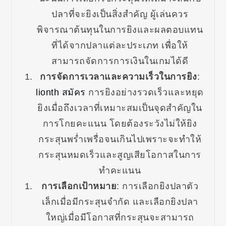
ปลาที่จะยิงเป็นสิ่งสำคัญ ผู้เล่นควร
พิจารณาต้นทุนในการยิงและผลตอบแทน
ที่ได้จากปลาแต่ละประเภท เพื่อให้
สามารถจัดการการเงินในเกมได้ดี
การจัดการเวลาและความเร็วในการยิง
:
lionth สมัคร
การยิงอย่างรวดเร็วและหยุด
ยิงเมื่อถึงเวลาที่เหมาะสมเป็นจุดสำคัญใน
การโกยคะแนน โดยต้องระวังไม่ให้ยิง
กระสุนพร่ำเพรื่อจนเกินไปเพราะจะทำให้
กระสุนหมดเร็วและสูญเสียโอกาสในการ
ทำคะแนน
การเลือกเป้าหมาย
: การเลือกยิงปลาตัว
เล็กเมื่อมีกระสุนจำกัด และเลือกยิงปลา
ใหญ่เมื่อมีโอกาสที่กระสุนจะสามารถ