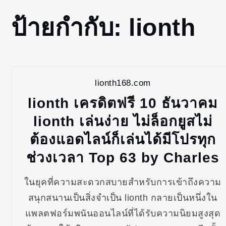
Home
ป้ายกำกับ:
lionth
lionth
lionth168.com
lionth เครดิตฟรี 10 ธันวาคม
lionth เล่นง่าย ไม่ล็อกยูสไม่
ต้องแอดไลน์ก็เล่นได้มีโปรทุก
ช่วงเวลา Top 63 by Charles
ในยุคที่ความสะดวกสบายสำหรับการเข้าถึงความ
สนุกสนานเป็นสิ่งจำเป็น lionth กลายเป็นหนึ่งใน
แพลตฟอร์มพนันออนไลน์ที่ได้รับความนิยมสูงสุด