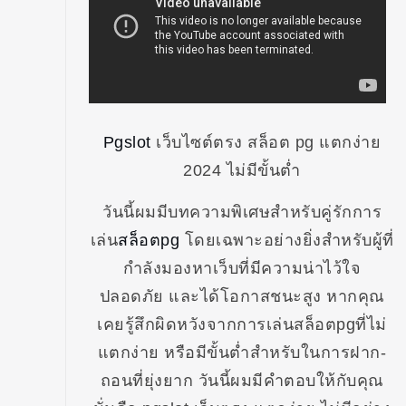
Pgslot
เว็บไซต์ตรง สล็อต pg แตกง่าย
2024 ไม่มีขั้นต่ำ
วันนี้ผมมีบทความพิเศษสำหรับคู่รักการ
เล่น
สล็อตpg
โดยเฉพาะอย่างยิ่งสำหรับผู้ที่
กำลังมองหาเว็บที่มีความน่าไว้ใจ
ปลอดภัย และได้โอกาสชนะสูง หากคุณ
เคยรู้สึกผิดหวังจากการเล่นสล็อตpgที่ไม่
แตกง่าย หรือมีขั้นต่ำสำหรับในการฝาก-
ถอนที่ยุ่งยาก วันนี้ผมมีคำตอบให้กับคุณ