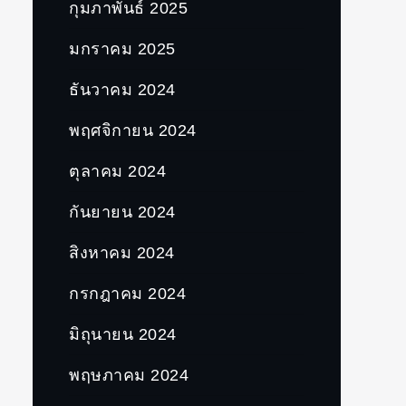
กุมภาพันธ์ 2025
มกราคม 2025
ธันวาคม 2024
พฤศจิกายน 2024
ตุลาคม 2024
กันยายน 2024
สิงหาคม 2024
กรกฎาคม 2024
มิถุนายน 2024
พฤษภาคม 2024