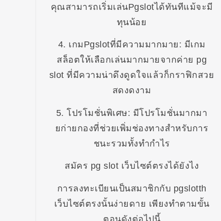
คุณสามารถเริ่มเล่นPgslotได้ทันทีแม้จะมี
ทุนน้อย
4. เกมPgslotที่มีความมากมาย: มีเกม
สล็อตให้เลือกเล่นมากมายจากค่าย pg
slot ที่มีความน่าดึงดูดใจแล้วก็กราฟิกสวย
สดงดงาม
5. โปรโมชั่นพิเศษ: มีโปรโมชั่นมากมา
ยก่ายกองที่ช่วยเพิ่มช่องทางสำหรับการ
ชนะรวมทั้งทำกำไร
สมัคร pg slot เว็บไซต์ตรงได้ยังไง
การลงทะเบียนเป็นสมาชิกกับ pgslotth
เว็บไซต์ตรงนั้นง่ายดาย เพียงทำตามขั้น
ตอนดังต่อไปนี้