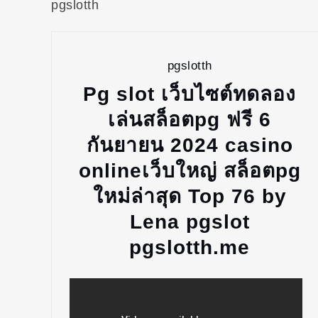
pgslotth
pgslotth
Pg slot เว็บไซต์ทดลอง
เล่นสล็อตpg ฟรี 6
กันยายน 2024 casino
onlineเว็บใหญ่ สล็อตpg
ใหม่ล่าสุด Top 76 by
Lena pgslot
pgslotth.me