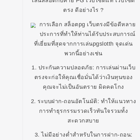
เล่นสล็อตกับค่าย PG เว็บไซต์แท้ เว็บไซต์
ตรง ดีอย่างไร ?
การเลือก สล็อตpg เว็บตรงมีข้อดีหลาย
ประการที่ทำให้ท่านได้รับประสบการณ์
ที่เยี่ยมที่สุดจากการเล่นpgslotth จุดเด่น
พวกนี้อย่างเช่น
1. ประกันความปลอดภัย: การเล่นผ่านเว็บ
ตรงจะก่อให้คุณเชื่อมั่นได้ว่าเงินทุนของ
คุณจะไม่เป็นอันตราย ผิดคดโกง
2. ระบบฝาก-ถอนอัตโนมัติ: ทำให้แนวทาง
การทำธุรกรรมรวดเร็วทันใจรวมทั้ง
สะดวกสบาย
3. ไม่มีอย่างต่ำสำหรับในการฝาก-ถอน: