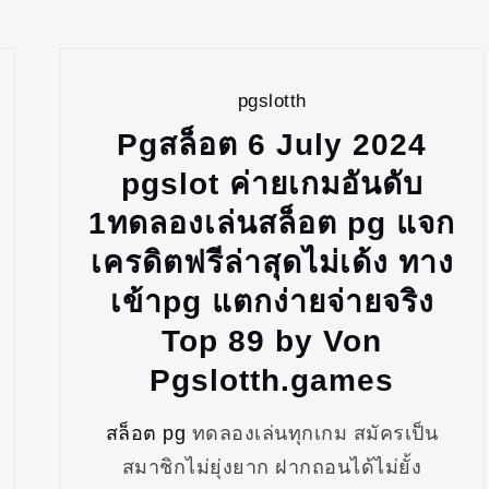
pgslotth
Pgสล็อต 6 July 2024
pgslot ค่ายเกมอันดับ
1ทดลองเล่นสล็อต pg แจก
เครดิตฟรีล่าสุดไม่เด้ง ทาง
เข้าpg แตกง่ายจ่ายจริง
Top 89 by Von
Pgslotth.games
สล็อต pg
ทดลองเล่นทุกเกม สมัครเป็น
สมาชิกไม่ยุ่งยาก ฝากถอนได้ไม่ยั้ง