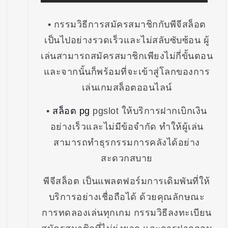
• กรรมวิธีการสมัครสมาชิกกับพีจีสล็อต
เป็นไปอย่างรวดเร็วและไม่สลับซับซ้อน ผู้
เล่นสามารถสมัครสมาชิกเพียงไม่กี่ขั้นตอน
และจากนั้นก็พร้อมที่จะเข้าสู่โลกของการ
เล่นเกมสล็อตออนไลน์
•
สล็อต pg
pgslot ให้บริการฝากเบิกเงิน
อย่างเร็วและไม่มีข้อจำกัด ทำให้ผู้เล่น
สามารถทำธุรกรรมการคลังได้อย่าง
สะดวกสบาย
พีจีสล็อต เป็นแพลตฟอร์มการเดิมพันที่ให้
บริการอย่างเชื่อถือได้ ด้วยคุณลักษณะ
การทดลองเล่นทุกเกม กรรมวิธีลงทะเบียน