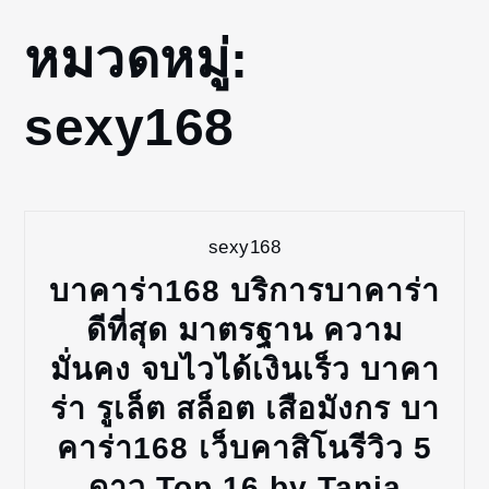
Home
หมวดหมู่:
sexy168
sexy168
sexy168
บาคาร่า168 บริการบาคาร่า
ดีที่สุด มาตรฐาน ความ
มั่นคง จบไวได้เงินเร็ว บาคา
ร่า รูเล็ต สล็อต เสือมังกร บา
คาร่า168 เว็บคาสิโนรีวิว 5
ดาว Top 16 by Tania