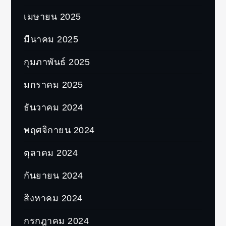
เมษายน 2025
มีนาคม 2025
กุมภาพันธ์ 2025
มกราคม 2025
ธันวาคม 2024
พฤศจิกายน 2024
ตุลาคม 2024
กันยายน 2024
สิงหาคม 2024
กรกฎาคม 2024