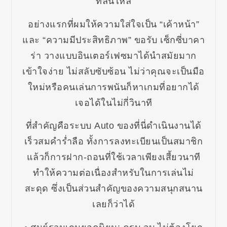
ที่ลื่นไหล
อย่างแรกที่ผมให้ความใส่ใจเป็น “เค้าหน้า”
และ “ความมีประสิทธิภาพ” ขอรับ เซ็กซี่บาคา
ร่า วางแบบอินเตอร์เฟซมาได้นำสมัยมาก
เข้าใจง่าย ไม่สลับซับซ้อน ไม่ว่าคุณจะเป็นมือ
ใหม่หรือคนเล่นการพนันก็หาเกมที่อยากได้
เจอได้ในไม่กี่วินาที
ที่สำคัญคือระบบ Auto ของที่นี่ดำเนินงานได้
เร็วสมคำร่ำลือ ทั้งการลงทะเบียนเป็นสมาชิก
แล้วก็การฝาก-ถอนที่ใช้เวลาเพียงเสี้ยวนาที
ทำให้ความต่อเนื่องสำหรับในการเล่นไม่
สะดุด ซึ่งเป็นส่วนสำคัญของความสนุกสนาน
เลยก็ว่าได้