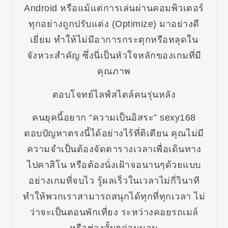
Android หรือแม้แต่การเล่นผ่านคอมพิวเตอร์
ทุกอย่างถูกปรับแต่ง (Optimize) มาอย่างดี
เยี่ยม ทำให้ไม่มีอาการกระตุกหรือหลุดใน
จังหวะสำคัญ ซึ่งนี่เป็นหัวใจหลักของเกมที่มี
คุณภาพ
ตอบโจทย์ไลฟ์สไตล์คนรุ่นหลัง
คนยุคนี้อยาก “ความเป็นอิสระ” sexy168
ตอบปัญหาตรงนี้ได้อย่างไร้ที่ติเตียน คุณไม่มี
ความจำเป็นต้องจัดตารางเวลาเพื่อเดินทาง
ไปคาสิโน หรือต้องนั่งเฝ้าจอนานๆด้วยแบบ
อย่างเกมที่จบไว รู้ผลเร็วในเวลาไม่กี่วินาที
ทำให้พวกเราสามารถสนุกได้ทุกที่ทุกเวลา ไม่
ว่าจะเป็นตอนพักเที่ยง ระหว่างคอยรถเมล์