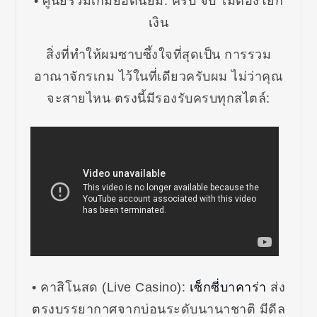
• ศูนย์รวมเกมยอดนิยม: ครบ จบ ไม่ต้องโยก
เงิน
สิ่งที่ทำให้ผมซาบซึ้งใจที่สุดเป็น การรวม
อาณาจักรเกม ไว้ในที่เดียวครับผม ไม่ว่าคุณ
จะสายไหน ตรงนี้มีรองรับครบทุกสไตล์:
• คาสิโนสด (Live Casino):
เซ็กซี่บาคาร่า
ส่ง
ตรงบรรยากาศจากบ่อนระดับนานาชาติ มีดีล