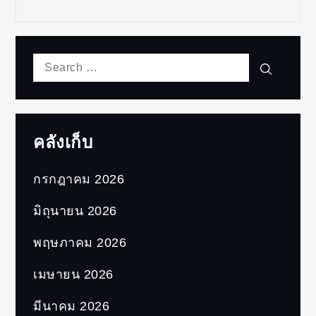
Search
Search
for:
คลังเก็บ
กรกฎาคม 2026
มิถุนายน 2026
พฤษภาคม 2026
เมษายน 2026
มีนาคม 2026