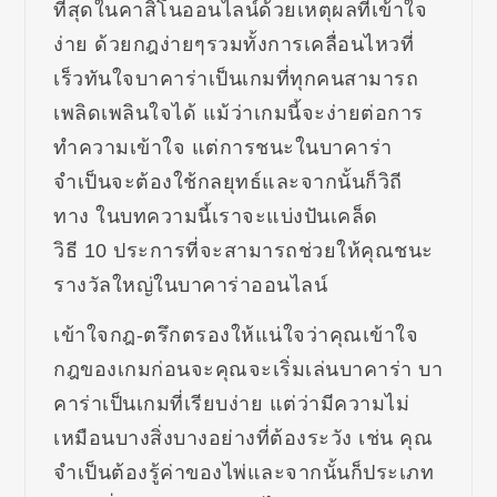
ที่สุด
ใน
คาสิโน
ออนไลน์
ด้วย
เหตุผล
ที่
เข้าใจ
ง่าย
ด้วย
กฎ
ง่ายๆ
รวมทั้ง
การเคลื่อนไหว
ที่
เร็วทันใจ
บาคาร่า
เป็น
เกม
ที่
ทุกคน
สามารถ
เพลิดเพลินใจ
ได้
แม้ว่า
เกม
นี้
จะ
ง่ายต่อการ
ทำความเข้าใจ
แต่
การชนะ
ใน
บาคาร่า
จำเป็นจะต้อง
ใช้
กลยุทธ์
และจากนั้นก็
วิถี
ทาง
ใน
บทความนี้
เรา
จะ
แบ่งปัน
เคล็ด
วิธี
10
ประการ
ที่จะสามารถช่วย
ให้คุณ
ชนะ
รางวัล
ใหญ่
ใน
บาคาร่า
ออนไลน์
เข้าใจ
กฎ-
ตรึกตรอง
ให้
แน่ใจว่า
คุณ
เข้าใจ
กฎ
ของ
เกม
ก่อนจะ
คุณ
จะ
เริ่ม
เล่น
บาคาร่า
บา
คาร่า
เป็น
เกม
ที่
เรียบง่าย
แต่ว่า
มี
ความไม่
เหมือน
บางสิ่งบางอย่าง
ที่
ต้องระวัง
เช่น
คุณ
จำเป็นต้อง
รู้
ค่า
ของ
ไพ่
และจากนั้นก็
ประเภท