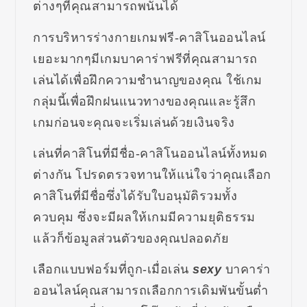
ต่างๆ
ที่
คุณ
สามารถ
พนัน
ได้
การบริหารร่างกาย
เกม
ฟรี-
คาสิโน
ออนไลน์
เยอะมากๆ
มี
เกม
บาคาร่า
ฟรี
ที่
คุณ
สามารถ
เล่น
ได้
เพื่อ
ฝึก
ความชำนาญ
ของ
คุณ
ใช้
เกม
กลุ่มนี้
เพื่อ
ฝึกฝน
แนวทาง
ของ
คุณ
และ
รู้สึก
เกม
ก่อนจะ
คุณ
จะ
เริ่ม
เล่น
ด้วย
เงิน
จริง
เล่น
ที่
คาสิโน
ที่
มีชื่อ-
คาสิโน
ออนไลน์
ทั้งหมด
ต่างกัน
โปรด
ตรวจทาน
ให้
แน่ใจว่า
คุณ
เลือก
คาสิโน
ที่
มีชื่อ
ซึ่ง
ได้รับ
ใบอนุมัติ
รวมทั้ง
ควบคุม
ซึ่ง
จะมีผลให้
เกม
มี
ความยุติธรรม
แล้วก็
ข้อมูล
ส่วนตัว
ของ
คุณ
ปลอดภัย
เลือก
แบบฟอร์ม
ที่
ถูก-
เมื่อ
เล่น
sexy
บาคาร่า
ออนไลน์
คุณ
สามารถ
เลือก
การเดิมพัน
ขั้นต่ำ