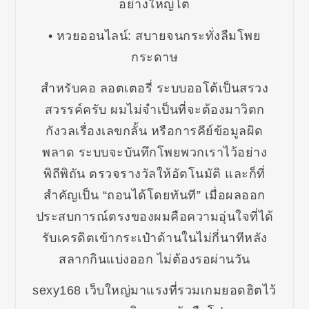
อย่างใหญ่โต
• หวยออนไลน์: สบายจนกระทั่งลืมโพย
กระดาษ
สำหรับคอ ลอตเตอรี่ ระบบออโต้เป็นสรวง
สวรรค์ครับ ผมไม่จำเป็นที่จะต้องมาวิตก
กังวลเรื่องเลขกลั้น หรือการคีย์ข้อมูลผิด
พลาด ระบบจะบันทึกโพยพวกเราไว้อย่าง
พิถีพิถัน ตรวจรางวัลให้อัตโนมัติ และก็ที่
สำคัญเป็น “ถอนได้โดยทันที” เมื่อผลออก
ประสบการณ์ตรงของผมคือความอุ่นใจที่ได้
รับเครดิตเข้ากระเป๋าด้านในไม่กี่นาทีหลัง
สลากกินแบ่งออก ไม่ต้องรอผ่านวัน
sexy168 เว็บใหญ่มาแรงที่รวมเกมยอดฮิตไว้