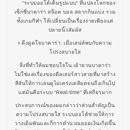
“ระบบออโต้เต็มรูปแบบ” ที่แปลงโลกของ
เซ็กซี่บาคาร่า สล็อต บอล สลากกินแบ่ง รวม
ทั้งเกมกีฬา ให้เปลี่ยนเป็นเรื่องง่ายเพียงแต่
ปลายนิ้วสัมผัส
• ดึงดูดใจบาคาร่า: เมื่อเสน่ห์พบกับความ
โปร่งสบายใส
สิ่งที่ทำให้ผมชอบใจใน เย้ายวนบาคาร่า
ไม่ใช่แค่เรื่องของดีลเลอร์สาวสวยที่มาสร้าง
สีสันให้การเล่นดูไม่เคร่งเคลียดจนถึงเกินไป
แต่มันคือระบบ “Real-time” ที่เสถียรมาก
ประสบการณ์ของผมกล่าวว่าส่วนสำคัญเป็น
ความโปร่งสบายใส ระบบออโต้ช่วยให้การ
วางเดิมพันและก็การคำนวณยอดเงินเกิดขึ้น