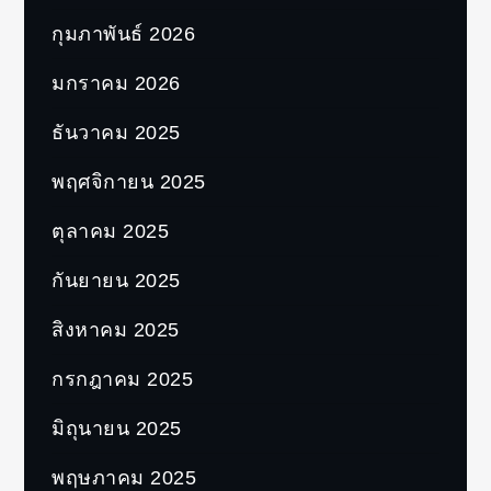
กุมภาพันธ์ 2026
มกราคม 2026
ธันวาคม 2025
พฤศจิกายน 2025
ตุลาคม 2025
กันยายน 2025
สิงหาคม 2025
กรกฎาคม 2025
มิถุนายน 2025
พฤษภาคม 2025