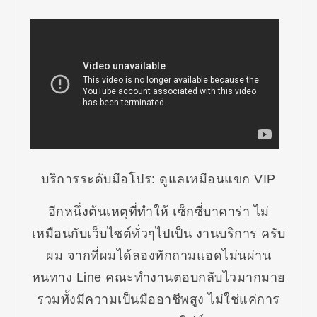
บริการระดับมือโปร: ดูแลเหมือนแขก VIP
อีกหนึ่งต้นเหตุที่ทำให้ เซ็กซี่บาคาร่า ไม่
เหมือนกับเว็บไซต์ทั่วๆไปเป็น งานบริการ ครับ
ผม จากที่ผมได้ลองทักถามแอดไม่นผ่าน
หนทาง Line คณะทำงานตอบกลับไวมากมาย
รวมทั้งมีความเป็นมืออาชีพสูง ไม่ใช่แค่การ