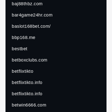
baj88thbz.com
bar4game24hr.com
baslot168bet.com/
bbp168.me
bestbet
betboxclubs.com
betflixtikto
betflixtikto.info
betflixtikto.info
betwin6666.com