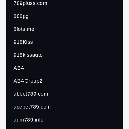
789pluss.com
888pg
8lots.me
918Kiss
918kissauto
ABA
ABAGroup2
abbet789.com
acebet789.com
adm789.info