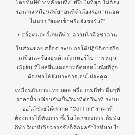
โดยทันทีข้างหลังจบทิ้งไพ่ใบในที่สุด ไม่ต้อง
รอนานเหมือนสมัยก่อนที่จำต้องรอถามแอด
ไม่นว่า “ยอดเข้าหรือยังขอรับ?”
• สล็อตและก็เกมกีฬา: ความไวคือซาตาน
ในส่วนของ สล็อต ระบบออโต้ปฏิบัติภารกิจ
เสมือนเครื่องยนต์กลไกเทอร์โบ การหมุน
(Spin) ที่ไหลลื่นและการตัดยอดโบนัสที่ถูก
ต้องทำให้จังหวะการเล่นไม่สะดุด
เหมือนกับการแทง บอล หรือ เกมกีฬา อื่นๆที่
ราคาน้ำเปลี่ยนกันเป็นวินาทีต่อวินาที ระบบ
ออโต้ช่วยให้เรากด “Confirm” ราคาที่
ต้องการได้ทันการ ซึ่งในโลกของการเดิมพัน
กีฬา วินาทีเดียวอาจซึ่งก็คือผลกำไรที่หายไป