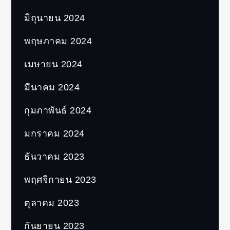
มิถุนายน 2024
พฤษภาคม 2024
เมษายน 2024
มีนาคม 2024
กุมภาพันธ์ 2024
มกราคม 2024
ธันวาคม 2023
พฤศจิกายน 2023
ตุลาคม 2023
กันยายน 2023