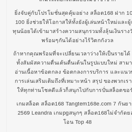
ยิ่งจับคู่กับโปรโมชั่นสุดคุ้มอย่าง สล็อต168 ฝาก 10
100 ยิ่งช่วยให้โอกาสให้ทั้งยังผู้เล่นหน้าใหม่และผู้
ทุนน้อยได้เข้ามาสร้างความสนุกรวมทั้งลุ้นเงินราง
พร้อมๆกันได้อย่างไร้วิตกกังวล
ถ้าหากคุณพร้อมที่จะเปลี่ยนเวลาว่างให้เป็นรายได้
ทั้งสัมผัสความตื่นเต้นตื่นเต้นในรูปแบบใหม่ สาม
อ่านเนื้อหาข้อตกลง ข้อตกลงการบริการ และแน
การเล่นเสริมเติมถึงที่เหมาะหน้า สรุป ของพวกเร
ให้ทุกท่านโชคดีแล้วก็สนุกไปกับการปั่นสล็อตขอร
เกมสล็อต สล็อต168 Tangtem168e.com 7 กันย
2569 Leandra เกมpgสนุกๆ สล็อต168ไม่จำกัดย
โอน Top 48