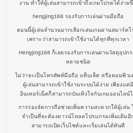
งาน ทำให้ผู้เล่นสามารถเข้าถึงเกมโปรดได้ง่ายขึ
hengjing168 รองรับการเล่นผ่านมือถือ
ตอนนี้ผู้เล่นจำนวนมากเลือกเล่นเกมผ่านสมาร์ต
เพราะว่าสามารถเข้าใช้งานได้ทุกที่ทุกเวลา
Hengjing168 ก็เลยรองรับการเล่นผ่านวัสดุอุปกร
หลายชนิด
ไม่ว่าจะเป็นโทรศัพท์มือถือ แท็บเล็ต หรือคอมพิวเ
ผู้เล่นสามารถเข้าใช้งานระบบได้ง่าย เพียงแค่ม
อินเทอร์เน็ตก็สามารถบันเทิงใจกับเกมออนไลน์ไ
การรองจัดการถือช่วยเพิ่มความสะดวกให้ผู้เล่น ไ
จำเป็นที่จะต้องดาวน์โหลดโปรแกรมเพิ่มเติมอี
สามารถเปิดเว็บไซต์และเริ่มเล่นได้ทันที