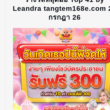
Leandra tangtem168e.com 
กรกฎา 26