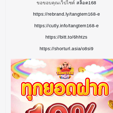
ขอขอบคุณเว็ปไซต์
สล็อต168
https://rebrand.ly/tangtem168-e
https://cutly.info/tangtem168-e
https://bitt.to/6hhtzs
https://shorturl.asia/o8si9