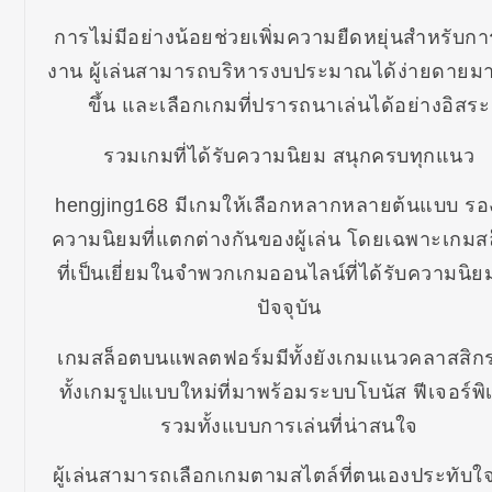
การไม่มีอย่างน้อยช่วยเพิ่มความยืดหยุ่นสำหรับกา
งาน ผู้เล่นสามารถบริหารงบประมาณได้ง่ายดายมาก
ขึ้น และเลือกเกมที่ปรารถนาเล่นได้อย่างอิสระ
รวมเกมที่ได้รับความนิยม สนุกครบทุกแนว
hengjing168 มีเกมให้เลือกหลากหลายต้นแบบ รอ
ความนิยมที่แตกต่างกันของผู้เล่น โดยเฉพาะเกมส
ที่เป็นเยี่ยมในจำพวกเกมออนไลน์ที่ได้รับความนิ
ปัจจุบัน
เกมสล็อตบนแพลตฟอร์มมีทั้งยังเกมแนวคลาสสิก
ทั้งเกมรูปแบบใหม่ที่มาพร้อมระบบโบนัส ฟีเจอร์พิ
รวมทั้งแบบการเล่นที่น่าสนใจ
ผู้เล่นสามารถเลือกเกมตามสไตล์ที่ตนเองประทับใจ