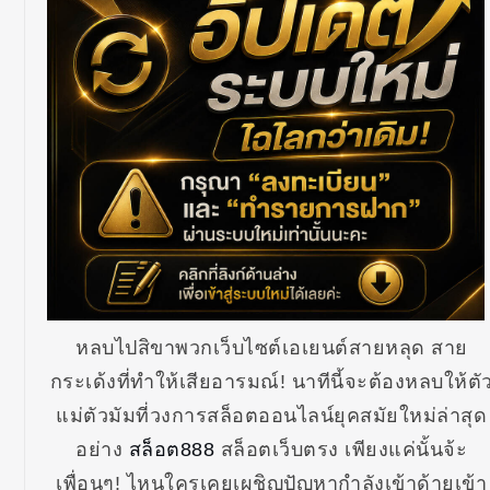
หลบไปสิขาพวกเว็บไซต์เอเยนต์สายหลุด สาย
กระเด้งที่ทำให้เสียอารมณ์! นาทีนี้จะต้องหลบให้ตั
แม่ตัวมัมที่วงการสล็อตออนไลน์ยุคสมัยใหม่ล่าสุด
อย่าง
สล็อต888
สล็อตเว็บตรง เพียงแค่นั้นจ้ะ
เพื่อนๆ! ไหนใครเคยเผชิญปัญหากำลังเข้าด้ายเข้า