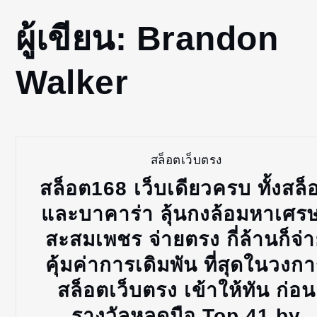
Home
ผู้เขียน:
Brandon
Brandon
Walker
Walker
สล็อตเว็บตรง
สล็อต168 เว็บเดียวครบ ทั้งสล็
และบาคาร่า ลุ้นกงล้อมหาเศรษ
สะสมเพชร จ่ายตรง กี่ล้านก็จ่
คุ้มค่าการเดิมพัน ที่สุดในวงก
สล็อตเว็บตรง เข้าให้ทัน ก่อน
รางวัลหลุดมือ Top 41 by