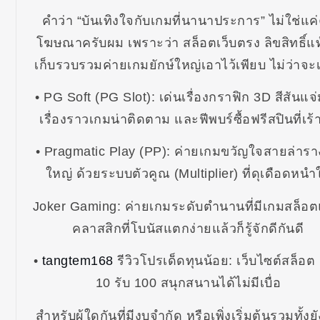
คำว่า “บันเทิงใจกับเกมที่นานาประการ” ไม่ใช่แค
โฆษณาครับผม เพราะว่า สล็อตเว็บตรง ลิขสิทธิ์แ
เก็บรวบรวมค่ายเกมยักษ์ใหญ่เอาไว้เพียบ ไม่ว่าจะเ
• PG Soft (PG Slot): เด่นเรื่องกราฟิก 3D สีสันแจ
เรื่องราวเกมน่าติดตาม และฟีพบร์ซื้อฟรีสปินที่เร้
• Pragmatic Play (PP): ค่ายเกมขวัญใจสายล่ารา
ใหญ่ ด้วยระบบตัวคูณ (Multiplier) ที่ดุเดือดหนำ
Joker Gaming: ค่ายเกมระดับตำนานที่มีเกมสล็อ
คลาสสิกที่โบนัสแตกง่ายแล้วก็รู้จักดีกันดี
•
tangtem168
รีวิวโปรเด็ดทุนน้อย: เว็บไซต์สล็อต
10 รับ 100 สนุกสนานได้ไม่มีเบื่อ
สำหรับผู้ใดกันที่มีงบจำกัด หรือเพิ่งเริ่มต้นรวมทั้งยั