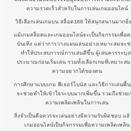
ความรวดเร็วสำหรับในการเล่นเกมออนไลน์
วิธีเลือกเล่นเกมบน สล็อต168 ให้สนุกสนานมากยิ่ง
แม้เกมสล็อตและเกมออนไลน์จะเป็นกิจกรรมเพื่อ
บันเทิง แต่ว่าการวางแผนเล่นอย่างเหมาะสมจะช
ทำให้ประสบการณ์การเล่นดีขึ้น ผู้เล่นควรระบุง
ประมาณก่อนเริ่มเล่น รวมทั้งเลือกเกมที่เหมาะสม
ความอยากได้ของตน
การศึกษาแบบเกม ฟีเจอร์โบนัส และวิธีการเล่นพื้
จะช่วยทำให้เข้าใจระบบมากเพิ่มขึ้น รวมถึงช่วยเพ
ความเพลิดเพลินในการเล่น
สิ่งจำเป็นคือควรจะเล่นอย่างมีความรับผิดชอบ แล้ว
เกมออนไลน์เป็นกิจกรรมเพื่อความเพลิดเพลิน