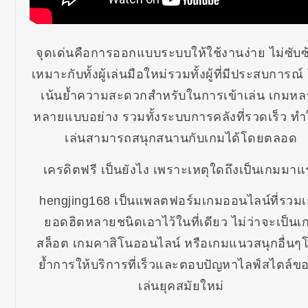
จุดเด่นคือการออกแบบระบบให้ใช้งานง่าย ไม่ซับซ
เหมาะกับทั้งผู้เล่นมือใหม่รวมทั้งผู้ที่มีประสบการณ
เน้นย้ำความสะดวกสำหรับในการเข้าเล่น เกมห
หลายแบบอย่าง รวมทั้งระบบการคลังที่รวดเร็ว ทำให
เล่นสามารถสนุกสนานกับเกมได้โดยตลอด
เครดิตฟรี เป็นยังไง เพราะเหตุใดถึงเป็นเกมมาแ
hengjing168 เป็นแพลตฟอร์มเกมออนไลน์ที่รวม
ยอดฮิตหลายชนิดเอาไว้ในที่เดียว ไม่ว่าจะเป็นเ
สล็อต เกมคาสิโนออนไลน์ หรือเกมแนวสนุกอื่นๆ
ย้ำการให้บริการที่เร็วและตอบปัญหาไลฟ์สไตล์ของ
เล่นยุคสมัยใหม่