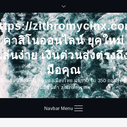
Skip
to
content
ttps://zithromycinx.c
คาสิโนออนไลน์ ยุคใหม่
เล่นง่าย เงินด่วนส่งตรงถึ
มือคุณ
สิโนออนไลน์ที่ดีที่สุดของเมืองไทย ฝาก50 รับ 350 ถอนได้ทั
ไม่มีขั้นต่ำ zithromycinx
Navbar Menu