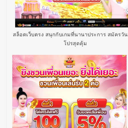
สล็อตเว็บตรง สนุกกับเกมที่นานาประการ สมัครวันนี
โปรสุดคุ้ม