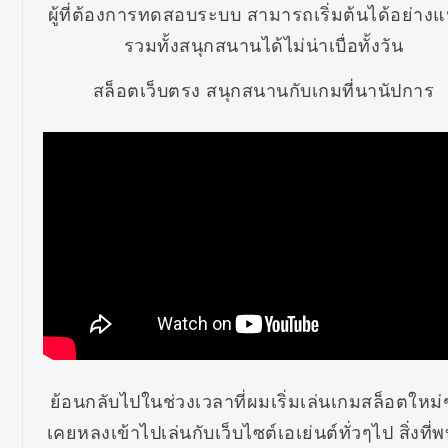
ผู้ที่ต้องการทดสอบระบบ สามารถเริ่มต้นได้อย่างแ
รวมทั้งสนุกสนานได้ไม่น่าเบื่อทั้งวัน
สล็อตเว็บตรง สนุกสนานกับเกมที่นานัปการ
ย้อนกลับไปในช่วงเวลาที่ผมเริ่มเล่นเกมสล็อตใหม
เคยหลงเข้าไปเล่นกับเว็บไซต์เอเย่นต์ทั่วๆไป สิ่งที่