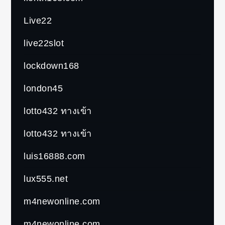
Live22
live22slot
lockdown168
london45
lotto432 ทางเข้า
lotto432 ทางเข้า
luis16888.com
lux555.net
m4newonline.com
m4newonline.com