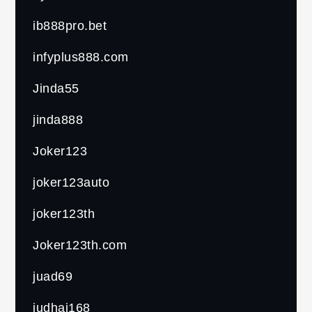
ib888pro.bet
infyplus888.com
Jinda55
jinda888
Joker123
joker123auto
joker123th
Joker123th.com
juad69
judhai168