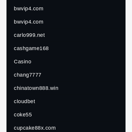
bwvip4.com
bwvip4.com
carlo999.net
cashgame168
Casino
chang7777
chinatown888.win
cloudbet
coke55
cupcake88x.com