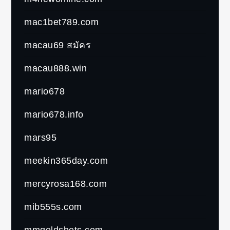
mac1bet789.com
macau69 สมัคร
macau888.win
mario678
mario678.info
mars95
meekin365day.com
mercyrosa168.com
mib555s.com