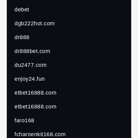
debet
dgb222hot.com
dr888
dr888bet.com
du2477.com
enjoy24.fun
etbet16888.com
etbet16888.com
faro168
fcharoenkit168.com