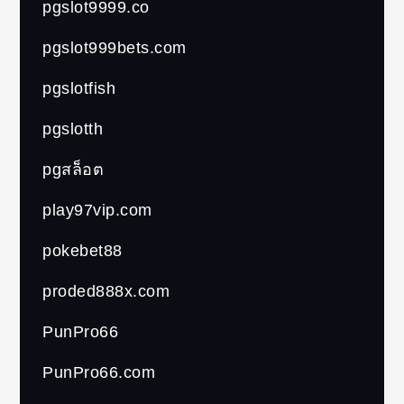
pgslot9999.co
pgslot999bets.com
pgslotfish
pgslotth
pgสล็อต
play97vip.com
pokebet88
proded888x.com
PunPro66
PunPro66.com