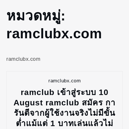
Home
หมวดหมู่:
ramclubx.com
ramclubx.com
ramclubx.com
ramclubx.com
ramclub เข้าสู่ระบบ 10
August ramclub สมัคร กา
รันตีจากผู้ใช้งานจริงไม่มีขั้น
ต่ำแม้แต่ 1 บาทเล่นแล้วไม่