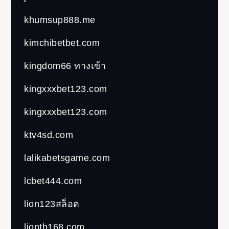
khumsup888.me
kimchibetbet.com
kingdom66 ทางเข้า
kingxxxbet123.com
kingxxxbet123.com
ktv4sd.com
lalikabetsgame.com
lcbet444.com
lion123สล็อต
lionth168.com