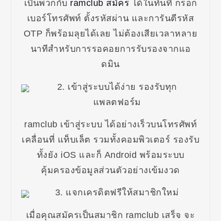
เป็นพวกกับ
ramclub สมัคร
ได้ในทันที กรอก
เบอร์โทรศัพท์ ตั้งรหัสผ่าน และการันตีรหัส
OTP ก็พร้อมลุยได้เลย ไม่ต้องเสียเวลาหลาย
นาทีสำหรับการรอคอยการรับรองจากแอ
ดมิน
2. เข้าสู่ระบบได้ง่าย รองรับทุก
แพลตฟอร์ม
ramclub เข้าสู่ระบบ ได้อย่างเร็วบนโทรศัพท์
เคลื่อนที่ แท็บเล็ต รวมทั้งคอมพิวเตอร์ รองรับ
ทั้งยัง iOS และก็ Android พร้อมระบบ
คุ้มครองข้อมูลส่วนตัวอย่างเข้มงวด
3. แจกเครดิตฟรีให้สมาชิกใหม่
เมื่อคุณสมัครเป็นสมาชิก ramclub เสร็จ จะ