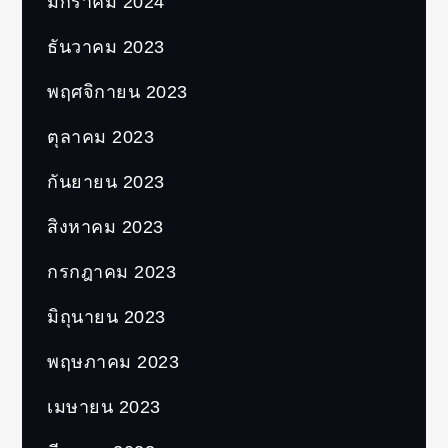
มกราคม 2024
ธันวาคม 2023
พฤศจิกายน 2023
ตุลาคม 2023
กันยายน 2023
สิงหาคม 2023
กรกฎาคม 2023
มิถุนายน 2023
พฤษภาคม 2023
เมษายน 2023