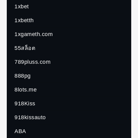
1xbet
1xbetth
1xgameth.com
55สล็อต
789pluss.com
888pg
8lots.me
918Kiss
918kissauto
ABA