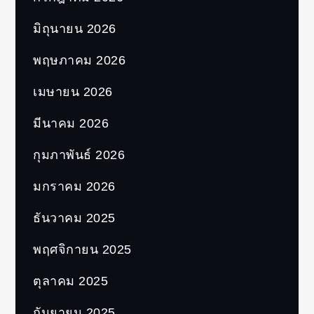
มิถุนายน 2026
พฤษภาคม 2026
เมษายน 2026
มีนาคม 2026
กุมภาพันธ์ 2026
มกราคม 2026
ธันวาคม 2025
พฤศจิกายน 2025
ตุลาคม 2025
กันยายน 2025