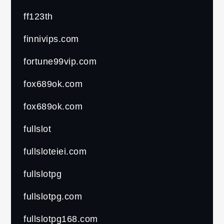
ff123th
finnivips.com
fortune99vip.com
fox689ok.com
fox689ok.com
fullslot
fullsloteiei.com
fullslotpg
fullslotpg.com
fullslotpg168.com