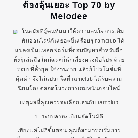
ต้องลุ้นเยอะ Top 70 by
Melodee
ในสมัยที่ผู้คนหันมาให้ความสนใจการเดิม
พันออนไลน์กันเยอะขึ้นเรื่อยๆ ramclub ได้
แปลงเป็นแพลตฟอร์มที่ตอบปัญหาสำหรับอีก
ทั้งผู้เล่นมือใหม่และก็นักเสี่ยงดวงมือโปร ด้วย
ระบบที่ล้ำยุค ใช้งานง่าย แล้วก็โปรโมชั่นที่
คุ้มค่า จึงไม่แปลกใจที่ ramclub ได้รับความ
นิยมโดยตลอดในวงการเกมพนันออนไลน์
เหตุผลที่คุณควรจะเลือกเล่นกับ ramclub
1. ระบบลงทะเบียนอัตโนมัติ
เพียงแค่ไม่กี่ขั้นตอน คุณก็สามารถเริ่มการ