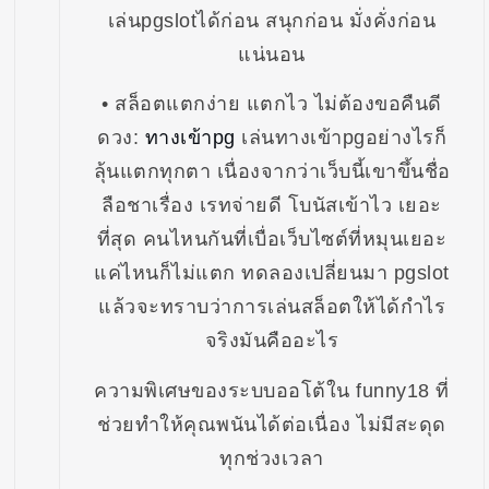
เล่นpgslotได้ก่อน สนุกก่อน มั่งคั่งก่อน
แน่นอน
• สล็อตแตกง่าย แตกไว ไม่ต้องขอคืนดี
ดวง:
ทางเข้าpg
เล่นทางเข้าpgอย่างไรก็
ลุ้นแตกทุกตา เนื่องจากว่าเว็บนี้เขาขึ้นชื่อ
ลือชาเรื่อง เรทจ่ายดี โบนัสเข้าไว เยอะ
ที่สุด คนไหนกันที่เบื่อเว็บไซต์ที่หมุนเยอะ
แค่ไหนก็ไม่แตก ทดลองเปลี่ยนมา pgslot
แล้วจะทราบว่าการเล่นสล็อตให้ได้กำไร
จริงมันคืออะไร
ความพิเศษของระบบออโต้ใน funny18 ที่
ช่วยทำให้คุณพนันได้ต่อเนื่อง ไม่มีสะดุด
ทุกช่วงเวลา