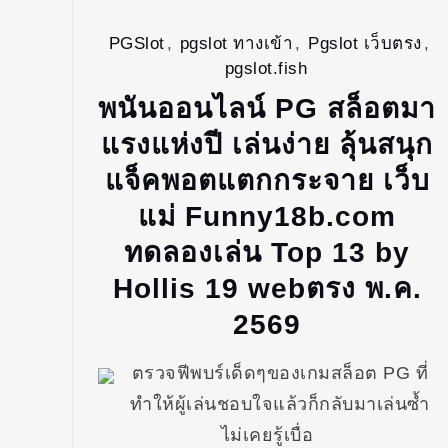
PGSlot
,
pgslot ทางเข้า
,
Pgslot เว็บตรง
,
pgslot.fish
พนันออนไลน์ PG สล็อตมา
แรงแห่งปี เล่นง่าย ลุ้นสนุก
แจ็คพอตแตกกระจาย เว็บ
แม่ Funny18b.com
ทดลองเล่น Top 13 by
Hollis 19 webตรง พ.ค.
2569
ตรวจฟีพบร์เด็ดๆของเกมสล็อต PG ที่
ทำให้ผู้เล่นชอบใจแล้วก็กลับมาเล่นซ้ำ
ไม่เคยรู้เบื่อ