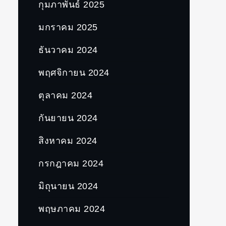
กุมภาพันธ์ 2025
มกราคม 2025
ธันวาคม 2024
พฤศจิกายน 2024
ตุลาคม 2024
กันยายน 2024
สิงหาคม 2024
กรกฎาคม 2024
มิถุนายน 2024
พฤษภาคม 2024