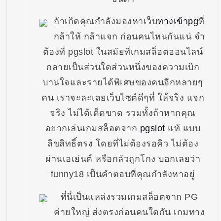
ถ้าเกิดคุณกำลังมองหาเว็บ
ทางเข้าpg
ที่
กล้าให้ กล้าแจก ก่อนคนไหนกันแน่ จำ
ต้องที่ pgslot ในสมัยที่เกมสล็อตออนไลน์
กลายเป็นส่วนใดส่วนหนึ่งของความเบิก
บานใจและรายได้พิเศษของคนอีกหลายๆ
คน เราจะละเลยเว็บไซต์ดีๆที่ ให้จริง แจก
จริง ไม่ได้เด็ดขาด รวมทั้งถ้าหากคุณ
อยากเล่นเกมสล็อตจาก
pgslot
แท้ แบบ
ลิขสิทธิ์ตรง โดยที่ไม่ต้องรอคิว ไม่ต้อง
ผ่านเอเย่นต์ หรือกลัวถูกโกง บอกเลยว่า
funny18 เป็นคำตอบที่คุณกำลังหาอยู่
ที่นี่เป็นแหล่งรวมเกมสล็อตจาก PG
ค่ายใหญ่ ส่งตรงก่อนคนใดกัน เกมทาง