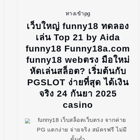
ทางเข้าpg
เว็บใหญ่ funny18 ทดลอง
เล่น Top 21 by Aida
funny18 Funny18a.com
funny18 webตรง มือใหม่
หัดเล่นสล็อต? เริ่มต้นกับ
PGSLOT ง่ายที่สุด ได้เงิน
จริง 24 กันยา 2025
casino
funny18 เว็บสล็อตเว็บตรง จากค่าย
PG แตกง่าย จ่ายจริง สมัครฟรี ไม่มี
ขั้นต่ำ