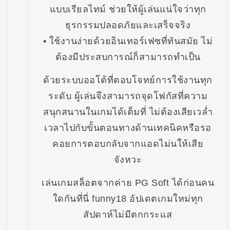
แบบเรียลไทม์ ช่วยให้ผู้เล่นแน่ใจว่าทุก
ธุรกรรมปลอดภัยและเสร็จจริง
• ใช้งานง่ายด้วยอินเทอร์เฟซที่ทันสมัย ไม่
ต้องมีประสบการณ์ก็สามารถทำเป็น
ด้วยระบบออโต้ที่ตอบโจทย์การใช้งานทุก
ระดับ ผู้เล่นจึงสามารถจุดโฟกัสที่ความ
สนุกสนานในเกมได้เต็มที่ ไม่ต้องเสียเวล่ำ
เวลาไปกับขั้นตอนทางด้านเทคนิคหรือรอ
คอยการตอบกลับจากแอดไม่นให้เสีย
จังหวะ
เล่นเกมสล็อตจากค่าย PG Soft ได้ก่อนคน
ใดกันที่นี่ funny18 อัปเดตเกมใหม่ทุก
สัปดาห์ไม่มีตกกระแส