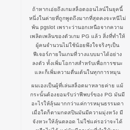
ถ้าหากเอ่ยถึงเกมสล็อตออนไลน์ในยุคนี้
หนึ่งในค่ายที่ถูกพูดถึงมากที่สุดคงจะหนีไม่
พ้น pgslot เพราะว่านอกเหนือจากความ
เพลิดเพลินของตัวเกม PG แล้ว สิ่งที่ทำให้
ผู้คนจำนวนไม่ใช้น้อยพึงใจจริงๆเป็น
ฟีเจอร์ภายในเกมที่วางแบบมาได้อย่าง
ลงตัว ทั้งเพิ่มโอกาสสำหรับเพื่อการชนะ
และก็เพิ่มความตื่นเต้นในทุกการหมุน
ผมเองเป็นผู้ที่เล่นสล็อตมาหลายค่าย แม้
กระนั้นต้องยอมรับว่าฟีพบร์ของ PG มันมี
อะไรให้ลุ้นมากกว่าแค่การหมุนธรรมดา
เมื่อใดก็ตามกดสปินมันมีความมุ่งหวัง มี
จังหวะให้ลุ้นตลอด ไม่ใช่แค่รอว่าจะได้