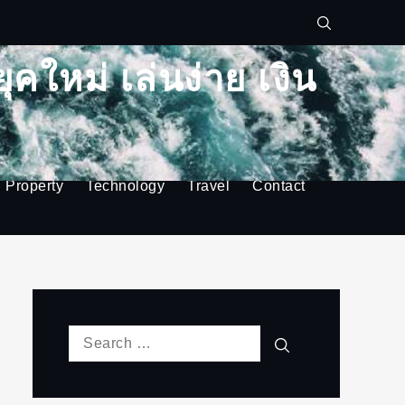
ใหม่ เล่นง่าย เงิน
Property
Technology
Travel
Contact
Search
Search
for: