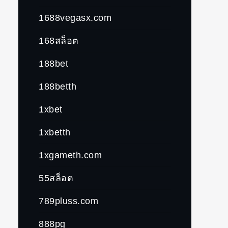
1688vegasx.com
168สล็อต
188bet
188betth
1xbet
1xbetth
1xgameth.com
55สล็อต
789pluss.com
888pg