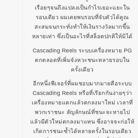
เรื่อยๆจนถึงแปลงเป็นกำไรเยอะแยะใน
รอบเดียว ผมเคยพบรอบที่จับตัวได้คูณ
สะสมจนกระทั่งทำให้เงินรางวัลมากขึ้น
หลายเท่า ซึ่งเป็นอะไรที่สล็อตปกติให้มิได้
Cascading Reels ระบบเครื่องหมาย PG
ตกตลอดที่เพิ่มจังหวะชนะหลายรอบใน
ครั้งเดียว
อีกหนึ่งฟีเจอร์ที่ผมชอบมากมายคือระบบ
Cascading Reels หรือที่เรียกกันง่ายๆว่า
เครื่องหมายแตกแล้วตกลงมาใหม่ เวลาที่
พวกเราชนะ สัญลักษณ์ที่ชนะจะหายไป
แล้วมีตัวใหม่ตกลงมาแทน ซึ่งอาจจะก่อให้
เกิดการชนะซ้ำได้หลายครั้งในรอบเดียว