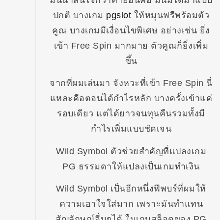
ปกติ บางเกม
pgslot
ให้หมุนฟรีพร้อมตัว
คูณ บางเกมมีเงื่อนไขพิเศษ อย่างเช่น ยิ่ง
เข้า Free Spin มากมาย ตัวคูณก็ยิ่งเพิ่ม
ขึ้น
จากที่ผมเล่นมา จังหวะที่เข้า Free Spin นี่
แหละคือตอนได้กำไรหลัก บางครั้งเข้าแค่
รอบเดียว แต่ได้ยาวจนทุนคืนรวมทั้งมี
กำไรเพิ่มแบบชัดเจน
Wild Symbol ตัวช่วยสำคัญที่แปลงเกม
PG ธรรมดาให้แปลงเป็นเกมทำเงิน
Wild Symbol เป็นอีกหนึ่งฟีพบร์ที่ผมให้
ความเอาใจใส่มาก เพราะมันทำแทน
สัญลักษณ์อื่นๆได้ ในเกมสล็อตของ PG