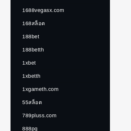
1688vegasx.com
168สล็อต
188bet
188betth
1xbet
1xbetth
1xgameth.com
55สล็อต
789pluss.com
888pg