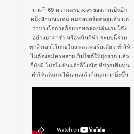
มาเก๊า69 ความครบวงจรของเกมเป็นอีก
หนึ่งลักษณะเด่น ผมชอบสล็อตอยู่แล้ว แต่
ว่าบางโอกาสก็อยากทดลองเล่นเกมโต๊ะ
อย่างบาคาร่า หรือพนันกีฬา ระบบนี้รวม
ทุกสิ่งเอาไว้ภายในแพลตฟอร์มเดียว ทำให้
ไม่ต้องสมัครหลายเว็บไซต์ให้ยุ่งยาก แล้ว
ก็ยังมี โปรโมชั่นแล้วก็โบนัส ที่ช่วยเพิ่มทุน
ทำให้เล่นเกมได้นานแล้วก็สนุกมากยิ่งขึ้น