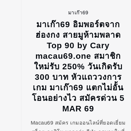
มาเก๊า69
มาเก๊า69 อิมพอร์ตจาก
ฮ่องกง สายมูห้ามพลาด
Top 90 by Cary
macau69.one สมาชิก
ใหม่รับ 250% วันเกิดรับ
300 บาท หัวแถววงการ
เกม มาเก๊า69 แตกไม่อั้น
โอนอย่างไว สมัครด่วน 5
MAR 69
Macau69 สมัคร เกมออนไลน์ที่ยอดเยี่ยม