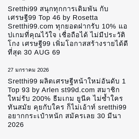
Sretthi99 สนุกทุกการเดิมพัน กับ
เศรษฐี99 Top 46 by Rosetta
Sretthi99.com ทุกยอดฝากรับ 10% แอ
ปเกมที่คุณไว้ใจ เชื่อถือได้ ไม่มีประวัติ
โกง เศรษฐี99 เพิ่มโอกาสสร้างรายได้ดี
ที่สุด 30 AUG 69
27 มกราคม 2026
Sretthi99 ผลิตเศรษฐีหน้าใหม่อันดับ 1
Top 93 by Arlen st99d.com สมาชิก
ใหม่รับ 200% ธีมเกม ยูนีค ไม่ซ้ำใคร
ทันสมัย คุยกับใคร ก็ไม่เอ้าท์ sretthi99
อยากกระเป๋าหนัก สมัครเลย 30 มีนา
2026