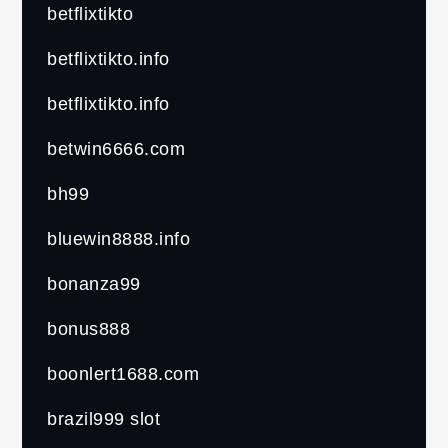
betflixtikto
betflixtikto.info
betflixtikto.info
betwin6666.com
bh99
bluewin8888.info
bonanza99
bonus888
boonlert1688.com
brazil999 slot