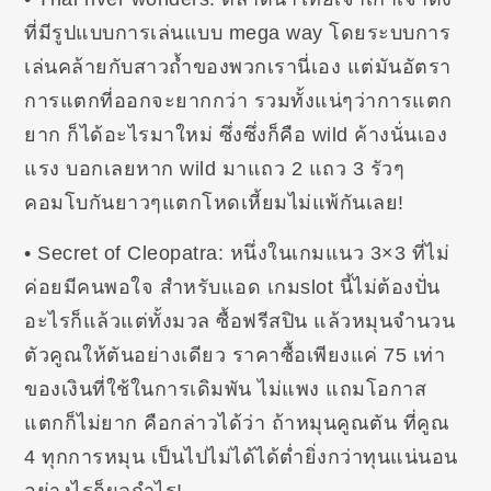
ที่มีรูปแบบการเล่นแบบ mega way โดยระบบการ
เล่นคล้ายกับสาวถ้ำของพวกเรานี่เอง แต่มันอัตรา
การแตกที่ออกจะยากกว่า รวมทั้งแน่ๆว่าการแตก
ยาก ก็ได้อะไรมาใหม่ ซึ่งซึ่งก็คือ wild ค้างนั่นเอง
แรง บอกเลยหาก wild มาแถว 2 แถว 3 รัวๆ
คอมโบกันยาวๆแตกโหดเหี้ยมไม่แพ้กันเลย!
• Secret of Cleopatra: หนึ่งในเกมแนว 3×3 ที่ไม่
ค่อยมีคนพอใจ สำหรับแอด เกมslot นี้ไม่ต้องปั่น
อะไรก็แล้วแต่ทั้งมวล ซื้อฟรีสปิน แล้วหมุนจำนวน
ตัวคูณให้ตันอย่างเดียว ราคาซื้อเพียงแค่ 75 เท่า
ของเงินที่ใช้ในการเดิมพัน ไม่แพง แถมโอกาส
แตกก็ไม่ยาก คือกล่าวได้ว่า ถ้าหมุนคูณตัน ที่คูณ
4 ทุกการหมุน เป็นไปไม่ได้ได้ต่ำยิ่งกว่าทุนแน่นอน
อย่างไรก็ผลกำไร!