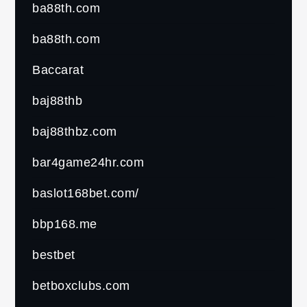
ba88th.com
ba88th.com
Baccarat
baj88thb
baj88thbz.com
bar4game24hr.com
baslot168bet.com/
bbp168.me
bestbet
betboxclubs.com