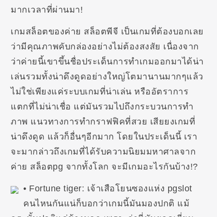
มากเวลาที่ผ่านมา!
เกมสล็อตของค่าย สล็อตพีจี เป็นเกมที่ต้องบอกเลย
ว่ามีคุณภาพคับกล่องอย่างไม่ต้องสงสัย เนื่องจาก
ว่าค่ายนี้เขาขึ้นชื่อประเด็นการทำเกมออกมาได้น่า
เล่นรวมทั้งน่าดึงดูดอย่างใหญ่โตมานานมากๆแล้ว
ไม่ใช่เพียงแค่ระบบเกมที่น่าเล่น หรืออัตราการ
แตกที่ไม่น่าเชื่อ แต่มันรวมไปถึงกระบวนการทำ
ภาพ แนวทางการทำกราฟฟิคที่สวย เสียยงเกมที่
น่าดึงดูด แล้วก็อื่นๆอีกมาก โดยในประเด็นนี้ เรา
จะมากล่าวถึงเกมที่ได้รับความนิยมมหาศาลจาก
ค่าย สล็อตpg จากทั้งโลก จะมีเกมอะไรกันบ้าง!?
• Fortune tiger: เจ้าเสือโยนซองแห่ง pgslot
คนไหนกันแน่ก็บอกว่าเกมนี้มันมองปกติ แม้