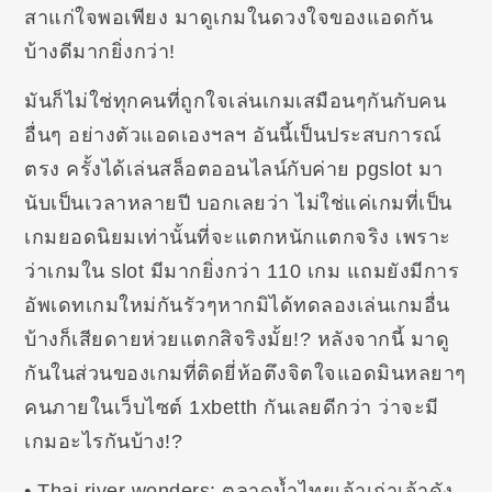
สาแก่ใจพอเพียง มาดูเกมในดวงใจของแอดกัน
บ้างดีมากยิ่งกว่า!
มันก็ไม่ใช่ทุกคนที่ถูกใจเล่นเกมเสมือนๆกันกับคน
อื่นๆ อย่างตัวแอดเองฯลฯ อันนี้เป็นประสบการณ์
ตรง ครั้งได้เล่นสล็อตออนไลน์กับค่าย pgslot มา
นับเป็นเวลาหลายปี บอกเลยว่า ไม่ใช่แค่เกมที่เป็น
เกมยอดนิยมเท่านั้นที่จะแตกหนักแตกจริง เพราะ
ว่าเกมใน slot มีมากยิ่งกว่า 110 เกม แถมยังมีการ
อัพเดทเกมใหม่กันรัวๆหากมิได้ทดลองเล่นเกมอื่น
บ้างก็เสียดายห่วยแตกสิจริงมั้ย!? หลังจากนี้ มาดู
กันในส่วนของเกมที่ติดยี่ห้อตึงจิตใจแอดมินหลยาๆ
คนภายในเว็บไซต์ 1xbetth กันเลยดีกว่า ว่าจะมี
เกมอะไรกันบ้าง!?
• Thai river wonders: ตลาดน้ำไทยเจ้าเก่าเจ้าดัง