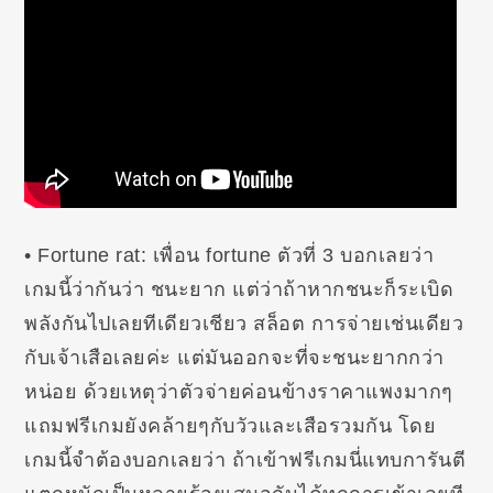
• Fortune rat: เพื่อน fortune ตัวที่ 3 บอกเลยว่า
เกมนี้ว่ากันว่า ชนะยาก แต่ว่าถ้าหากชนะก็ระเบิด
พลังกันไปเลยทีเดียวเชียว สล็อต การจ่ายเช่นเดียว
กับเจ้าเสือเลยค่ะ แต่มันออกจะที่จะชนะยากกว่า
หน่อย ด้วยเหตุว่าตัวจ่ายค่อนข้างราคาแพงมากๆ
แถมฟรีเกมยังคล้ายๆกับวัวและเสือรวมกัน โดย
เกมนี้จำต้องบอกเลยว่า ถ้าเข้าฟรีเกมนี่แทบการันตี