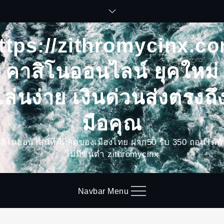
Skip
to
content
ttps://zithromycinx.c
คาสิโนออนไลน์ ยุคใหม่
เล่นง่าย เงินด่วนส่งตรงถึ
มือคุณ
สิโนออนไลน์ที่ดีที่สุดของเมืองไทย ฝาก50 รับ 350 ถอนได้ทั
ไม่มีขั้นต่ำ zithromycinx
Navbar Menu