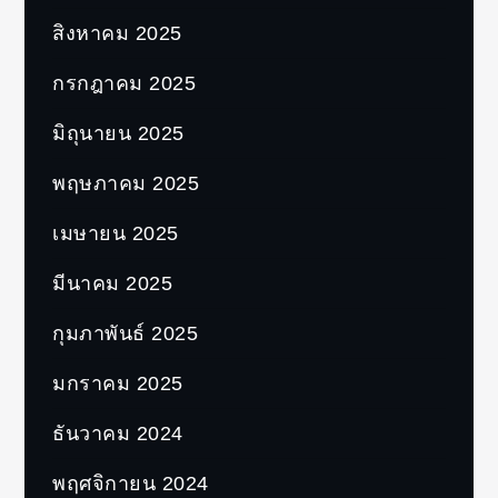
สิงหาคม 2025
กรกฎาคม 2025
มิถุนายน 2025
พฤษภาคม 2025
เมษายน 2025
มีนาคม 2025
กุมภาพันธ์ 2025
มกราคม 2025
ธันวาคม 2024
พฤศจิกายน 2024