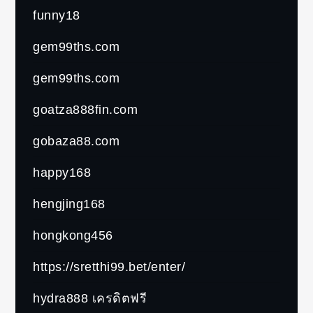
funny18
gem99ths.com
gem99ths.com
goatza888fin.com
gobaza88.com
happy168
hengjing168
hongkong456
https://sretthi99.bet/enter/
hydra888 เครดิตฟรี