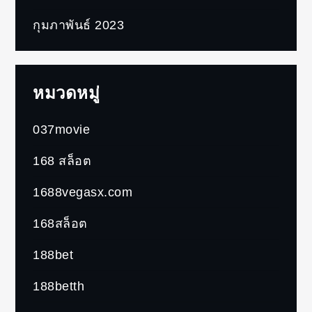
กุมภาพันธ์ 2023
หมวดหมู่
037movie
168 สล็อต
1688vegasx.com
168สล็อต
188bet
188betth