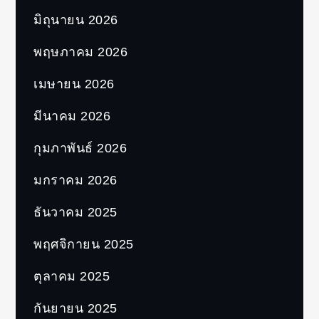
มิถุนายน 2026
พฤษภาคม 2026
เมษายน 2026
มีนาคม 2026
กุมภาพันธ์ 2026
มกราคม 2026
ธันวาคม 2025
พฤศจิกายน 2025
ตุลาคม 2025
กันยายน 2025