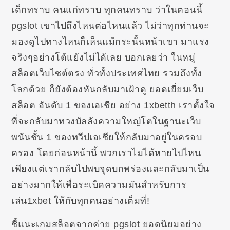
เด็กทราบ คนแก่ทราบ ทุกคนทราบ ว่าในตอนนี้
pgslot เขาไปถึงไหนต่อไหนแล้ว ไม่ว่าทุกท่านจะ
มองดูไปทางไหนก็เห็นแม้กระนั้นหน้าเขา มาแรง
จริงๆอย่างโต้แย้งไม่ได้เลย บอกเลยว่า ในหมู่
สล็อตเว็บไซต์ตรง ทั่วทั้งประเทศไทย รวมถึงทั้ง
โลกด้วย ก็ยังต้องหันกลับมาเฝ้าดู ยอดเยี่ยมเว็บ
สล็อต อันดับ 1 ของเอเชีย อย่าง 1xbetth เราตั้งใจ
ที่จะกลับมาทวงบัลลังความใหญ่โตในฐานะเว็บ
พนันชั้น 1 ของทวีปเอเชียให้กลับมาอยู่ในครอบ
ครอง โดยก่อนหน้านี้ พวกเราไม่ได้หายไปไหน
เพียงแต่เรากลับไปพบจุดบกพร่องและกลับมาเป็น
อย่างมากให้เพื่อระเบิดความมันสำหรับการ
เล่น1xbet ให้กับทุกคนอย่างเต็มที่!
ชี้แนะเกมสล็อตจากค่าย pgslot ยอดนิยมอย่าง