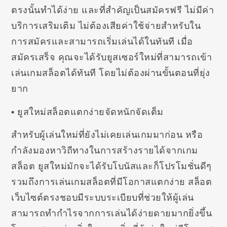
ตรงนั้นทำได้ง่าย และที่สำคัญเป็นสมัครฟรี ไม่มีค่า
บริการเสริมเติม ไม่ต้องเสียค่าใช้จ่ายสำหรับใน
การสมัครและสามารถเริ่มเล่นได้ในทันที เมื่อ
สมัครเสร็จ คุณจะได้รับยูสเซอร์ใหม่ที่สามารถเข้า
เล่นเกมสล็อตได้ทันที โดยไม่ต้องผ่านขั้นตอนที่ยุ่ง
ยาก
• ยูสใหม่สล็อตแตกง่ายจัดหนักจัดเต็ม
สำหรับผู้เล่นใหม่ที่ยังไม่เคยเล่นเกมมาก่อน หรือ
กำลังมองหาวิถีทางในการสร้างรายได้จากเกม
สล็อต ยูสใหม่มักจะได้รับโบนัสและก็โปรโมชั่นดีๆ
รวมถึงการเล่นเกมสล็อตที่มีโอกาสแตกง่าย สล็อต
เว็บไซต์ตรงชอบมีระบบระเบียบที่ช่วยให้ผู้เล่น
สามารถทำกำไรจากการเล่นได้ง่ายดายมากยิ่งขึ้น