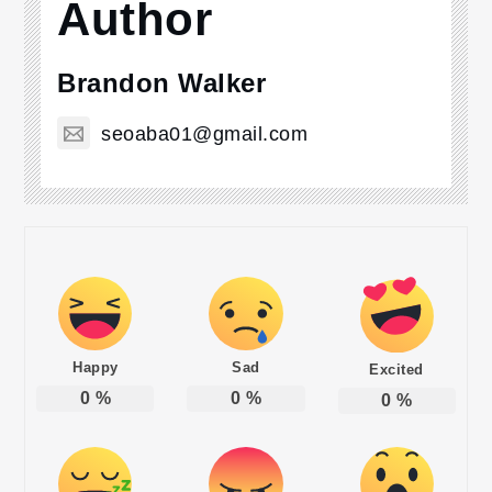
Author
Brandon Walker
seoaba01@gmail.com
Happy
Sad
Excited
0
%
0
%
0
%