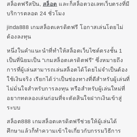
สล็อตฟรีสปิน,
สล็อต
และก็สล็อตวอเลทเว็บตรงที่มี
บริการตลอด 24 ชั่วโมง
jinda888 เกมสล็อตเครดิตฟรี โอกาสเล่นโดยไม่
ต้องลงทุน
หนึ่งในคำแนะนำที่ทำให้สล็อตเว็บไซต์ตรงชั้น 1
เป็นที่นิยมเป็น “เกมสล็อตเครดิตฟรี” ซึ่งหมายถึง
การที่ผู้เล่นสามารถเล่นสล็อตได้โดยไม่จำเป็นต้อง
ใช้เงินจริง เรียกได้ว่าเป็นช่องทางที่ดีสำหรับผู้เล่นที่
ไม่มั่นใจสำหรับการลงทุน หรือสำหรับผู้เล่นใหม่ที่
อยากทดลองเล่นก่อนที่จะตัดสินใจฝากเงินเข้าสู่
ระบบ
สล็อต888 เกมสล็อตเครดิตฟรีช่วยให้ผู้เล่นได้
ศึกษาแล้วก็ทำความเข้าใจเกี่ยวกับกรรมวิธีการ