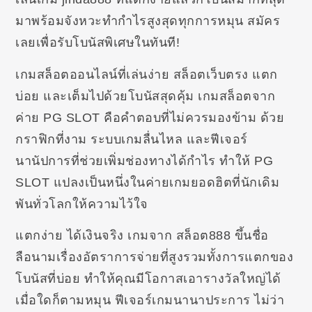
มาพร้อมจังหวะทำกำไรสูงสุดทุกการหมุน สมัคร
เลยเพื่อรับโบนัสพิเศษในทันที!
เกมสล็อตออนไลน์ที่เล่นง่าย สล็อตเว็บตรง แตก
บ่อย และเต็มไปด้วยโบนัสสุดคุ้ม เกมสล็อตจาก
ค่าย PG SLOT คือคำตอบที่ไม่ควรมองข้าม ด้วย
กราฟิกที่งาม ระบบเกมลื่นไหล และฟีเจอร์
นานัปการที่ช่วยเพิ่มช่องทางได้กำไร ทำให้ PG
SLOT แปลงเป็นหนึ่งในค่ายเกมยอดฮิตที่นักเดิม
พันทั่วโลกให้ความไว้ใจ
แตกง่าย ได้เงินจริง เกมจาก สล็อต888 ขึ้นชื่อ
ลือนามเรื่องอัตราการจ่ายที่สูงรวมทั้งการแตกของ
โบนัสที่บ่อย ทำให้คุณมีโอกาสเอารางวัลใหญ่ได้
เมื่อใดก็ตามหมุน ฟีเจอร์เกมนานาประการ ไม่ว่า