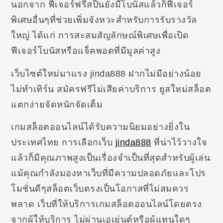
นอกจาก ฟีเจอร์ฟรีสปินยังมีโบนัสแล้วก็ฟีเจอร์
พิเศษอื่นๆที่ช่วยเพิ่มจังหวะสำหรับการรับรางวัล
ใหญ่ ได้แก่ การสะสมสัญลักษณ์พิเศษเพื่อเปิด
ฟีเจอร์โบนัสหรือแจ็คพอตที่มีมูลค่าสูง
เว็บไซต์ใหม่มาแรง jinda888 ฝากไม่มีอย่างน้อย
ไม่ทำเทิร์น สมัครฟรีไม่เสียค่าบริการ ยูสใหม่สล็อต
แตกง่ายจัดหนักจัดเต็ม
เกมสล็อตออนไลน์ได้รับความนิยมอย่างยิ่งใน
ประเทศไทย การเลือกเว็บ
jinda888
ที่น่าไว้วางใจ
แล้วก็มีคุณภาพสูงเป็นเรื่องจำเป็นที่สุดสำหรับผู้เล่น
แม้คุณกำลังมองหาเว็บที่มีความปลอดภัยและโปร
โมชั่นดีๆสล็อตเว็บตรงเป็นโอกาสที่ไม่สมควร
พลาด เว็บที่ให้บริการเกมสล็อตออนไลน์โดยตรง
จากผู้ให้บริการ ไม่ผ่านเอเย่นต์หรือผู้แทนใดๆ