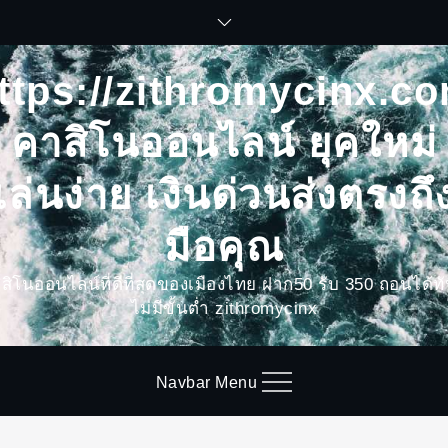
Skip
to
content
ttps://zithromycinx.c
คาสิโนออนไลน์ ยุคใหม่
เล่นง่าย เงินด่วนส่งตรงถึ
มือคุณ
สิโนออนไลน์ที่ดีที่สุดของเมืองไทย ฝาก50 รับ 350 ถอนได้ทั
ไม่มีขั้นต่ำ zithromycinx
Navbar Menu