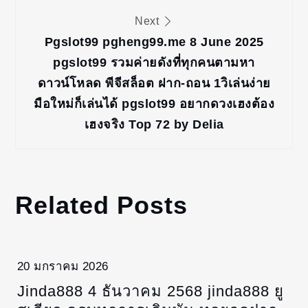
Next
Pgslot99 pgheng99.me 8 June 2025
pgslot99 รวมค่ายดังที่ทุกคนตามหา
ดาวน์โหลด พีจีสล็อต ฝาก-ถอน 1วิเล่นง่าย
มือใหม่ก็เล่นได้ pgslot99 อยากดวงเฮงต้อง
เฮงจริง Top 72 by Delia
Related Posts
20 มกราคม 2026
Jinda888 4 ธันวาคม 2568 jinda888 ยู