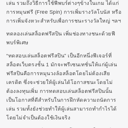
เล่น รวมถึงวิธีการใช้ฟีพบร์ต่างๆข้างในเกม ได้แก่
การหมุนฟรี (Free Spin) การเพิ่มรางวัลโบนัส หรือ
การเพิ่มจังหวะสำหรับเพื่อการชนะรางวัลใหญ่ ฯลฯ
ทดลองเล่นสล็อตฟรีสปิน เพิ่มช่องทางชนะด้วยฟี
พบร์พิเศษ
“ทดสอบเล่นสล็อตฟรีสปิน” เป็นอีกหนึ่งฟีเจอร์ที่
สล็อตเว็บตรงชั้น 1 มักจะพรีเซนเทชั่นให้แก่ผู้เล่น
ฟรีสปินคือการหมุนวงล้อสล็อตโดยไม่ต้องเสีย
เครดิต ซึ่งจะช่วยให้ผู้เล่นได้โอกาสชนะโดยไม่
ต้องลงทุนเพิ่ม การทดสอบเล่นสล็อตฟรีสปินนั้น
เป็นโอกาสที่ดีสำหรับในการฝึกหัดความถนัดการ
เล่น รวมทั้งยังช่วยทำให้ผู้เล่นสามารถทำกำไรได้
โดยไม่จำเป็นต้องใช้เงินจริง