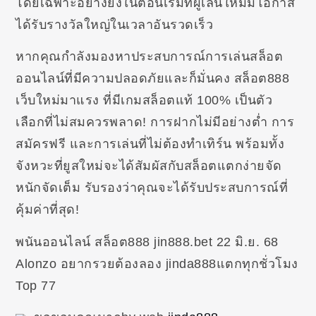
โดยเฉพาะอย่างยิ่งในตอนเริ่มที่ผู้เล่นใหม่มีโอกาส
ได้รับรางวัลใหญ่ในเวลาอันรวดเร็ว
หากคุณกำลังมองหาประสบการณ์การเล่นสล็อต
ออนไลน์ที่มีความปลอดภัยและก็มั่นคง สล็อต888
เว็บใหม่มาแรง ที่มีเกมสล็อตแท้ 100% เป็นตัว
เลือกที่ไม่สมควรพลาด! การฝากไม่มีอย่างต่ำ การ
สมัครฟรี และการเล่นที่ไม่ต้องทำเทิร์น พร้อมทั้ง
จังหวะที่ยูสใหม่จะได้สัมผัสกับสล็อตแตกง่ายจัด
หนักจัดเต็ม รับรองว่าคุณจะได้รับประสบการณ์ที่
คุ้มค่าที่สุด!
พนันออนไลน์ สล็อต888 jin888.bet 22 มิ.ย. 68
Alonzo อยากรวยต้องลอง jinda888แตกทุกชั่วโมง
Top 77