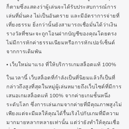
ก็ตามซึ่งแสดงว่าผู้เล่นจะได้รับประสบการณ์การ
เล่นที่มั่นคง ไม่เป็นอันตราย และมีอัตราการจ่ายที่
เที่ยงธรรม ยิ่งกว่านั้นยังสามารถเชื่อมั่นได้ว่าเงิน
รางวัลที่ชนะจะถูกโอนฝากบัญชีของคุณโดยตรง
ไม่มีการหักค่าธรรมเนียมหรือการหักเปอร์เซ็นต์
จากการเดิมพัน
• เว็บใหม่มาแรง ที่ให้บริการเกมสล็อตแท้ 100%
ในเวลานี้ เว็บสล็อตที่กำลังเป็นที่นิยมแล้วก็เป็นที่
กล่าวถึงสูงที่สุดในหมู่ผู้เล่นหมายถึงเว็บไซต์ที่มีการ
เสนอเกมสล็อตแท้ 100% จากค่ายเกมชั้นหนึ่ง
ระดับโลก ซึ่งการเล่นเกมจากค่ายที่มีคุณภาพสูงไม่
เพียงแต่จะมีผลให้คุณได้รื้นเริงไปกับเกมที่มีความ
มากมายหลากหลายเท่านั้น แต่ว่ายังทำให้คุณเชื่อ