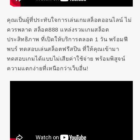
คุณเป็นผู้ที่ประทับใจการเล่นเกมสล็อตออนไลน์ ไม่
ควรพลาด สล็อต888 แหล่งรวมเกมสล็อต
ประสิทธิภาพ ที่เปิดให้บริการตลอด 1 วัน พร้อมฟี
พบร์ ทดสอบเล่นสล็อตฟรีสปิน ที่ให้คุณเข้ามา
ทดสอบเกมได้แบบไม่เสียค่าใช้จ่าย พร้อมพิสูจน์
ความแตกง่ายที่เหนือกว่าเว็บอื่น!