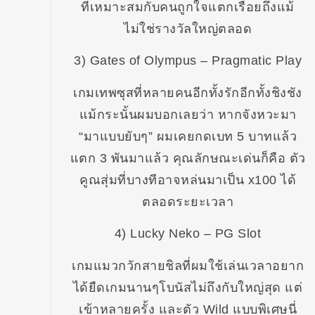
ที่เหมาะสมกับคนถูกใจแตกเรื่อยถึงแม้
ไม่ใช่รางวัลใหญ่ตลอด
3) Gates of Olympus – Pragmatic Play
เกมเทพซุสที่หลายคนอีกทั้งรักอีกทั้งชิงชัง
แม้กระนั้นผมบอกเลยว่า หากจังหวะมา
“มาแบบยับๆ” ผมเคยกดเบท 5 บาทแล้ว
แตก 3 พันมาแล้ว คุณลักษณะเด่นก็คือ ตัว
คูณสุ่มที่บางทีอาจหล่นมาเป็น x100 ได้
ตลอดระยะเวลา
4) Lucky Neko – PG Slot
เกมแมวกวักสายชิลที่ผมใช้เล่นเวลาอยาก
ได้ยืดเกมนานๆโบนัสไม่ถึงกับใหญ่สุด แต่
เข้าหลายครั้ง และตัว Wild แบบพิเศษนี่