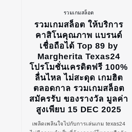
รวมเกมสล็อต
รวมเกมสล็อต ให้บริการ
คาสิโนคุณภาพ แบรนด์
เชื่อถือได้ Top 89 by
Margherita Texas24
โปรโมชั่นเครดิตฟรี 100%
ลื่นไหล ไม่สะดุด เกมฮิต
ตลอดกาล รวมเกมสล็อต
สมัครรับ ของรางวัล มูลค่า
สูงเพียบ 15 DEC 2025
เพลิดเพลินใจไปกับการเล่นเกม texas24