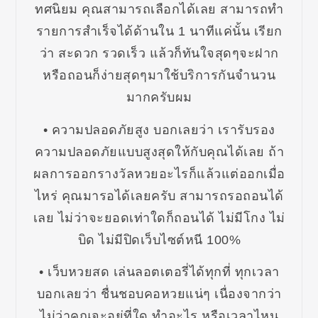
ทศนิยม คุณสามารถเลือกได้เลย สามารถทำ
รายการสำเร็จได้ด้านใน 1 นาทีแค่นั้น เรียก
ว่า สะดวก รวดเร็ว แล้วก็ทันใจสุดๆจะฝาก
หรือถอนก็ง่ายสุดๆมาใช้บริการกันจำนวน
มากครับผม
• ความปลอดภัยสูง บอกเลยว่า เรารับรอง
ความปลอดภัยแบบสูงสุดให้กับคุณได้เลย ถ้า
ผลการออกรางวัลหวยอะไรก็แล้วแต่ออกเมื่อ
ไหร่ คุณมารอได้เลยครับ สามารถรอถอนได้
เลย ไม่ว่าจะยอดเท่าใดก็ถอนได้ ไม่มีโกง ไม่
บิด ไม่มีปิดเว็บไซต์หนี 100%
• เว็บหวยสด เล่นลอตเตอรี่ได้ทุกที่ ทุกเวลา
บอกเลยว่า ชื่นชอบคอหวยแน่ๆ เนื่องจากว่า
ไม่ว่าคุณจะอยู่ที่ใด ทำอะไร หรือเวลาไหน