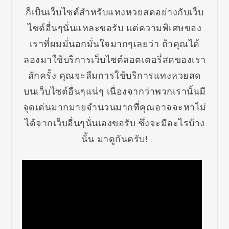
ก็เป็นเว็บไซต์สำหรับแทงหวยสดอย่างกับเว็บ
ไซต์อื่นๆนั่นแหละขอรับ แต่ความพิเศษของ
เราที่ผมมั่นอกมั่นใจมากๆเลยว่า ถ้าคุณได้
ลองมาใช้บริการเว็บไซต์ลอตเตอรี่สดของเรา
สักครั้ง คุณจะลืมการใช้บริการแทงหวยสด
บนเว็บไซต์อื่นๆแน่ๆ เนื่องจากว่าพวกเรานั้นมี
จุดเด่นมากมายจำนวนมากที่คุณอาจจะหาไม่
ได้จากเว็บอื่นๆนั่นเองขอรับ ซึ่งจะมีอะไรบ้าง
นั้น มาดูกันครับ!