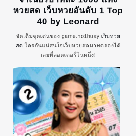
หวยสด เว็บหวยอันดับ 1 Top
40 by Leonard
จัดเต็มจุดเด่นของ game.no1huay
เว็บหวย
สด
ใครกันแน่สนใจเว็บหวยสดมาทดลองได้
เลยที่ลอตเตอรี่โนหนึ่ง!