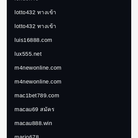
lotto432 ทางเข้า
lotto432 ทางเข้า
luis16888.com
lux555.net
m4newonline.com
m4newonline.com
mac1bet789.com
macau69 สมัคร
macau888.win
mario678