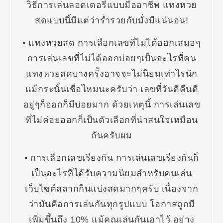
วิธีการเล่นลอตเตอรี่แบบมืออาชีพ แทงหวย
สดแบบนี้มีแต่ว่าร่ำรวยกับมั่งมีแน่นอน!
• แทงหวยสด การเลือกเลขที่ไม่ได้ออกเสมอๆ
การเล่นเลขที่ไม่ได้ออกบ่อยๆเป็นอะไรที่คน
แทงหวยสดบางครั้งอาจจะไม่นิยมเท่าไรนัก
แม้กระนั้นเชื่อไหมนะครับว่า เลขที่วันดีคืนดี
อยู่ๆก็ออกก็มีบ่อยมาก ด้วยเหตุนี้ การเล่นเลข
ที่ไม่ค่อยออกก็เป็นตัวเลือกที่น่าสนใจเหมือน
กันครับผม
• การเลือกเลขเรียงกัน การเล่นเลขเรียงกันก็
เป็นอะไรที่ได้รับความนิยมสำหรับคนเล่น
เว็บไซต์สลากกินแบ่งสดมากๆครับ เนื่องจาก
ว่ามันคือการเล่นกันทุกรูปแบบ โอกาสถูกมี
เพิ่มขึ้นถึง 10% แม้คุณเล่นกันเอาไว้ อย่าง