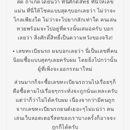
สด ถ้าเกิดได้ยินว่า ที่นี่ศักดิ์สิทธิ์ ที่นี่ให้เลข
แม่น ที่นี่ให้โชคแบบสุดๆบอกเลยว่า ไม่ว่าจะ
ไกลเพียงใด ไม่ว่าจะไปยากสักเท่าใด คนเล่น
หวยพร้อมจะไปอยู่ที่ตรงนั้นเสมอครับ บอก
เลยว่า สิ่งศักดิ์สิทธิ์เป็นความหวังของจริง!
• เลขทะเบียนรถ ผมบอกเลยว่า นี่เป็นเลขที่คน
นิยมซื้อแบบสุดๆเลยครับผม โดยยิ่งไปกว่านั้น
ผู้ที่เพิ่งจะออกรถมาใหม่
ส่วนมากก็จะซื้อเลขทะเบียนรถวนไปเรื่อยๆก็
คือซื้อตามไปเรื่อยๆกระทั่งจะถูกนั่นแหละครับ
แต่ว่าก็ว่าไม่ได้ครับผม เนื่องจากว่ามีคนถูก
จากเลขทะเบียนรถยนต์เยอะๆไม่แน่ว่า คน
เล่นเว็บลอตเตอรี่สดของเราบางครั้งก็อาจจะ
ถูกก็ได้ครับ