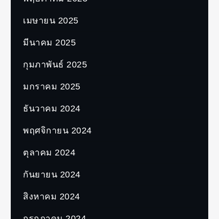
เมษายน 2025
มีนาคม 2025
กุมภาพันธ์ 2025
มกราคม 2025
ธันวาคม 2024
พฤศจิกายน 2024
ตุลาคม 2024
กันยายน 2024
สิงหาคม 2024
กรกฎาคม 2024