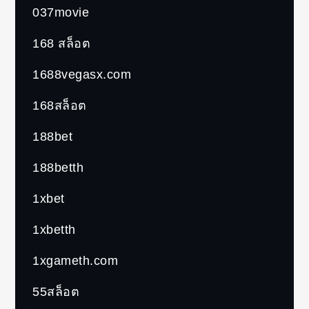
037movie
168 สล็อต
1688vegasx.com
168สล็อต
188bet
188betth
1xbet
1xbetth
1xgameth.com
55สล็อต