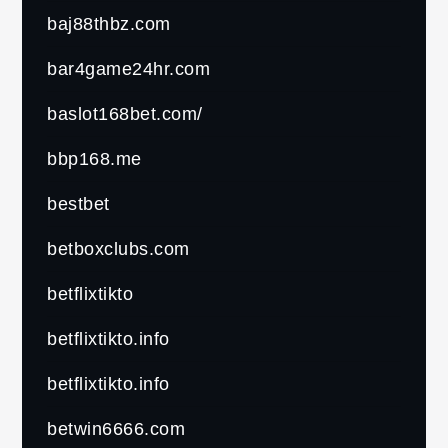
baj88thbz.com
bar4game24hr.com
baslot168bet.com/
bbp168.me
bestbet
betboxclubs.com
betflixtikto
betflixtikto.info
betflixtikto.info
betwin6666.com