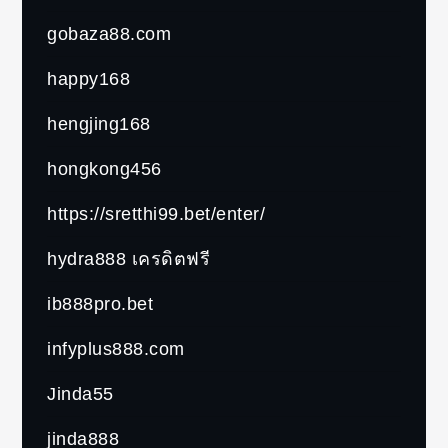
gobaza88.com
happy168
hengjing168
hongkong456
https://sretthi99.bet/enter/
hydra888 เครดิตฟรี
ib888pro.bet
infyplus888.com
Jinda55
jinda888