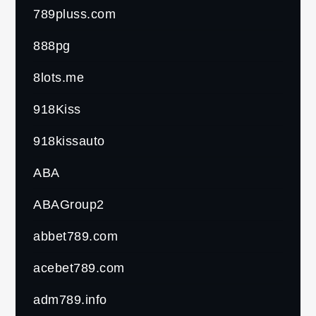
789pluss.com
888pg
8lots.me
918Kiss
918kissauto
ABA
ABAGroup2
abbet789.com
acebet789.com
adm789.info