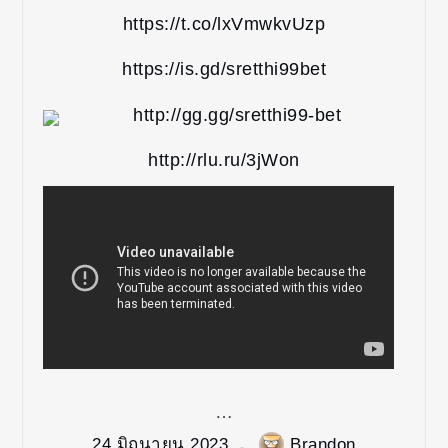
https://t.co/lxVmwkvUzp
https://is.gd/sretthi99bet
http://gg.gg/sretthi99-bet
http://rlu.ru/3jWon
…
24 มิถุนายน 2023
Brandon