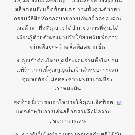
3.คุณต้องหมั่นสังเกตุการเล่นสล็อตของผู้ที่ปั่น
สล็อตจนถึงแจ็คพ็อตแตก รวมทั้งคุณต้องหา
กรรมวิธีฝึกหัดกลอุบายการเล่นสล็อตของคุณ
เองด้วย เพื่อที่คุณจะได้นำแผนการที่คุณได้
เรียนรู้ด้วยตัวเองมาปรับใช้สำหรับเพื่อการ
เล่นเพื่อจะคว้าแจ็คพ็อคมากขึ้น
4.คุณจำต้องไม่หยุดที่จะเล่นรวมทั้งไม่ยอม
แพ้ถ้าว่าวันนี้คุณสูญเสียเงินสำหรับการเล่น
คุณจะต้องไม่ลดละความพยายามที่จะ
เอาชนะมัน
สุดท้ายนี้เราขอเอาใจช่วยให้คุณแจ็คพ็อต
แตกสำหรับการเล่นสล็อตรวมถึงมีความ
สุขจากการเล่น
ข่าวดีเว็บไซต์ของเราแจกเครดิตฟรีให้กับ