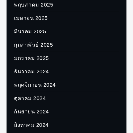
พฤษภาคม 2025
เมษายน 2025
มีนาคม 2025
กุมภาพันธ์ 2025
มกราคม 2025
ธันวาคม 2024
พฤศจิกายน 2024
ตุลาคม 2024
กันยายน 2024
สิงหาคม 2024