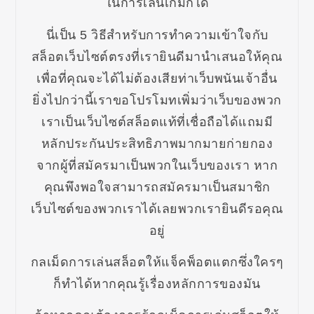
ในการเล่นเกมก็ได้
นี่เป็น 5 วิธีสำหรับการทำความเข้าใจกับ
สล็อตเว็บไซต์ตรงที่เรายินดีมานำเสนอให้คุณ
เพื่อที่คุณจะได้ไม่ต้องเสียท่าเว็บพนันเจ้าอื่น
ยิ่งไปกว่านี้เราขอโปรโมทเพิ่มว่าเว็บของพวก
เราเป็นเว็บไซต์สล็อตแท้ที่เชื่อถือได้แถมมี
หลักประกันประสิทธิภาพมากมายก่ายกอง
จากผู้ที่สมัครมาเป็นพวกในเว็บของเรา หาก
คุณพึงพอใจสามารถสมัครมาเป็นสมาชิก
เว็บไซต์ของพวกเราได้เลยพวกเรายินดีรอคุณ
อยู่
กลเม็ดการเล่นสล็อตให้แจ็คพ็อตแตกซึ่งใครๆ
ก็ทำได้หากคุณรู้เรื่องหลักการของมัน