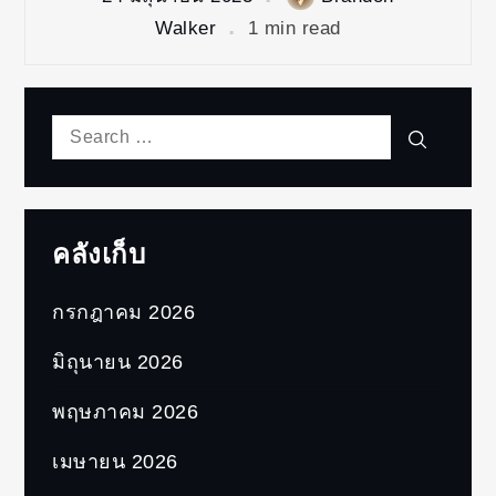
Walker
1 min read
Search
Search
for:
คลังเก็บ
กรกฎาคม 2026
มิถุนายน 2026
พฤษภาคม 2026
เมษายน 2026