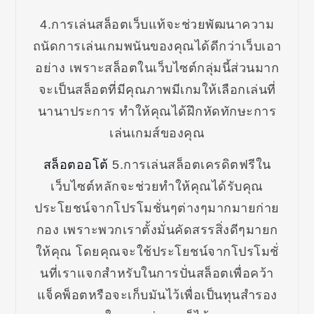
4.การเล่นสล็อตเว็บแท้จะช่วยพัฒนาความ
ถนัดการเล่นเกมพนันของคุณได้ดีกว่าเว็บเอา
อย่าง เพราะสล็อตในเว็บไซต์กลุ่มนี้ส่วนมาก
จะเป็นสล็อตที่มีคุณภาพมีเกมให้เลือกเล่นที่
นานาประการ ทำให้คุณได้ฝึกหัดทักษะการ
เล่นเกมส์ของคุณ
สล็อตออโต้
5.การเล่นสล็อตเครดิตฟรีใน
เว็บไซต์หลักจะช่วยทำให้คุณได้รับคุณ
ประโยชน์จากโปรโมชั่นๆต่างๆมากมายก่าย
กอง เพราะพวกเราตั้งมั่นคัดสรรสิ่งดีๆมายก
ให้คุณ โดยคุณจะใช้ประโยชน์จากโปรโมชั่
นที่เราแจกสำหรับในการปั่นสล็อตเพื่อคว้า
แจ็คพ็อตหรือจะเก็บมันไว้เพื่อเป็นทุนสำรอง