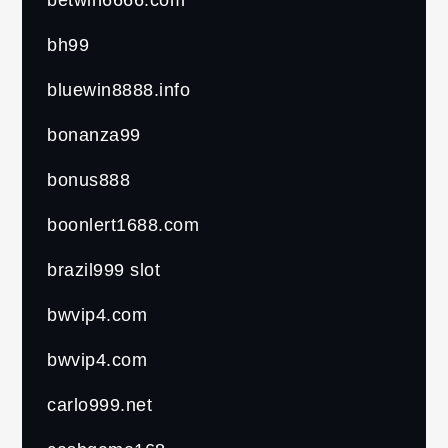
betwin6666.com
bh99
bluewin8888.info
bonanza99
bonus888
boonlert1688.com
brazil999 slot
bwvip4.com
bwvip4.com
carlo999.net