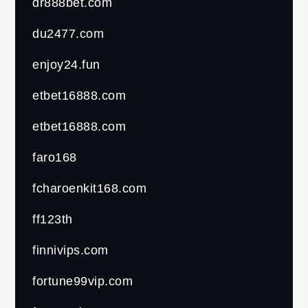
dr888bet.com
du2477.com
enjoy24.fun
etbet16888.com
etbet16888.com
faro168
fcharoenkit168.com
ff123th
finnivips.com
fortune99vip.com