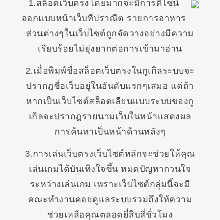
1.สล็อตเว็บตรงโดยมากจะมีการดีไซน์
ออกแบบหน้าเว็บที่ปราณีต รายการอาหาร
ส่วนต่างๆในเว็บไซต์ถูกจัดวางอย่างมีความ
เรียบร้อยไม่ยุ่งยากต่อการเข้ามาอ่าน
2.เมื่อพิมพ์ชื่อสล็อตเว็บตรงในกูเกิลระบบจะ
ปรากฎชื่อเว็บอยู่ในอันดับแรกๆเสมอ แต่ถ้า
หากเป็นเว็บไซต์สล็อตเลียนแบบระบบของกู
เกิลจะปรากฎรายนามเว็บในหน้าแสดงผล
การค้นหาเป็นหน้าด้านหลังๆ
3.การเล่นเว็บตรงเว็บไซต์หลักจะช่วยให้คุณ
เล่นเกมได้บันเทิงใจขึ้น หมดปัญหากวนใจ
ระหว่างเล่นเกม เพราะเว็บไซต์กลุ่มนี้จะมี
คณะทำงานคอยดูแลระบบรวมถึงให้ความ
ช่วยเหลือคุณตลอดยี่สิบสี่ชั่วโมง