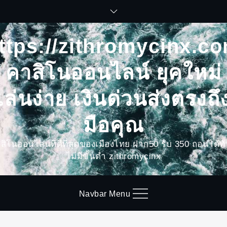
Skip
to
content
ttps://zithromycinx.c
คาสิโนออนไลน์ ยุคใหม่
เล่นง่าย เงินด่วนส่งตรงถึ
มือคุณ
สิโนออนไลน์ที่ดีที่สุดของเมืองไทย ฝาก50 รับ 350 ถอนได้ทั
ไม่มีขั้นต่ำ zithromycinx
Navbar Menu