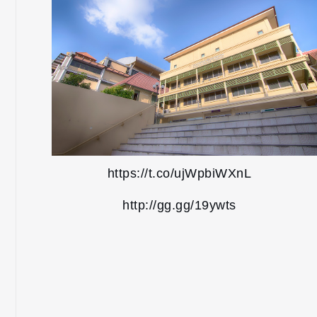
https://t.co/ujWpbiWXnL
http://gg.gg/19ywts