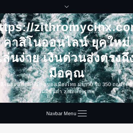
Skip
to
content
ttps://zithromycinx.c
คาสิโนออนไลน์ ยุคใหม่
เล่นง่าย เงินด่วนส่งตรงถึ
มือคุณ
สิโนออนไลน์ที่ดีที่สุดของเมืองไทย ฝาก50 รับ 350 ถอนได้ทั
ไม่มีขั้นต่ำ zithromycinx
Navbar Menu