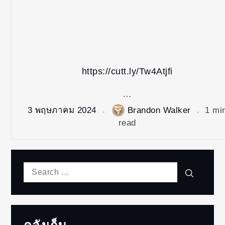
https://cutt.ly/Tw4Atjfi
…
3 พฤษภาคม 2024
Brandon Walker
1 mi
read
Search
Search
for: