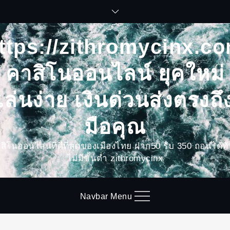
Skip
to
content
ttps://zithromycinx.c
คาสิโนออนไลน์ ยุคใหม่
เล่นง่าย เงินด่วนส่งตรงถึ
มือคุณ
สิโนออนไลน์ที่ดีที่สุดของเมืองไทย ฝาก50 รับ 350 ถอนได้ทั
ไม่มีขั้นต่ำ zithromycinx
Navbar Menu