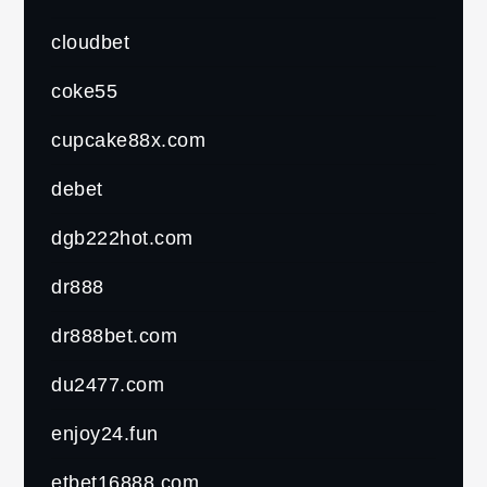
cloudbet
coke55
cupcake88x.com
debet
dgb222hot.com
dr888
dr888bet.com
du2477.com
enjoy24.fun
etbet16888.com