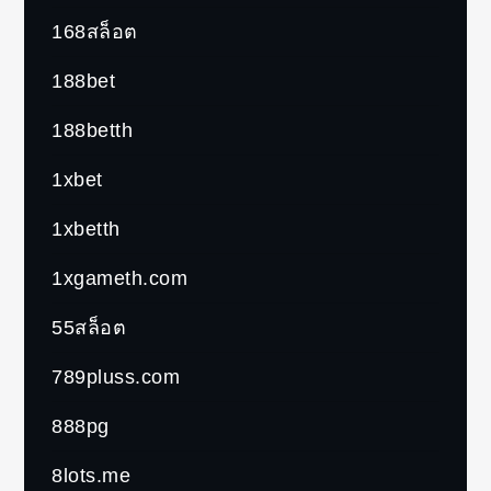
168สล็อต
188bet
188betth
1xbet
1xbetth
1xgameth.com
55สล็อต
789pluss.com
888pg
8lots.me