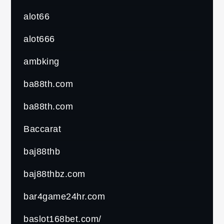
alot66
alot666
ambking
ba88th.com
ba88th.com
Baccarat
baj88thb
baj88thbz.com
bar4game24hr.com
baslot168bet.com/