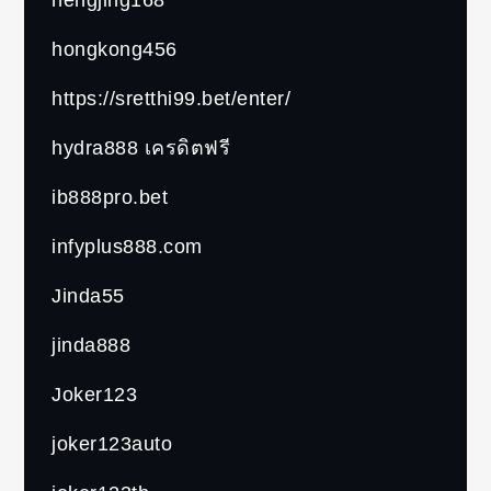
hengjing168
hongkong456
https://sretthi99.bet/enter/
hydra888 เครดิตฟรี
ib888pro.bet
infyplus888.com
Jinda55
jinda888
Joker123
joker123auto