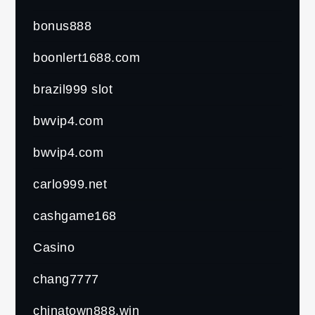
bonus888
boonlert1688.com
brazil999 slot
bwvip4.com
bwvip4.com
carlo999.net
cashgame168
Casino
chang7777
chinatown888.win