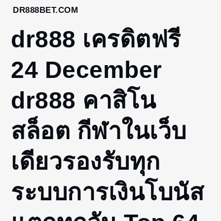
Home
DR888BET.COM
dr888bet.com
dr888 เครดิตฟรี
dr888
เครดิตฟรี
24
24 December
December
dr888 คา
dr888 คาสิโน
สิโน สล็อต
กีฬาในเว็บ
เดียว
สล็อต กีฬาในเว็บ
รองรับทุก
ระบบการ
เงินโบนัส
เดียวรองรับทุก
แตกทุกวัน
Top 64 by
ระบบการเงินโบนัส
Casey