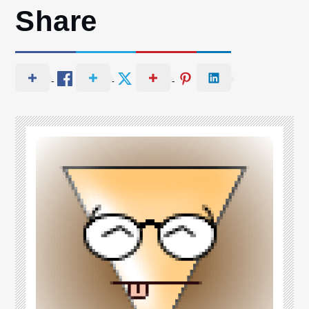
Share