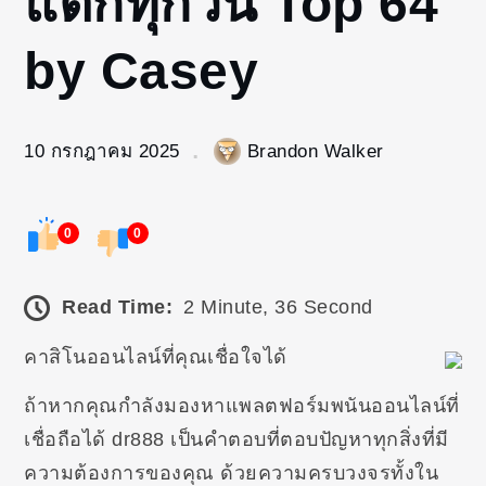
แตกทุกวัน Top 64
by Casey
10 กรกฎาคม 2025
Brandon Walker
0
0
Read Time:
2 Minute, 36 Second
คาสิโนออนไลน์ที่คุณเชื่อใจได้
ถ้าหากคุณกำลังมองหาแพลตฟอร์มพนันออนไลน์ที่
เชื่อถือได้ dr888 เป็นคำตอบที่ตอบปัญหาทุกสิ่งที่มี
ความต้องการของคุณ ด้วยความครบวงจรทั้งใน