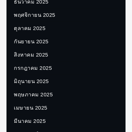
ธันวาคม 2025
พฤศจิกายน 2025
ตุลาคม 2025
กันยายน 2025
สิงหาคม 2025
กรกฎาคม 2025
มิถุนายน 2025
พฤษภาคม 2025
เมษายน 2025
มีนาคม 2025