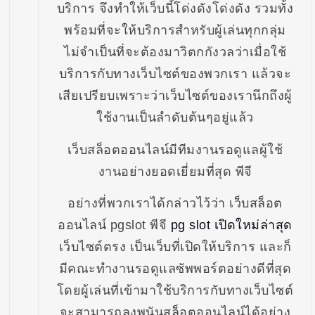
บริการ จึงทำให้เว็บนี้โด่งดังโด่งดัง รวมทั้ง
พร้อมที่จะให้บริการสำหรับผู้เล่นทุกกลุ่ม
ไม่จำเป็นที่จะต้องมาวิตกกังวลว่าเมื่อใช้
บริการกับทางเว็บไซต์ของพวกเรา แล้วจะ
เสียเปรียบเพราะว่าเว็บไซต์ของเรานึกถึงผู้
ใช้งานเป็นลำดับต้นๆอยู่แล้ว
เว็บสล็อตออนไลน์มีทีมงานรอดูแลผู้ใช้
งานอย่างยอดเยี่ยมที่สุด พีจี
อย่างที่พวกเราได้กล่าวไว้ว่า เว็บสล็อต
ออนไลน์ pgslot พีจี
pg slot เปิดใหม่ล่าสุด
เว็บไซต์ตรง เป็นเว็บที่เปิดให้บริการ และก็
มีคณะทำงานรอดูแลซัพพอร์ตอย่างดีที่สุด
โดยผู้เล่นที่เข้ามาใช้บริการกับทางเว็บไซต์
จะสามารถลงพนันสล็อตออนไลน์ได้อย่าง