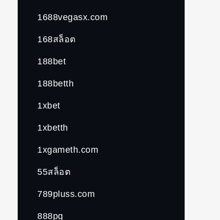
1688vegasx.com
168สล็อต
188bet
188betth
1xbet
1xbetth
1xgameth.com
55สล็อต
789pluss.com
888pg