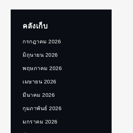
คลังเก็บ
กรกฎาคม 2026
มิถุนายน 2026
พฤษภาคม 2026
เมษายน 2026
มีนาคม 2026
กุมภาพันธ์ 2026
มกราคม 2026