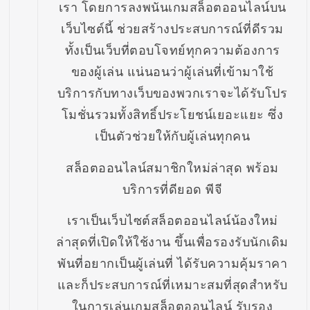
เรา โดยการลงพนันเกมสล็อตออนไลน์บน
เว็บไซต์นี้ ช่วยสร้างประสบการณ์ที่ดีรวม
ทั้งเป็นเว็บที่ตอบโจทย์ทุกความต้องการ
ของผู้เล่น แน่นอนว่าผู้เล่นที่เข้ามาใช้
บริการกับทางเว็บของพวกเราจะได้รับโปร
โมชั่นรวมทั้งสิทธิ์ประโยชน์เยอะแยะ ซึ่ง
เป็นตัวช่วยให้กับผู้เล่นทุกคน
สล็อตออนไลน์สมาชิกใหม่ล่าสุด พร้อม
บริการที่ดียอด พีจี
เราเป็นเว็บไซต์สล็อตออนไลน์น้องใหม่
ล่าสุดที่เปิดให้ใช้งาน ขึ้นเพื่อรองรับนักเดิม
พันที่อยากเป็นผู้เล่นที่ ได้รับความคุ้มราคา
และก็ประสบการณ์ที่เหมาะสมที่สุดสำหรับ
ในการเล่นเกมสล็อตออนไลน์ รับรอง