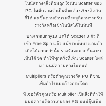
โบนัสต่างๆสิ่งที่ผมถูกใจเป็น Scatter ของ
PG ไม่มีความจำเป็นที่จะต้องเรียงติดกัน
ก็ได้ แค่ขึ้นตามจำนวนที่ระบุก็สามารถรับ
รางวัลหรือเข้าโบนัสได้ในทันที
บางเกมfunny18 แค่ได้ Scatter 3 ตัว ก็
เข้า Free Spin แล้ว แม้กระนั้นบางเกมถ้า
เกิดได้มากกว่านั้น รางวัลจะมากขึ้นแบบ
เห็นได้ชัด ทำให้ทุกครั้งที่เห็น Scatter โผล่
มา มันมีความหวังในทันที
Multipliers หรือตัวคูณรางวัล PG ที่ช่วย
เพิ่มกำไรแบบก้าวกระโดด
ฟีเจอร์ตัวคูณหรือ Multiplier เป็นสิ่งที่ทำให้
ผมมีความคิดว่าเกมของ PG มันมีลุ้นเพิ่ม