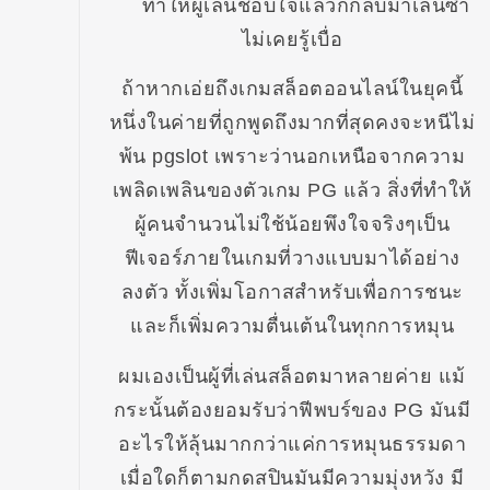
ทำให้ผู้เล่นชอบใจแล้วก็กลับมาเล่นซ้ำ
ไม่เคยรู้เบื่อ
ถ้าหากเอ่ยถึงเกมสล็อตออนไลน์ในยุคนี้
หนึ่งในค่ายที่ถูกพูดถึงมากที่สุดคงจะหนีไม่
พ้น pgslot เพราะว่านอกเหนือจากความ
เพลิดเพลินของตัวเกม PG แล้ว สิ่งที่ทำให้
ผู้คนจำนวนไม่ใช้น้อยพึงใจจริงๆเป็น
ฟีเจอร์ภายในเกมที่วางแบบมาได้อย่าง
ลงตัว ทั้งเพิ่มโอกาสสำหรับเพื่อการชนะ
และก็เพิ่มความตื่นเต้นในทุกการหมุน
ผมเองเป็นผู้ที่เล่นสล็อตมาหลายค่าย แม้
กระนั้นต้องยอมรับว่าฟีพบร์ของ PG มันมี
อะไรให้ลุ้นมากกว่าแค่การหมุนธรรมดา
เมื่อใดก็ตามกดสปินมันมีความมุ่งหวัง มี