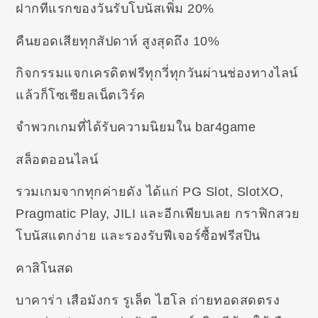
ฝากทีแรกของวันรับโบนัสเพิ่ม 20%
คืนยอดเสียทุกสัปดาห์ สูงสุดถึง 10%
กิจกรรมแจกเครดิตฟรีทุกวี่ทุกวันผ่านช่องทางไลน์
แล้วก็โซเชียลเน็ตเวิร์ค
จำพวกเกมที่ได้รับความนิยมใน bar4game
สล็อตออนไลน์
รวมเกมจากทุกค่ายดัง ได้แก่ PG Slot, SlotXO,
Pragmatic Play, JILI และอีกเพียบเลย กราฟิกสวย
โบนัสแตกง่าย และรองรับฟีเจอร์ซื้อฟรีสปิน
คาสิโนสด
บาคาร่า เสือมังกร รูเล็ต ไฮโล ถ่ายทอดสดตรง