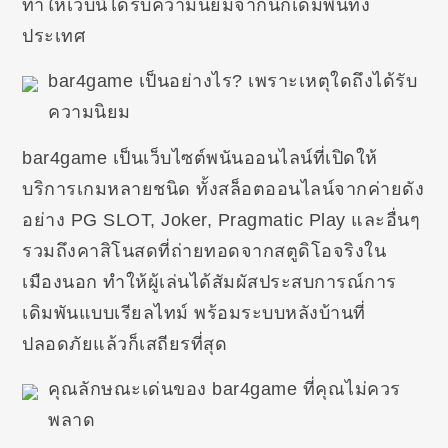
ทำให้เว็บนี้ได้รับความนิยมจากนักเดิมพันทั้ง
ประเทศ
bar4game เป็นอย่างไร? เพราะเหตุใดถึงได้รับ
ความนิยม
bar4game เป็นเว็บไซต์พนันออนไลน์ที่เปิดให้
บริการเกมหลายชนิด ทั้งสล็อตออนไลน์จากค่ายดัง
อย่าง PG SLOT, Joker, Pragmatic Play และอื่นๆ
รวมถึงคาสิโนสดที่ถ่ายทอดจากสตูดิโอจริงใน
เมืองนอก ทำให้ผู้เล่นได้สัมผัสประสบการณ์การ
เดิมพันแบบเรียลไทม์ พร้อมระบบหลังบ้านที่
ปลอดภัยแล้วก็เสถียรที่สุด
คุณลักษณะเด่นของ bar4game ที่คุณไม่ควร
พลาด