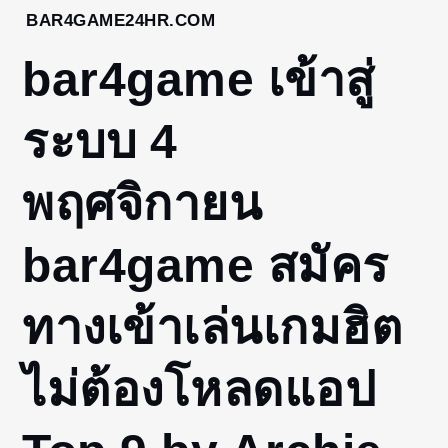
Home
BAR4GAME24HR.COM
bar4game24hr.com
bar4game เข้าสู่
bar4game
เข้าสู่ระบบ
4
ระบบ 4
พฤศจิกายน
bar4game
พฤศจิกายน
สมัคร ทาง
เข้าเล่นเกม
ฮิต ไม่ต้อง
bar4game สมัคร
โหลดแอป
Top 9 by
Archie
ทางเข้าเล่นเกมฮิต
ไม่ต้องโหลดแอป