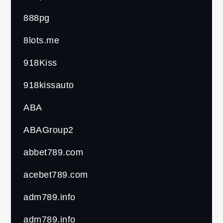
888pg
8lots.me
918Kiss
918kissauto
ABA
ABAGroup2
abbet789.com
acebet789.com
adm789.info
adm789.info