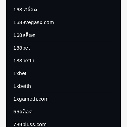
168 สล็อต
1688vegasx.com
168สล็อต
188bet
188betth
1xbet
1xbetth
1xgameth.com
55สล็อต
789pluss.com