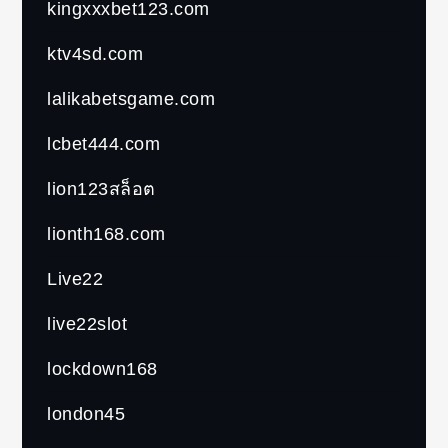
kingxxxbet123.com
ktv4sd.com
lalikabetsgame.com
lcbet444.com
lion123สล็อต
lionth168.com
Live22
live22slot
lockdown168
london45