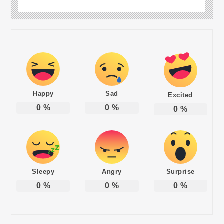
Happy
Sad
Excited
0
%
0
%
0
%
Sleepy
Angry
Surprise
0
%
0
%
0
%