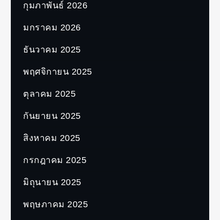
กุมภาพันธ์ 2026
มกราคม 2026
ธันวาคม 2025
พฤศจิกายน 2025
ตุลาคม 2025
กันยายน 2025
สิงหาคม 2025
กรกฎาคม 2025
มิถุนายน 2025
พฤษภาคม 2025