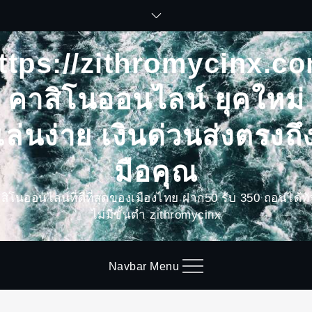
Skip
to
content
ttps://zithromycinx.c
คาสิโนออนไลน์ ยุคใหม่
เล่นง่าย เงินด่วนส่งตรงถึ
มือคุณ
สิโนออนไลน์ที่ดีที่สุดของเมืองไทย ฝาก50 รับ 350 ถอนได้ทั
ไม่มีขั้นต่ำ zithromycinx
Navbar Menu