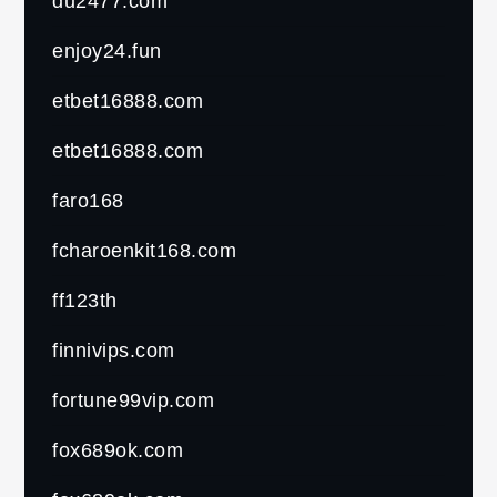
du2477.com
enjoy24.fun
etbet16888.com
etbet16888.com
faro168
fcharoenkit168.com
ff123th
finnivips.com
fortune99vip.com
fox689ok.com