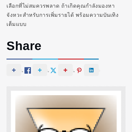
เลือกที่ไม่สมควรพลาด ถ้าเกิดคุณกำลังมองหา
จังหวะสำหรับการเพิ่มรายได้ พร้อมความบันเทิง
เต็มแบบ
Share