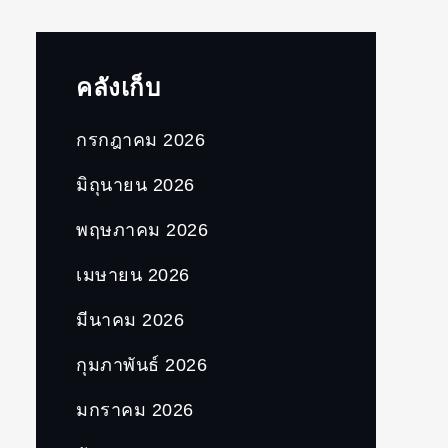
คลังเก็บ
กรกฎาคม 2026
มิถุนายน 2026
พฤษภาคม 2026
เมษายน 2026
มีนาคม 2026
กุมภาพันธ์ 2026
มกราคม 2026