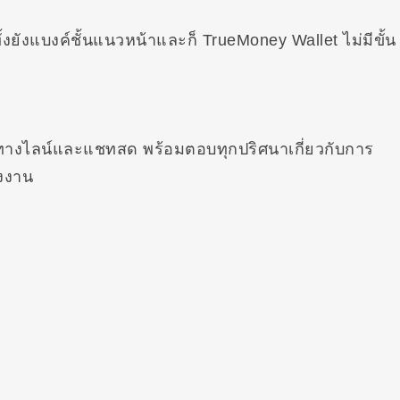
ั้งยังแบงค์ชั้นแนวหน้าและก็ TrueMoney Wallet ไม่มีขั้น
ทางไลน์และแชทสด พร้อมตอบทุกปริศนาเกี่ยวกับการ
งงาน