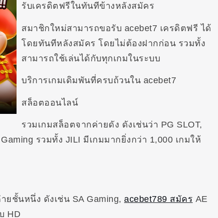
รับเครดิตฟรีในทันทีข้างหลังสมัคร
สมาชิกใหม่สามารถขอรับ acebet7 เครดิตฟรี ได้
โดยทันทีหลังสมัคร โดยไม่ต้องฝากก่อน รวมทั้ง
สามารถใช้เล่นได้กับทุกเกมในระบบ
บริการเกมเดิมพันที่ครบถ้วนใน acebet7
สล็อตออนไลน์
รวมเกมสล็อตจากค่ายดัง ดังเช่นว่า PG SLOT,
Gaming รวมทั้ง JILI มีเกมมากยิ่งกว่า 1,000 เกมให้
่ายชั้นหนึ่ง ดังเช่น SA Gaming,
acebet789 สมัคร
AE
ับ HD