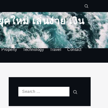
ใหม่ เล่นง่าย เงิน
Property
Technology
Travel
Contact
Search
Search
for: