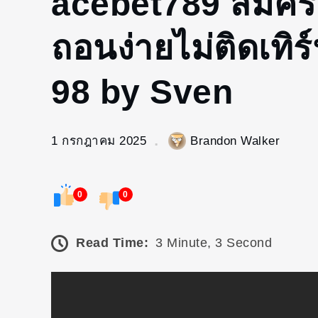
acebet789 สมัคร
November
acebet789
ถอนง่ายไม่ติดเทิร
สมัคร เกม
เบทต่ำ
กำไรสูง
98 by Sven
ถอนง่าย
ไม่ติดเทิร์
นกำไรเกิน
เป้า Top
1 กรกฎาคม 2025
Brandon Walker
98 by
Sven
0
0
Read Time:
3 Minute, 3 Second