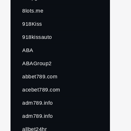
8lots.me
918Kiss
918kissauto
ABA
ABAGroup2
abbet789.com
acebet789.com
adm789.info
adm789.info
allbet24hr