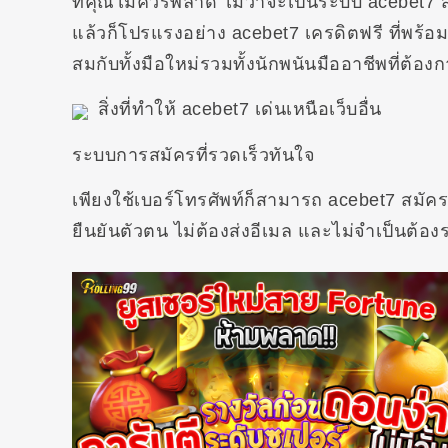
ที่คุณไม่ควรพลาด ไม่ว่าจะเป็นระบบ acebet7 สมัค
แล้วก็โปรแรงอย่าง acebet7 เครดิตฟรี ที่พร้อม
สมกับทั้งมือใหม่รวมทั้งนักพนันมืออาชีพที่ต้อ
สิ่งที่ทำให้ acebet7 เด่นเหนือเว็บอื่น
ระบบการสมัครที่รวดเร็วทันใจ
เพียงใช้เบอร์โทรศัพท์ก็สามารถ acebet7 สมัคร 
ยืนยันตัวตน ไม่ต้องส่งอีเมล และไม่จำเป็นต