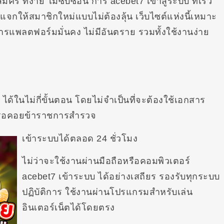
ร ที่ง่าย ไม่ซับซ้อน การ acebet7 เข้าสู่ระบบ ที่เร็ว
แจกให้สมาชิกใหม่แบบไม่ต้องลุ้น เว็บไซต์แห่งนี้เหมาะ
งการแพลตฟอร์มมั่นคง ไม่มีอันตราย รวมทั้งใช้งานง่าย
ได้ในไม่กี่ขั้นตอน โดยไม่จำเป็นที่จะต้องใช้เอกสาร
้องรอคอยข้าราชการสำรวจ
เข้าระบบได้ตลอด 24 ชั่วโมง
ไม่ว่าจะใช้งานผ่านมือถือหรือคอมพิวเตอร์
acebet7 เข้าระบบ ได้อย่างเสถียร รองรับทุกระบบ
ปฏิบัติการ ใช้งานผ่านโปรแกรมสำหรับเล่น
อินเตอร์เน็ตได้โดยตรง