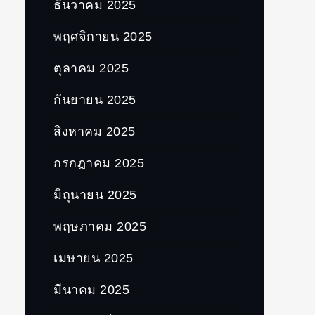
ธันวาคม 2025
พฤศจิกายน 2025
ตุลาคม 2025
กันยายน 2025
สิงหาคม 2025
กรกฎาคม 2025
มิถุนายน 2025
พฤษภาคม 2025
เมษายน 2025
มีนาคม 2025