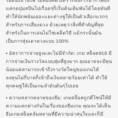
ไม่ต้องอ่านไพ่ ไม่ต้องคิดวิเคราะห์อะไรมาก เพียง
แค่กดปุ่มสปินไปเรื่อยๆก็เริ่มต้นเดิมพันได้โดยทันที
ทำให้นักพนันเยอะแยะต่างชูให้เป็นตัวเลือกแรกๆ
สำหรับการเสี่ยงดวง ด้วยเหตุว่าสิ่งที่สำคัญที่สุด
สำหรับในการเล่นไม่ใช่เคล็ดวิธี แม้กระนั้นมัน
เป็นการสุ่มเดาดวงแบบ 100%
• อัตราการจ่ายสูงและไม่มีจำกัด: เกม สล็อต918 มี
การจ่ายเงินรางวัลแบบสุ่มที่สูงมาก คุณอาจจะมีทุน
น้อยแต่สามารถเข้าถึงรางวัลใหญ่ของเกมได้
ลงทุนไม่กี่บาทก็เข้าถึงเงินหลายร้อยเท่าได้ ทำให้
ทุกคนชูให้เป็นเกมลำดับต้นๆไปเลย
• ความหลากหลายของธีม: เกมสล็อตถูกดีไซน์ให้มี
ความแตกต่างกันในเรื่องของธีมเกม คุณจะได้เห็น
ธีมเกมสล็อตล้นหลามที่มีความน่าสนใจและก็มี