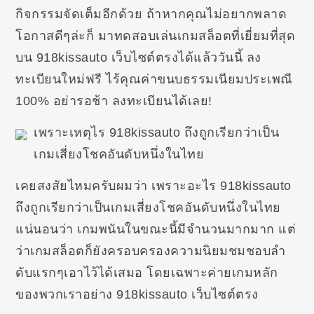
กิจกรรมจัดเต็มอีกด้วย ถ้าหากคุณไม่อยากพลาด
โอกาสดีๆล่ะก็ มาทดสอบเล่นเกมสล็อตที่เยี่ยมที่สุด
บน 918kissauto เว็บไซต์ตรงได้แล้ววันนี้ ลง
ทะเบียนใหม่ฟรี ไร้คุณค่าขนบธรรมเนียมประเพณี
100% อย่ารอช้า ลงทะเบียนได้เลย!
เพราะเหตุไร 918kissauto ถึงถูกเรียกว่าเป็น
เกมเสี่ยงโชคอันดับหนึ่งในไทย
เคยสงสัยไหมครับผมว่า เพราะอะไร 918kissauto
ถึงถูกเรียกว่าเป็นเกมเสี่ยงโชคอันดับหนึ่งในไทย
แน่นอนว่า เกมพนันในขณะนี้มีจำนวนมากมาก แต่
ว่าเกมสล็อตก็ยังครอบครองความนิยมชมชอบลำ
ดับแรกๆเอาไว้ได้เสมอ โดยเฉพาะค่ายเกมหลัก
ของพวกเราอย่าง 918kissauto เว็บไซต์ตรง