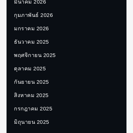
มีนาคม 2026
กุมภาพันธ์ 2026
มกราคม 2026
ธันวาคม 2025
พฤศจิกายน 2025
ตุลาคม 2025
กันยายน 2025
สิงหาคม 2025
กรกฎาคม 2025
มิถุนายน 2025