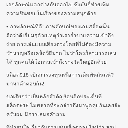
เอกลักษณ์แตกต่างกันออกไป ซึ่งมันก็ช่วยเพิ่ม
ความชื่นชอบในเรื่องของความสนุกด้วย
• ภาพลักษณ์ที่ดี: ภาพลักษณ์ของเกมสล็อตนั้น
ถือว่าดีเยี่ยมๆด้วยเหตุว่าเราย้ำขายความเข้าถึง
ง่าย การเล่นแบบเสี่ยงดวงโดยที่ไม่ต้องมีความ
ชำนาญหรือเคล็ดวิธีมาก ไม่ว่าใครก็สามารถเล่น
ได้ ทุกคนได้โอกาสเข้าถึงรางวัลใหญ่อีกด้วย
สล็อต918 เป็นการลงทุนหรือการเดิมพันกันแน่?
มาหาคำตอบกัน!
ขอเรียกว่าเป็นหลักสำคัญร้อนอีกประเด็นที่
สล็อต918 ไม่พลาดที่จะกล่าวถึงมาพูดคุยกันเลยจ้ะ
ครับผม มีการเสนอคำถาม
ที่น่าสนใจเกี่ยวกับการเล่นสล็อตออนไลน์ว่า สรุป