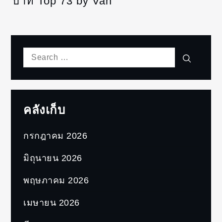
บาท Top 73 by Van
Search
Search
for:
คลังเก็บ
กรกฎาคม 2026
มิถุนายน 2026
พฤษภาคม 2026
เมษายน 2026