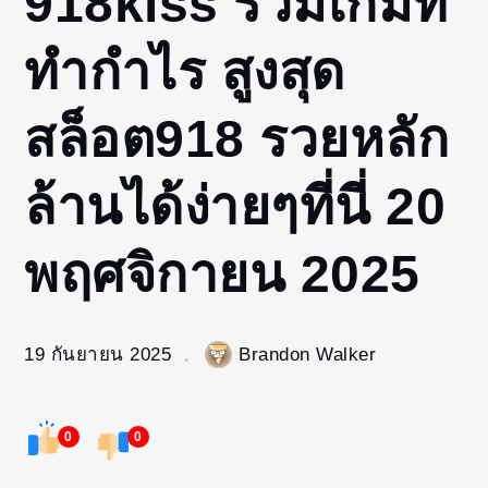
918kiss รวมเกมที่
ทำกำไร สูงสุด
สล็อต918 รวยหลัก
ล้านได้ง่ายๆที่นี่ 20
พฤศจิกายน 2025
19 กันยายน 2025
Brandon Walker
0
0