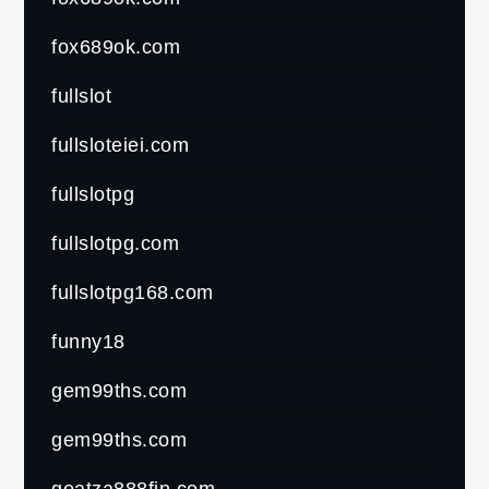
fox689ok.com
fullslot
fullsloteiei.com
fullslotpg
fullslotpg.com
fullslotpg168.com
funny18
gem99ths.com
gem99ths.com