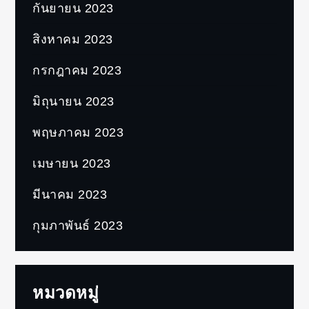
กันยายน 2023
สิงหาคม 2023
กรกฎาคม 2023
มิถุนายน 2023
พฤษภาคม 2023
เมษายน 2023
มีนาคม 2023
กุมภาพันธ์ 2023
หมวดหมู่