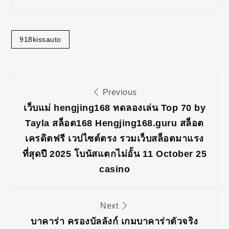
918kissauto
แนะแนว
Previous
เรื่อง
เว็บแม่ hengjing168 ทดลองเล่น Top 70 by
Tayla สล็อต168 Hengjing168.guru สล็อต
เครดิตฟรี เวปไซต์ตรง รวมเว็บสล็อตมาแรง
ที่สุดปี 2025 โบนัสแตกไม่อั้น 11 October 25
casino
Next
บาคาร่า ครองบัลลังก์ เกมบาคาร่าตัวจริง