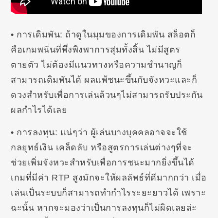
• การเดิมพัน: ถ้าดูในมุมของการเดิมพัน สล็อตก็
คือเกมพนันที่พึ่งพิงพาการสุ่มทั้งสิ้น ไม่มีสูตร
ตายตัว ไม่ต้องมีแนวทางหรือความชำนาญก็
สามารถเดิมพันได้ ผลแพ้ชนะขึ้นกับจังหวะและก็
ดวงสำหรับเพื่อการเล่นล้วนๆไม่สามารถรับประกัน
ผลกำไรได้เลย
• การลงทุน: แน่ๆว่า ผู้เล่นบางบุคคลอาจจะใช้
กลยุทธ์เงิน เคล็ดลับ หรือสูตรการเล่นต่างๆที่จะ
ช่วยเพิ่มจังหวะสำหรับเพื่อการชนะมากยิ่งขึ้นได้
เกมที่มีค่า RTP สูงมักจะให้ผลลัพธ์ที่ดีมากกว่า เมื่อ
เล่นเป็นระบบก็สามารถทำกำไรระยะยาวได้ เพราะ
ฉะนั้น หากจะมองว่าเป็นการลงทุนก็ไม่ผิดเลยล่ะ