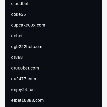
cloudbet
coke55
cupcake88x.com
debet
dgb222hot.com
dr888
dr888bet.com
du2477.com
enjoy24.fun
etbet16888.com