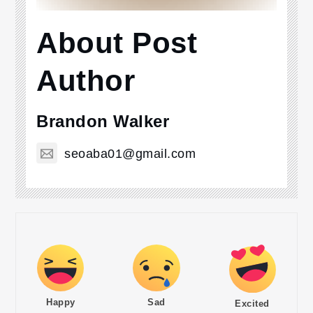
About Post
Author
Brandon Walker
seoaba01@gmail.com
Happy
Sad
Excited