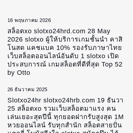
16 พฤษภาคม 2026
สล็อตxo slotxo24hrd.com 28 May
2026 slotxo ผู้ให้บริการเกมชั้นนำ คาสิ
โนสด แคชแบค 10% รองรับภาษาไทย
เว็บสล็อตออนไลน์อันดับ 1 slotxo เปิด
ประสบการณ์ เกมสล็อตที่ดีที่สุด Top 52
by Otto
26 ธันวาคม 2025
Slotxo24hr slotxo24hrb.com 19 ธันวา
25 สล็อตxo รวมเว็บสล็อตมาแรง คน
เล่นเยอะสุดปีนี้ ทุกยอดฝากรับสูงสุด 1M
หวยออนไลน์ รับทุกสำนัก สล็อตสายปั่น