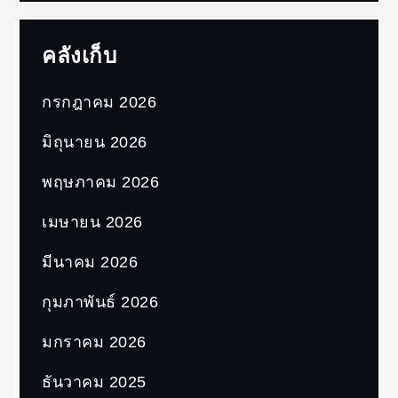
คลังเก็บ
กรกฎาคม 2026
มิถุนายน 2026
พฤษภาคม 2026
เมษายน 2026
มีนาคม 2026
กุมภาพันธ์ 2026
มกราคม 2026
ธันวาคม 2025