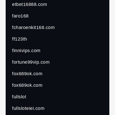
etbet16888.com
faro168
fcharoenkit168.com
ff123th
finnivips.com
fortune99vip.com
fox689ok.com
fox689ok.com
fullslot
fullsloteiei.com