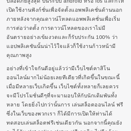
ปลอดภัยสูงสุด บนระบบ android หรือ ios และก็ให้
เปิดใช้งานฟังก์ชั่นเพื่อจัดตั้งแอพพลิเคชั่นด้านนอก
ภายหลังจากคุณดาวน์โหลดแอพพลิเคชั่นเพื่อเริ่ม
การต่อว่าดตั้ง การดาวน์โหลดของเราไม่มี
อันตรายอย่างเข้มงวดและก็รับประกัน 100% ว่า
แอปพลิเคชันนั้นน่าไว้ใจแล้วก็ใช้งานก้าวหน้ามี
คุณภาพสูง
อย่างที่เข้าใจกันดีอยู่แล้วว่ามีเว็บไซต์คาสิโน
ออนไลน์มากไม่น้อยเลยทีเดียวที่เกิดขึ้นในขณะนี้
เมื่อมีหลายเว็บเกิดขึ้น เว็บไซต์ทั้งหลายก็เลยควร
จะมีโปรโมชั่นดีๆที่จะมามอบให้กับนักเดิมพันทั้ง
หลาย โดยยิ่งไปกว่านั้นการ เล่นสล็อตออนไลน์ ฟรี
ซึ่งในเว็บของพวกเรา ก็ได้มีการเปิดให้ท่านได้
ทดสอบเล่นสล็อตฟรีเช่นเดียวกัน นอกจากนี้คุณยัง