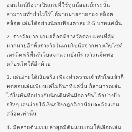
ออนไลน์ถือว่าเป็นเกมที่ใช้ทุนน้อยแม้กระนั้น
สามารถทำกำไรให้ได้มากมายก่ายกอง สล็อต
สล็อต เล่นได้อย่างน้อยเพียงตาละ 2-5 บาทแค่นั้น
2. รางวัลมาก เกมสล็อตมีรางวัลตอบแทนที่คุ้ม
มากมายอีกทั้งรางวัลในเกมโบนัสจากทางเว็บไซต์
เครดิตฟรีพื้นที่เว็บแจกแถมยังมีรางวัลแจ็คพอ
ตก้อนโตให้อีกด้วย
3. เล่นง่ายได้เงินจริง เพียงทำความเจ้าหัวใจแล้วก็
ทดสอบเล่นเพียงแค่ไม่กี่นาทีแค่นั้น ก็สามารถเล่น
ได้ในทันทีอย่างกับนักเดิมพันมืออาชีพได้อย่างยิ่ง
จริงๆ เล่นง่ายได้เงินจริงกฎกติกาน้อยจะต้องเกม
สล็อตเท่านั้น
4. มีหลายต้นแบบ ล่าสุดมีต้นแบบเกมให้เลือกเล่น