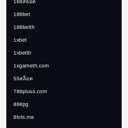
168สล็อต
188bet
188betth
1xbet
1xbetth
1xgameth.com
55สล็อต
789pluss.com
888pg
8lots.me