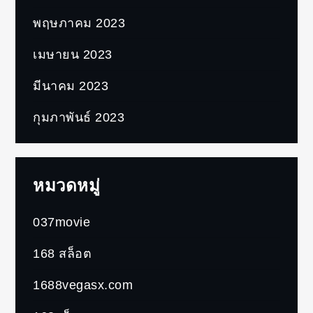
พฤษภาคม 2023
เมษายน 2023
มีนาคม 2023
กุมภาพันธ์ 2023
หมวดหมู่
037movie
168 สล็อต
1688vegasx.com