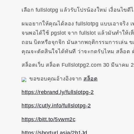
เลือก fullslotpg แล้วรับโปรน้องใหม่ เงื่อนไขดี
ผมอยากให้คุณได้ลอง fullslotpg แบบเอาจริง 
จนพอได้ใช้ pgslot จาก fullslot แล้วมันทำให้เ
ถอน บิดหรือจุกจิก มันลากพฤติกรรมการเล่น ของเ
คุณจะตัดสินใจได้ทันที ว่าจะกดรับไหม สล็อต ตั
สล็อตเว็บ สล็อต Fullslotpg2.com 30 มีนาคม 26 
ขอขอบคุณอ้างอิงจาก
สล็อต
https://rebrand.ly/fullslotpg-2
https://cutly.info/fullslotpg-2
https://bitt.to/5vwm2c
https://shorturl.asia/2b1Jd