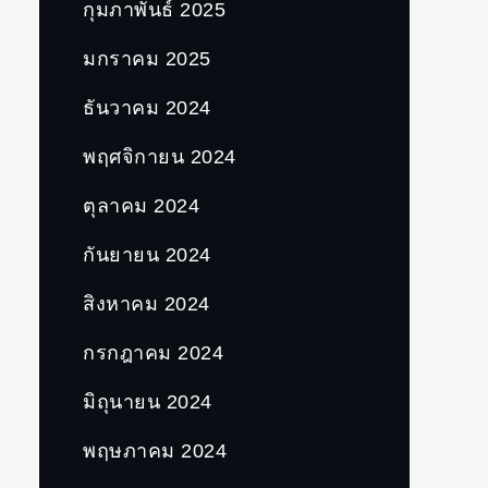
กุมภาพันธ์ 2025
มกราคม 2025
ธันวาคม 2024
พฤศจิกายน 2024
ตุลาคม 2024
กันยายน 2024
สิงหาคม 2024
กรกฎาคม 2024
มิถุนายน 2024
พฤษภาคม 2024