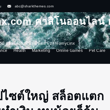
u
abc@sharkthemes.com
x.com คาสิโนออนไลน์ ยุค
0 ถอนได้ทันที ไม่มีขั้นต่ำ zithromycinx
ance
Health
Marketing
Online Games
Pet Care
วปไซต์ใหญ่ สล็อตแตก