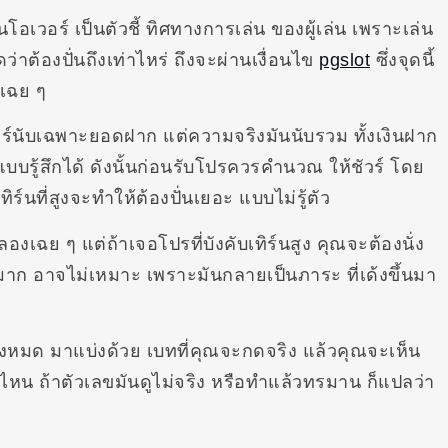
โอเวอร์ เป็นตัวชี้ ทิศทางการเล่น ของผู้เล่น เพราะเล่น
าต้องปั่นถึงเท่าไหร่ ถึงจะผ่านเงื่อนไข
pgslot
ซึ่งจุดนี้
เฉย ๆ
วอร์นับเฉพาะยอดฝาก แต่ความจริงมันนับรวม ทั้งเงินฝาก
 แบบรู้สึกได้ ดังนั้นก่อนรับโปรควรคำนวณ ให้ชัวร์ โดย
ร์นที่สูงจะทำให้ต้องปั่นเยอะ แบบไม่รู้ตัว
ลองเฉย ๆ แต่ถ้าเจอโปรที่บังคับเทิร์นสูง คุณจะต้องนั่ง
ไม่มาก อาจไม่เหมาะ เพราะมันกลายเป็นภาระ ที่เด้งขึ้นมา
้งหมด มาแบ่งด้วย เบทที่คุณจะกดจริง แล้วคุณจะเห็น
ไหน ถ้าตัวเลขมันดูไม่จริง หรือทำแล้วทรมาน ก็แปลว่า