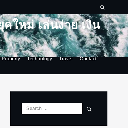
ใหม่ เล่นง่าย เงิน
Property
Technology
Travel
Contact
Search
Search
for: