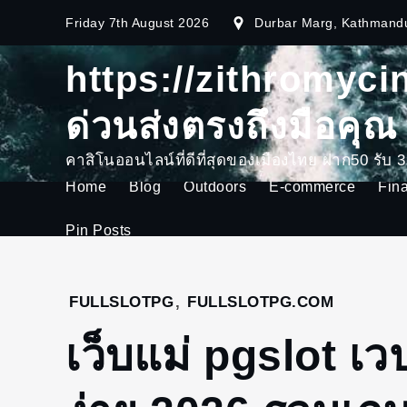
Skip
Friday 7th August 2026
Durbar Marg, Kathmand
to
content
https://zithromycin
ด่วนส่งตรงถึงมือคุณ
คาสิโนออนไลน์ที่ดีที่สุดของเมืองไทย ฝาก50 รับ 35
Home
Blog
Outdoors
E-commerce
Fin
Pin Posts
Home
FULLSLOTPG
,
FULLSLOTPG.COM
fullslotpg.com
เว็บแม่ pgslot เ
เว็บแม่ pgslot
เวปไซต์ใหญ่
สล็อตแตกง่าย