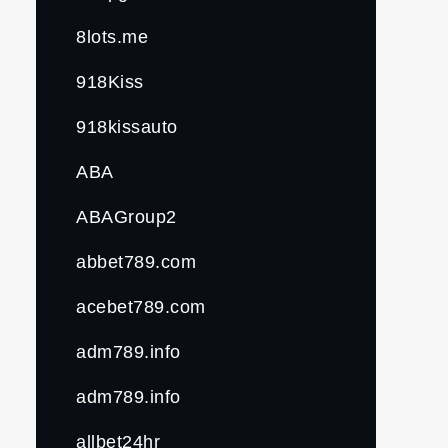
8lots.me
918Kiss
918kissauto
ABA
ABAGroup2
abbet789.com
acebet789.com
adm789.info
adm789.info
allbet24hr