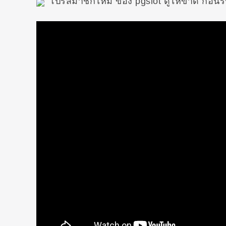
โปรสมาชิกใหม่ ของ pgslot ดูให้ขาด ก่อนรับ