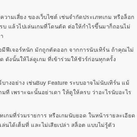
มความเสี่ยง ของเว็บไซต์ เช่นจำกัดประเภทเกม หรือล็อก
ให้ครบ แล้วไปเล่นเกมที่โดนตัด ต่อให้กำไรขึ้นมาก็ถอนไม่
กา
อมีฟีเจอร์หนัก มักถูกตัดออก จากการนับเทิร์น ถ้าคุณไม่
ดังนั้นให้ไล่ดูเกม ที่เข้าร่วมให้ชัวร์ก่อนทุกครั้ง
ร์บางอย่าง เช่นBuy Feature ระบบอาจไม่นับเทิร์น แม้
็ตามที เพราะฉะนั้นอย่าเดา ให้ดูให้ครบ ว่าอะไรนับอะไร
เภทเกมที่ร่วมรายการ หรือเกมนับยอด ในหน้ารายละเอียด
เล่นได้เต็มที่ และไม่เสียเปล่า สล็อต แบบไม่รู้ตัว