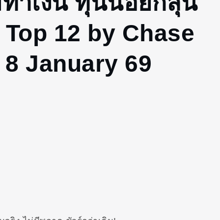
ำเงิน ทุนน้อยก็ลุ้น
น Top 12 by Chase
 8 January 69