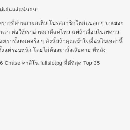
ไม่เล่นแง่แน่นอน!
เพราะที่ผ่านมาผมเห็น โปรสมาชิกใหม่แปลก ๆ มาเยอะ
ห็นว่า ต่อให้เราอ่านมาดีแค่ไหน แต่ถ้าเงื่อนไขเพดาน
ราทั้งหมดจริง ๆ ดังนั้นถ้าคุณเข้าใจเงื่อนไขเหล่านี้
้งแต่รอบหน้า โดยไม่ต้องมานั่งเสียดาย ทีหลัง
Chase คาสิโน fullslotpg ที่ดีที่สุด Top 35