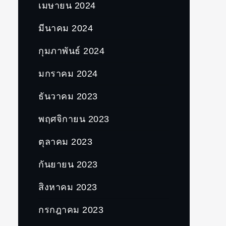
เมษายน 2024
มีนาคม 2024
กุมภาพันธ์ 2024
มกราคม 2024
ธันวาคม 2023
พฤศจิกายน 2023
ตุลาคม 2023
กันยายน 2023
สิงหาคม 2023
กรกฎาคม 2023