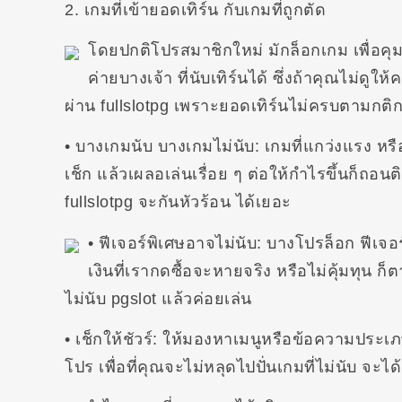
2. เกมที่เข้ายอดเทิร์น กับเกมที่ถูกตัด
โดยปกติโปรสมาชิกใหม่ มักล็อกเกม เพื่อคุ
ค่ายบางเจ้า ที่นับเทิร์นได้ ซึ่งถ้าคุณไม่ดู
ผ่าน fullslotpg เพราะยอดเทิร์นไม่ครบตามกติ
• บางเกมนับ บางเกมไม่นับ: เกมที่แกว่งแรง หรื
เช็ก แล้วเผลอเล่นเรื่อย ๆ ต่อให้กำไรขึ้นก็ถอนติด 
fullslotpg จะกันหัวร้อน ได้เยอะ
• ฟีเจอร์พิเศษอาจไม่นับ: บางโปรล็อก ฟีเจอ
เงินที่เรากดซื้อจะหายจริง หรือไม่คุ้มทุน ก
ไม่นับ pgslot แล้วค่อยเล่น
• เช็กให้ชัวร์: ให้มองหาเมนูหรือข้อความประ
โปร เพื่อที่คุณจะไม่หลุดไปปั่นเกมที่ไม่นับ จะได้