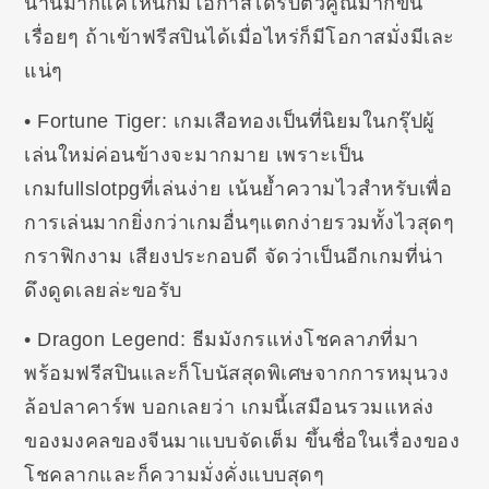
นานมากแค่ไหนก็มีโอกาสได้รับตัวคูณมากขึ้น
เรื่อยๆ ถ้าเข้าฟรีสปินได้เมื่อไหร่ก็มีโอกาสมั่งมีเละ
แน่ๆ
• Fortune Tiger: เกมเสือทองเป็นที่นิยมในกรุ๊ปผู้
เล่นใหม่ค่อนข้างจะมากมาย เพราะเป็น
เกมfullslotpgที่เล่นง่าย เน้นย้ำความไวสำหรับเพื่อ
การเล่นมากยิ่งกว่าเกมอื่นๆแตกง่ายรวมทั้งไวสุดๆ
กราฟิกงาม เสียงประกอบดี จัดว่าเป็นอีกเกมที่น่า
ดึงดูดเลยล่ะขอรับ
• Dragon Legend: ธีมมังกรแห่งโชคลาภที่มา
พร้อมฟรีสปินและก็โบนัสสุดพิเศษจากการหมุนวง
ล้อปลาคาร์พ บอกเลยว่า เกมนี้เสมือนรวมแหล่ง
ของมงคลของจีนมาแบบจัดเต็ม ขึ้นชื่อในเรื่องของ
โชคลากและก็ความมั่งคั่งแบบสุดๆ