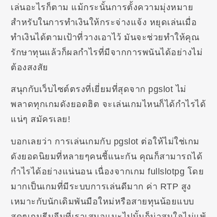
เล่นอะไรก็ตาม แม้กระนั้นการตั้งความมุ่งหมาย
สำหรับในการทำเงินให้กระจ่างแจ้ง หยุดเล่นเมื่อ
ทำเงินได้ตามเป้าที่วางเอาไว้ มันจะช่วยทำให้คุณ
รักษาทุนแล้วก็ผลกำไรที่มีจากการพนันได้อย่างไม่
ต้องสงสัย
สนุกกับเว็บไซต์ตรงที่เยี่ยมที่สุดจาก pgslot ไม่
พลาดทุกเกมดังยอดฮิต จะเล่นเกมไหนก็ได้กำไรได้
แน่ๆ สมัครเลย!
บอกเลยว่า การเล่นเกมกับ pgslot ต่อให้ไม่ใช่เกม
ดังยอดนิยมที่หลายๆคนชี้แนะกัน คุณก็สามารถได้
กำไรได้อย่างแน่นอน เนื่องจากเกม fullslotpg โดย
มากเป็นเกมที่มีระบบการเล่นดีมาก ค่า RTP สูง
เหมาะกับนักเดิมพันมือใหม่หรือสายทุนน้อยแบบ
สุดๆเกมธีมจีนที่เราเสนอแนะไปนั้นก็น่าสนใจไม่แพ้