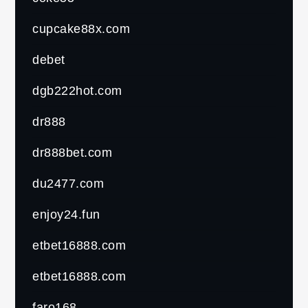
cupcake88x.com
debet
dgb222hot.com
dr888
dr888bet.com
du2477.com
enjoy24.fun
etbet16888.com
etbet16888.com
faro168