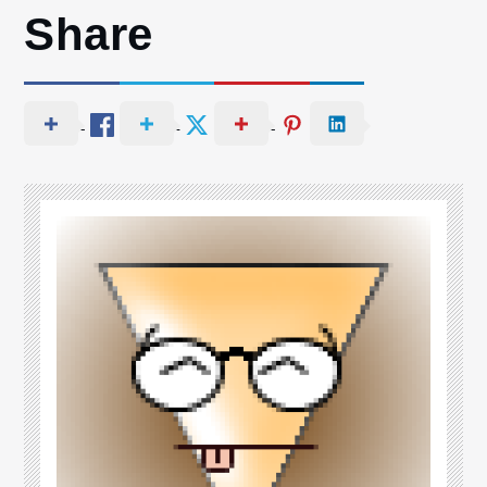
Share