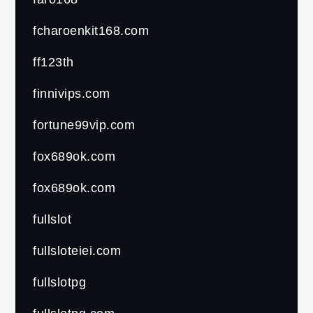
fcharoenkit168.com
ff123th
finnivips.com
fortune99vip.com
fox689ok.com
fox689ok.com
fullslot
fullsloteiei.com
fullslotpg