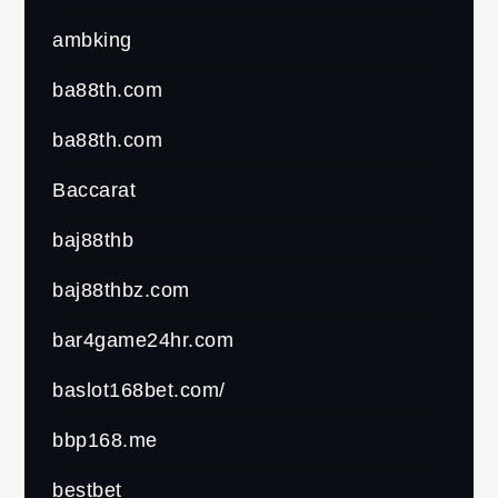
ambking
ba88th.com
ba88th.com
Baccarat
baj88thb
baj88thbz.com
bar4game24hr.com
baslot168bet.com/
bbp168.me
bestbet