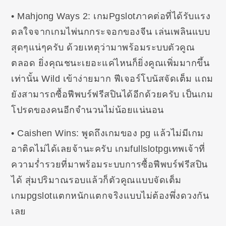
• Mahjong Ways 2: เกมPgslotภาคต่อที่ได้รับแรง
ดลใจจากเกมไพ่นกกระจอกของจีน เล่นเพลินแบบ
สุดๆแน่ๆครับ ด้วยเหตุว่ามาพร้อมระบบตัวคูณ
ตลอด ยิ่งคุณชนะเยอะแค่ไหนก็ยิ่งคูณเพิ่มมากขึ้น
เท่านั้น Wild เข้าง่ายมาก ฟีเจอร์โบนัสจัดเต็ม แถม
ยังสามารถซื้อฟีพบร์ฟรีสปินได้อีกด้วยครับ เป็นเกม
โปรดของคนอีกจำนวนไม่น้อยแน่นอน
• Caishen Wins: พูดถึงเกมของ pg แล้วไม่มีเกม
อาติดไม่ได้เลยจ้านะครับ เกมfullslotpgเทพเจ้าที่
ความร่ำรวยที่มาพร้อมระบบการซื้อฟีพบร์ฟรีสปิน
ได้ สุ่มปริมาณรอบแล้วก็ตัวคูณแบบจัดเต็ม
เกมpgslotแตกหนักแตกจริงแบบไม่ต้องพึ่งดวงกัน
เลย