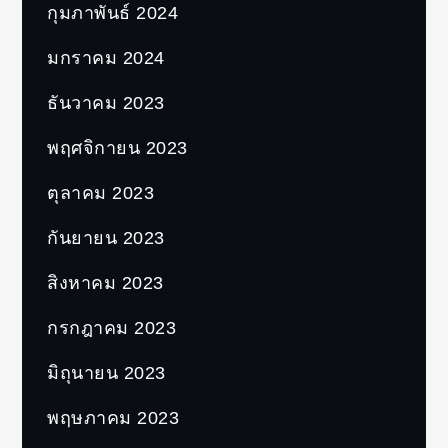
กุมภาพันธ์ 2024
มกราคม 2024
ธันวาคม 2023
พฤศจิกายน 2023
ตุลาคม 2023
กันยายน 2023
สิงหาคม 2023
กรกฎาคม 2023
มิถุนายน 2023
พฤษภาคม 2023