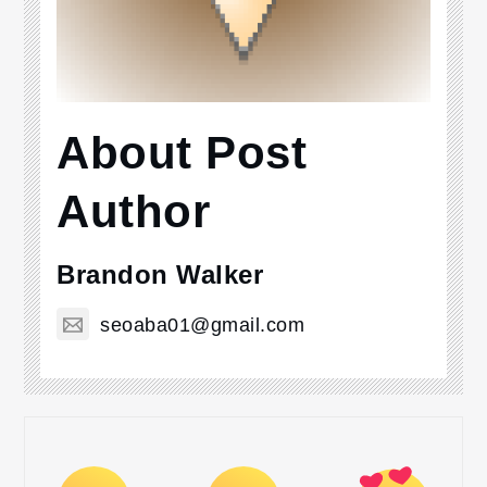
About Post
Author
Brandon Walker
seoaba01@gmail.com