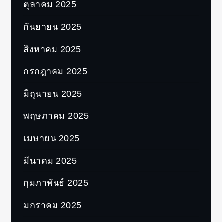
ตุลาคม 2025
กันยายน 2025
สิงหาคม 2025
กรกฎาคม 2025
มิถุนายน 2025
พฤษภาคม 2025
เมษายน 2025
มีนาคม 2025
กุมภาพันธ์ 2025
มกราคม 2025