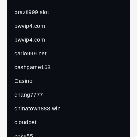
brazil999 slot
bwvip4.com
bwvip4.com
carlo999.net
cashgame168
Casino
chang7777
chinatown888.win
cloudbet
coke55