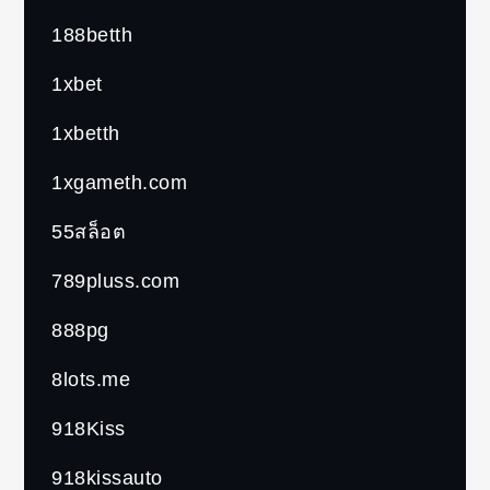
188betth
1xbet
1xbetth
1xgameth.com
55สล็อต
789pluss.com
888pg
8lots.me
918Kiss
918kissauto