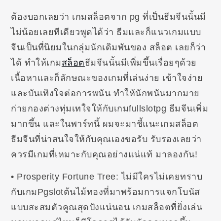
ต้องบอกเลยว่า เกมสล็อตจาก pg ที่เป็นธีมจีนนั้นมี
ไม่น้อยเลยทีเดียวพูดได้ว่า ธีมและก็แนวเกมแบบ
จีนเป็นที่นิยมในกลุ่มนักเดิมพันของ สล็อต เลยก็ว่า
ได้ ทำให้เกม
สล็อต
ธีมจีนนั้นมีเพิ่มขึ้นเรื่อยๆด้วย
เนื้อหาและก็ลักษณะของเกมที่เล่นง่าย เข้าใจง่าย
และบันเทิงใจต่อการพนัน ทำให้นักพนันมากมาย
ก่ายกองต่างทุ่มเทใจให้กับเกมfullslotpg ธีมจีนเพิ่ม
มากขึ้น และในพาร์ทนี้ ผมจะมาชี้แนะเกมสล็อต
ธีมจีนที่น่าสนใจให้กับคุณเองขอรับ รับรองเลยว่า
ควรมีเกมที่เหมาะกับคุณอย่างแน่แท้ มาลองกัน!
• Prosperity Fortune Tree: ไม่มีใครไม่เคยทราบ
กับเกมPgslotต้นไม้ทองที่มาพร้อมการแจกโบนัส
แบบสะสมตัวคูณสุดปังแน่นอน เกมสล็อตที่ยิ่งเล่น