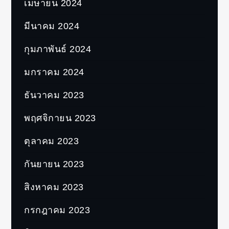
เมษายน 2024
มีนาคม 2024
กุมภาพันธ์ 2024
มกราคม 2024
ธันวาคม 2023
พฤศจิกายน 2023
ตุลาคม 2023
กันยายน 2023
สิงหาคม 2023
กรกฎาคม 2023