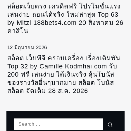
สล็อตเว็บตรง เครดิตฟรี โปรโมชั่นแรง
เล่นง่าย ถอนได้จริง ใหม่ล่าสุด Top 63
by Mitzi 188bets4.com 20 สิงหาคม 26
คาสิโน
12 มิถุนายน 2026
สล็อต เว็บพีจี ครอบเครื่อง เรื่องเดิมพัน
Top 32 by Camille Kodmhai.com รับ
200 ฟรี เล่นง่าย ได้เงินจริง ลุ้นโบนัส
ของรางวัลอื่นๆมากมาย สล็อต โบนัส
สล็อต จัดเต็ม 28 ส.ค. 2026
Search
Search