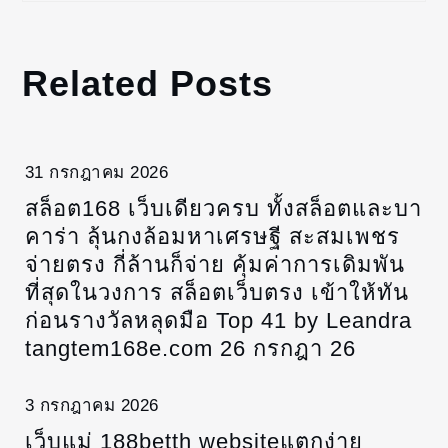
Related Posts
31 กรกฎาคม 2026
สล็อต168 เว็บเดียวครบ ทั้งสล็อตและบา
คาร่า ลุ้นกงล้อมหาเศรษฐี สะสมเพชร
จ่ายตรง กี่ล้านก็จ่าย คุ้มค่าการเดิมพัน
ที่สุดในวงการ สล็อตเว็บตรง เข้าให้ทัน
ก่อนรางวัลหลุดมือ Top 41 by Leandra
tangtem168e.com 26 กรกฎา 26
3 กรกฎาคม 2026
เว็บแม่ 188betth websiteแตกง่าย