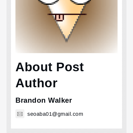
About Post
Author
Brandon Walker
seoaba01@gmail.com