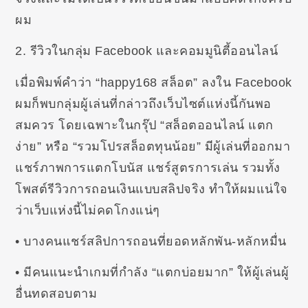
ผม
2. รีวิวในกลุ่ม Facebook และคอมมูนิตี้ออนไลน์
เมื่อพิมพ์คำว่า “happy168 สล็อต” ลงใน Facebook
ผมก็พบกลุ่มผู้เล่นที่กล่าวถึงเว็บไซต์แห่งนี้กันพอ
สมควร โดยเฉพาะในกรุ๊ป “สล็อตออนไลน์ แตก
ง่าย” หรือ “รวมโปรสล็อตทุนน้อย” มีผู้เล่นที่ออกมา
แชร์ภาพการแตกโบนัส แชร์สูตรการเล่น รวมทั้ง
โพสต์รีวิวการถอนเงินแบบสลิปจริง ทำให้ผมแน่ใจ
ว่าเว็บแห่งนี้ไม่คดโกงแน่ๆ
• บางคนแชร์สลิปการถอนที่ยอดหลักพัน-หลักหมื่น
• มีคนแนะนำเกมที่กำลัง “แตกบ่อยมาก” ให้ผู้เล่นผู้
อื่นทดสอบตาม