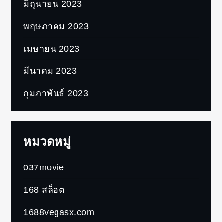
มิถุนายน 2023
พฤษภาคม 2023
เมษายน 2023
มีนาคม 2023
กุมภาพันธ์ 2023
หมวดหมู่
037movie
168 สล็อต
1688vegasx.com