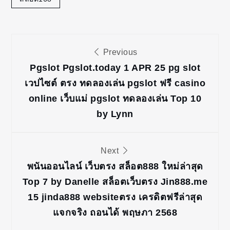
แนะแนว
Previous
เรื่อง
Pgslot Pgslot.today 1 APR 25 pg slot
เวปไซต์ ตรง ทดลองเล่น pgslot ฟรี casino
online เว็บแม่ pgslot ทดลองเล่น Top 10
by Lynn
Next
พนันออนไลน์ เว็บตรง สล็อต888 ใหม่ล่าสุด
Top 7 by Danelle สล็อตเว็บตรง Jin888.me
15 jinda888 websiteตรง เครดิตฟรีล่าสุด
แจกจริง ถอนได้ พฤษภา 2568