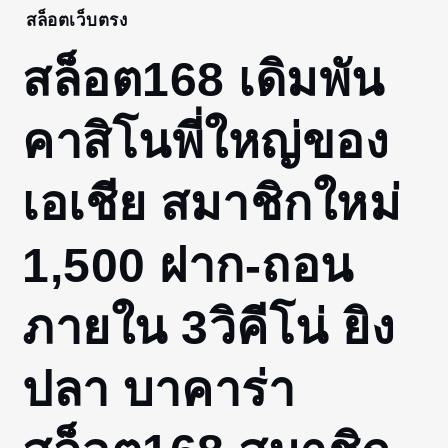
Home
สล็อตเว็บตรง
สล็อต
สล็อต168 เดิมพัน
เว็บ
ตรง
สล็อต168 เดิม
คาสิโนพี่ใหญ่ของ
พันคาสิโนพี่
ใหญ่ของเอเชีย
เอเชีย สมาชิกใหม่
สมาชิกใหม่
1,500 ฝาก-
ถอน ภายใน
1,500 ฝาก-ถอน
3วิคีโน่ ยิงปลา
บาคาร่า
สล็อต168
ภายใน 3วิคีโน่ ยิง
สมาชิกใหม่รับ
เครดิตฟรีTop
ปลา บาคาร่า
78 by Henry
Happy168.xyz
4 MAY 2025