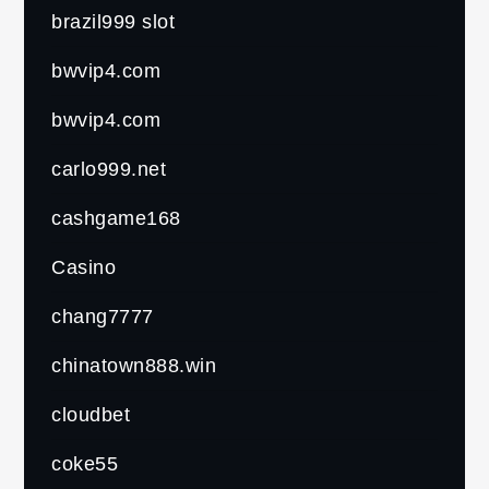
brazil999 slot
bwvip4.com
bwvip4.com
carlo999.net
cashgame168
Casino
chang7777
chinatown888.win
cloudbet
coke55