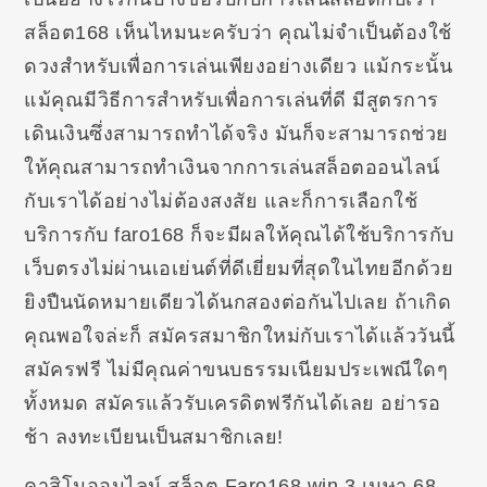
สล็อต168 เห็นไหมนะครับว่า คุณไม่จำเป็นต้องใช้
ดวงสำหรับเพื่อการเล่นเพียงอย่างเดียว แม้กระนั้น
แม้คุณมีวิธีการสำหรับเพื่อการเล่นที่ดี มีสูตรการ
เดินเงินซึ่งสามารถทำได้จริง มันก็จะสามารถช่วย
ให้คุณสามารถทำเงินจากการเล่นสล็อตออนไลน์
กับเราได้อย่างไม่ต้องสงสัย และก็การเลือกใช้
บริการกับ faro168 ก็จะมีผลให้คุณได้ใช้บริการกับ
เว็บตรงไม่ผ่านเอเย่นต์ที่ดีเยี่ยมที่สุดในไทยอีกด้วย
ยิงปืนนัดหมายเดียวได้นกสองต่อกันไปเลย ถ้าเกิด
คุณพอใจล่ะก็ สมัครสมาชิกใหม่กับเราได้แล้ววันนี้
สมัครฟรี ไม่มีคุณค่าขนบธรรมเนียมประเพณีใดๆ
ทั้งหมด สมัครแล้วรับเครดิตฟรีกันได้เลย อย่ารอ
ช้า ลงทะเบียนเป็นสมาชิกเลย!
คาสิโนออนไลน์ สล็อต Faro168.win 3 เมษา 68