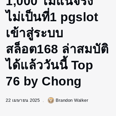
1,000 ไม่แน่จริง
Chong
ไม่เป็นที่1 pgslot
เข้าสู่ระบบ
สล็อต168 ล่าสมบัติ
ได้แล้ววันนี้ Top
76 by Chong
22 เมษายน 2025
Brandon Walker