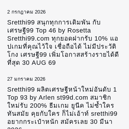
2 กรกฎาคม 2026
Sretthi99 สนุกทุกการเดิมพัน กับ
เศรษฐี99 Top 46 by Rosetta
Sretthi99.com ทุกยอดฝากรับ 10% แอ
ปเกมที่คุณไว้ใจ เชื่อถือได้ ไม่มีประวัติ
โกง เศรษฐี99 เพิ่มโอกาสสร้างรายได้ดี
ที่สุด 30 AUG 69
27 มกราคม 2026
Sretthi99 ผลิตเศรษฐีหน้าใหม่อันดับ 1
Top 93 by Arlen st99d.com สมาชิก
ใหม่รับ 200% ธีมเกม ยูนีค ไม่ซ้ำใคร
ทันสมัย คุยกับใคร ก็ไม่เอ้าท์ sretthi99
อยากกระเป๋าหนัก สมัครเลย 30 มีนา