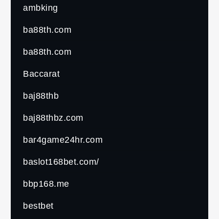
ambking
ba88th.com
ba88th.com
Baccarat
baj88thb
baj88thbz.com
bar4game24hr.com
baslot168bet.com/
bbp168.me
bestbet