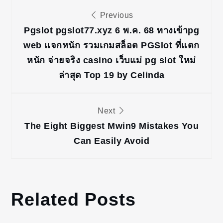
แนะแนว
Previous
เรื่อง
Pgslot pgslot77.xyz 6 พ.ค. 68 ทางเข้าpg
web แจกหนัก รวมเกมสล็อต PGSlot ที่แตก
หนัก จ่ายจริง casino เว็บแม่ pg slot ใหม่
ล่าสุด Top 19 by Celinda
Next
The Eight Biggest Mwin9 Mistakes You
Can Easily Avoid
Related Posts