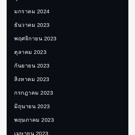
มกราคม 2024
ธันวาคม 2023
พฤศจิกายน 2023
ตุลาคม 2023
กันยายน 2023
สิงหาคม 2023
กรกฎาคม 2023
มิถุนายน 2023
พฤษภาคม 2023
เมษายน 2023