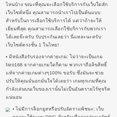
ไหนบ้าง ขณะที่คุณจะเลือกใช้บริการกับเว็บใดสัก
เว็บไซต์หนึ่ง คุณสามารถนำเราไปเป็นต้นแบบ
สำหรับในการเลือกใช้บริการได้ แต่ว่าถ้าจะให้
เยี่ยมที่สุด คุณสามารถเลือกใช้บริการกับพวกเรา
ได้เลยจ๊ะครับ รับประกันเลยว่า นี่แหละนะครับ
เว็บไซต์ตรงชั้น 1 ในไทย!
• มีหนังสือรับรองจากค่ายเกม: ไม่ว่าจะเป็นเกม
faro168 จากค่ายเกมใดก็ตาม พวกเราถือลิขสิทธิ์
แท้จากค่ายเกมต่างๆ100% ขอรับ ซึ่งมันจะช่วย
ปรับให้คุณมั่นอกมั่นใจได้เลยว่า เกมทุกเกมที่คุณ
กำลังเล่นบนเว็บของเรานั้นไม่เป็นอันตรายไร้ทุจริต
แน่นอน
• ไม่มีการล็อกยูสหรือปรับอัตราแพ้ชนะ: เว็บ