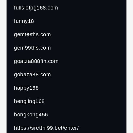
fullslotpg168.com
funny18
gem99ths.com
gem99ths.com
goatza888fin.com
gobaza88.com
happy168
hengjing168
hongkong456
https://sretthi99.bet/enter/