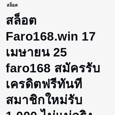
Home
สล็อต
สล็อต
สล็อต
สล็อต
Faro168.win
17 เมษายน
Faro168.win 17
25 faro168
สมัครรับ
เมษายน 25
เครดิตฟรี
ทันที สมาชิก
ใหม่รับ
faro168 สมัครรับ
1,000 ไม่แน่
จริง ไม่เป็น
ที่1 pgslot
เครดิตฟรีทันที
เข้าสู่ระบบ
สล็อต168
สมาชิกใหม่รับ
ล่าสมบัติ ได้
แล้ววันนี้
Top 76 by