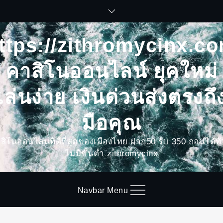
Skip
to
content
ttps://zithromycinx.c
คาสิโนออนไลน์ ยุคใหม่
เล่นง่าย เงินด่วนส่งตรงถึ
มือคุณ
สิโนออนไลน์ที่ดีที่สุดของเมืองไทย ฝาก50 รับ 350 ถอนได้ทั
ไม่มีขั้นต่ำ zithromycinx
Navbar Menu