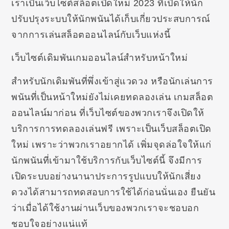
เราเป็นเว็บไซต์สล็อตเปิดใหม่ 2023 ที่เปิดให้นัก
ปรับปรุงระบบให้นักพนันได้เก็บเกี่ยวประสบการณ์
จากการเล่นสล็อตออนไลน์กับเว็บแห่งนี้
เว็บไซต์เดิมพันเกมออนไลน์สำหรับหน้าใหม่
สำหรับนักเดิมพันที่พึ่งเข้าสู่แวดวง หรือนักเล่นการ
พนันที่เป็นหน้าใหม่ยังไม่เคยทดลองเล่น เกมสล็อต
ออนไลน์มาก่อน ที่เว็บไซต์ของพวกเราจึงเปิดให้
บริการการทดลองเล่นฟรี เพราะเป็นเว็บสล็อตเปิด
ใหม่ เพราะว่าพวกเราอยากได้ เพิ่มจุดล่อใจให้แก่
นักพนันที่เข้ามาใช้บริการกับเว็บไซต์นี้ จึงมีการ
เปิดระบบอย่างนานาประการรูปแบบให้นักเสี่ยง
ดวงได้สามารถทดสอบการใช้ได้ก่อนนั่นเอง ยืนยัน
ว่าเมื่อได้ใช้งานผ่านเว็บของพวกเราจะชอบอก
ชอบใจอย่างแน่แท้