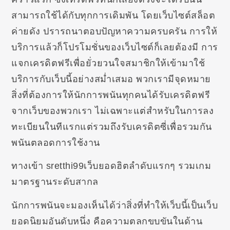
สามารถใช้ได้กับทุกการเดิมพัน โดยเว็บไซต์สล็อต
ค่ายดัง ปรารถนาตอบปัญหาความครบครัน การให้
บริการแล้วก็โปรโมชั่นของเว็บไซต์ก็เลยต้องมี การ
แจกเครดิตฟรีเพื่อยั่วยวนใจสมาชิกให้เข้ามาใช้
บริการกับเว็บนี้อย่างสม่ำเสมอ พวกเรามีจุดหมาย
สิ่งที่ต้องการให้นักการพนันทุกคนได้รับเครดิตฟรี
จากเว็บของพวกเรา ไม่เฉพาะแต่สำหรับในการลง
ทะเบียนในทีแรกแต่รวมถึงรับเครดิตซี่เพื่อรวมกัน
พนันตลอดการใช้งาน
ทางเข้า sretthi99เว็บยอดฮิตลำดับแรกๆ รวมเกม
มาตรฐานระดับสากล
นักการพนันจะมองเห็นได้ว่าสิ่งที่ทำให้เว็บนี้เป็นเว็บ
ยอดนิยมอันดับหนึ่ง คือความตลกขบขันในด้าน