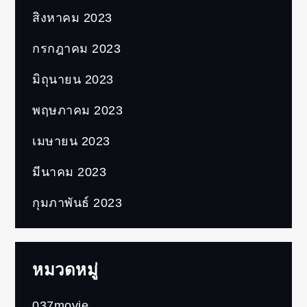
สิงหาคม 2023
กรกฎาคม 2023
มิถุนายน 2023
พฤษภาคม 2023
เมษายน 2023
มีนาคม 2023
กุมภาพันธ์ 2023
หมวดหมู่
037movie