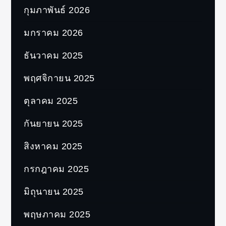
กุมภาพันธ์ 2026
มกราคม 2026
ธันวาคม 2025
พฤศจิกายน 2025
ตุลาคม 2025
กันยายน 2025
สิงหาคม 2025
กรกฎาคม 2025
มิถุนายน 2025
พฤษภาคม 2025