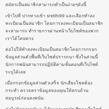
สมัครเป็นสมาชิกสามารถทำเป็นง่ายๆดังนี้
เข้าไปที่ ปากทางเข้า sretthi99 และเลือกทำลง
ทะเบียนเป็นสมาชิก โดยการลงทะเบียนเป็นสมาชิก
จะสามารถ ทำรายการผ่านหน้าเว็บไซต์ของพวก
เราได้โดยตรง
ต่อไปให้ทำลงทะเบียนเป็นสมาชิกโดยการกรอก
ข้อมูลส่วนตัวพื้นที่เว็บไซต์ปรารถนา ซึ่งในส่วนนี้
นักการพนันสามารถปฏิบัติตามขั้นตอนที่เว็บไซต์
ระบุได้เลย
เมื่อกรอกข้อมูลส่วนตัวเสร็จ นักเสี่ยงโชคต้อง
กระทำ ตรวจตราข้อมูลของคุณให้ครบถ้วน
สมบูรณ์ก่อนลงพนัน