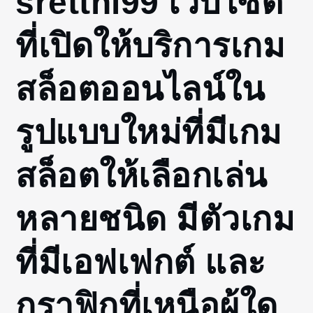
sretthi99 เว็บไซต์
เกม
สล็อต
ที่เปิดให้บริการเกม
ออนไลน์
ในรูป
แบบใหม่
สล็อตออนไลน์ใน
ที่มีเกม
สล็อตให้
รูปแบบใหม่ที่มีเกม
เลือกเล่น
หลาย
ชนิด มี
สล็อตให้เลือกเล่น
ตัวเกมที่
มี
เอฟเฟกต์
หลายชนิด มีตัวเกม
และ
กราฟิกที่
ที่มีเอฟเฟกต์ และ
เหนือผู้
ใดกันแน่
เว็บยอด
กราฟิกที่เหนือผู้ใด
นิยมที่มา