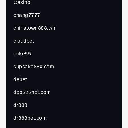
Casino
chang7777
chinatown888.win
cloudbet
coke55
cupcake88x.com
debet
dgb222hot.com
dr888
dr888bet.com