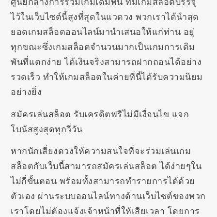
ศูนย์กลางการรวมเกมเดิมพัน ที่มีเกมสล็อตบรรจุ
ไว้ในเว็บไซต์นี้สูงที่สุดในแวดวง พวกเราได้นำสุด
ยอดเกมสล็อตออนไลน์มานำเสนอให้แก่ท่าน อยู่
ทุกขณะซึ่งเกมสล็อตจำนวนมากเป็นเกมการเดิม
พันที่แตกง่าย ได้เงินจริงสามารถฝากถอนได้อย่าง
รวดเร็ว ทำให้เกมสล็อตในค่ายที่นี้ได้รับความนิยม
อย่างยิ่ง
สมัครเล่นสล็อต รับเครดิตฟรีไม่มีเงื่อนไข แจก
โบนัสสูงสุดทุกวี่วัน
หากนักเสี่ยงดวงให้ความสนใจที่จะร่วมเล่นเกม
สล็อตกับเว็บนี้สามารถสมัครเล่นสล็อต ได้ง่ายๆใน
ไม่กี่ขั้นตอน พร้อมทั้งสามารถทำรายการได้ด้วย
ตัวเอง ผ่านระบบออนไลน์ทางด้านเว็บไซต์ของพวก
เราโดยไม่ต้องแจ้งเจ้าหน้าที่ให้เสียเวลา โดยการ