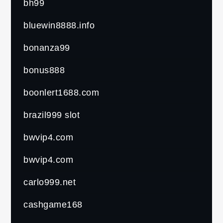
bh99
bluewin8888.info
bonanza99
bonus888
boonlert1688.com
brazil999 slot
bwvip4.com
bwvip4.com
carlo999.net
cashgame168