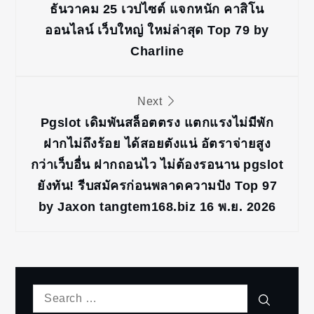
ธันวาคม 25 เวปไซต์ แจกหนัก คาสิโน
ออนไลน์ เว็บใหญ่ ใหม่ล่าสุด Top 79 by
Charline
Next
Pgslot เดิมพันสล็อตตรง แตกแรงไม่มีพัก
ฝากไม่ถึงร้อย ได้สอยตังแน่ อัตราจ่ายสูง
กว่าเว็บอื่น ฝากถอนไว ไม่ต้องรอนาน pgslot
ยังทัน! รีบสมัครก่อนพลาดความปัง Top 97
by Jaxon tangtem168.biz 16 พ.ย. 2026
Search
Search