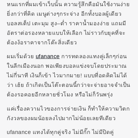
หนแรกที่ผมเข้าเว็บนั้น ความรู้สึกคือมันใช้งานง่าย
ยิ่งกว่าที่คิด เมนูต่างๆกระจ่าง อีกทั้งบอลผู้เดียว
บอลสเต็ป เตะมุม สูง–ต่ำ ราคาน้ำมองง่าย แถมมี
อัตราต่อรองหลายแบบให้เลือก ไม่ราวกับยุคที่จะ
ต้องง้อราคาจากโต๊ะสิ่งเดียว
ผมเริ่มด้วย
ufanance
การทดลองแทงคู่เล็กๆก่อน
ในลีกเมืองนอก พอเพียงบอลแข่งจบโดยประมาณ
ไม่กี่นาที เงินก็เข้า ไวมากมาย! แบบที่อดคิดไม่ได้
ว่า เฮ้ย ถ้าเกิดเป็นโต๊ะตอนนี้กว่าจะจ่ายอาจจำเป็น
ต้องรอคอยอีกหลายชั่วโมง หรือไม่ก็วันพรุ่ง
แค่เรื่องความไวของการจ่ายเงิน ก็ทำให้ความวิตก
กังวลของผมน้อยลงไปมากไม่น้อยเลยทีเดียว
ufanance แทงได้ทุกคู่จริง ไม่มีกั๊ก ไม่มีปิดคู่