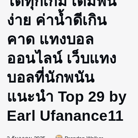
ได้ทุกเกม เดิมพัน
เว็บแทงบอล
ที่นักพนัน
ง่าย ค่าน้ำดีเกิน
แนะนำ Top
29 by Earl
Ufanance11
คาด แทงบอล
ออนไลน์ เว็บแทง
บอลที่นักพนัน
แนะนำ Top 29 by
Earl Ufanance11