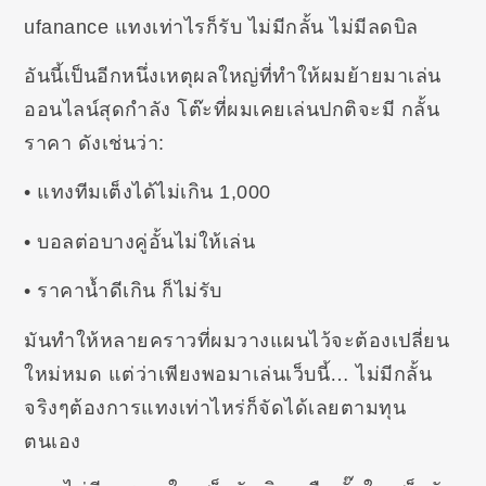
ufanance แทงเท่าไรก็รับ ไม่มีกลั้น ไม่มีลดบิล
อันนี้เป็นอีกหนึ่งเหตุผลใหญ่ที่ทำให้ผมย้ายมาเล่น
ออนไลน์สุดกำลัง โต๊ะที่ผมเคยเล่นปกติจะมี กลั้น
ราคา ดังเช่นว่า:
• แทงทีมเต็งได้ไม่เกิน 1,000
• บอลต่อบางคู่อั้นไม่ให้เล่น
• ราคาน้ำดีเกิน ก็ไม่รับ
มันทำให้หลายคราวที่ผมวางแผนไว้จะต้องเปลี่ยน
ใหม่หมด แต่ว่าเพียงพอมาเล่นเว็บนี้… ไม่มีกลั้น
จริงๆต้องการแทงเท่าไหร่ก็จัดได้เลยตามทุน
ตนเอง