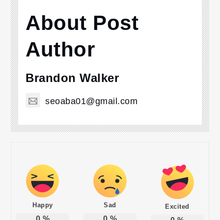
About Post
Author
Brandon Walker
seoaba01@gmail.com
Happy
Sad
Excited
0
%
0
%