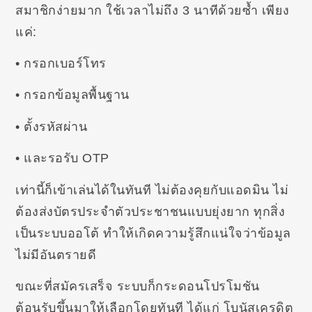
สมาชิกง่ายมาก ใช้เวลาไม่ถึง 3 นาทีด้วยซ้ำ เพียง
แค่:
• กรอกเบอร์โทร
• กรอกข้อมูลพื้นฐาน
• ตั้งรหัสผ่าน
• และรอรับ OTP
เท่านี้ก็เข้าเล่นได้ในทันที ไม่ต้องคุยกับแอดมิน ไม่
ต้องส่งบัตรประจำตัวประชาชนแบบยุ่งยาก ทุกสิ่ง
เป็นระบบออโต้ ทำให้เกิดความรู้สึกแน่ใจว่าข้อมูล
ไม่มีอันตรายดี
ขณะที่สมัครเสร็จ ระบบก็กระดอนโปรโมชัน
ต้อนรับขึ้นมาให้เลือกโดยทันที ได้แก่ โบนัสเครดิต