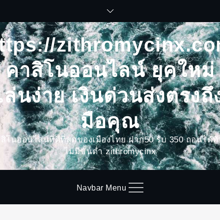
Skip
to
content
ttps://zithromycinx.c
คาสิโนออนไลน์ ยุคใหม่
เล่นง่าย เงินด่วนส่งตรงถึ
มือคุณ
สิโนออนไลน์ที่ดีที่สุดของเมืองไทย ฝาก50 รับ 350 ถอนได้ทั
ไม่มีขั้นต่ำ zithromycinx
Navbar Menu