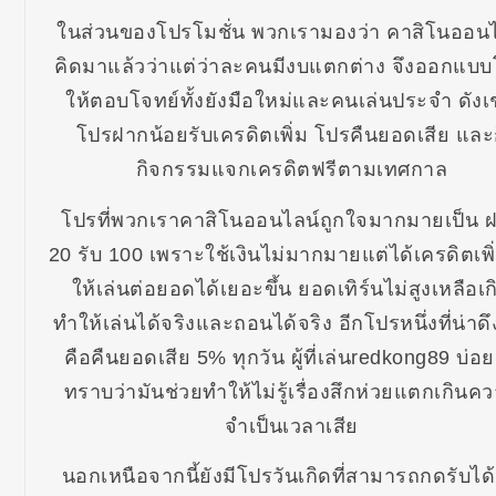
ในส่วนของโปรโมชั่น พวกเรามองว่า คาสิโนออนไ
คิดมาแล้วว่าแต่ว่าละคนมีงบแตกต่าง จึงออกแบ
ให้ตอบโจทย์ทั้งยังมือใหม่และคนเล่นประจำ ดังเ
โปรฝากน้อยรับเครดิตเพิ่ม โปรคืนยอดเสีย และ
กิจกรรมแจกเครดิตฟรีตามเทศกาล
โปรที่พวกเราคาสิโนออนไลน์ถูกใจมากมายเป็น 
20 รับ 100 เพราะใช้เงินไม่มากมายแต่ได้เครดิตเพ
ให้เล่นต่อยอดได้เยอะขึ้น ยอดเทิร์นไม่สูงเหลือเก
ทำให้เล่นได้จริงและถอนได้จริง อีกโปรหนึ่งที่น่าดึ
คือคืนยอดเสีย 5% ทุกวัน ผู้ที่เล่นredkong89 บ่อ
ทราบว่ามันช่วยทำให้ไม่รู้เรื่องสึกห่วยแตกเกินค
จำเป็นเวลาเสีย
นอกเหนือจากนี้ยังมีโปรวันเกิดที่สามารถกดรับได้