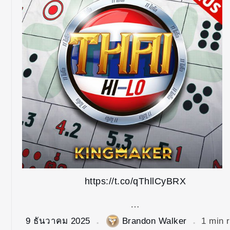
https://t.co/qThllCyBRX
…
9 ธันวาคม 2025
Brandon Walker
1 min 