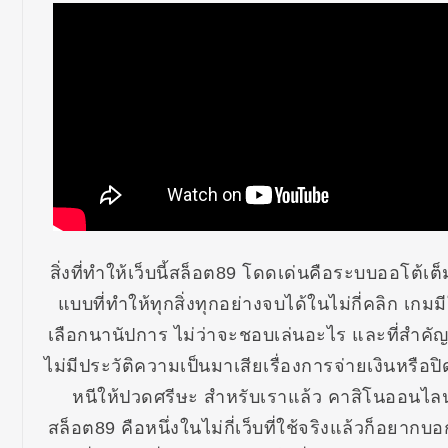
สิ่งที่ทำให้เว็บนี้สล็อต89 โดดเด่นคือระบบออโต้เต็
แบบที่ทำให้ทุกสิ่งทุกอย่างจบได้ในไม่กี่คลิก เกมมี
เลือกนานัปการ ไม่ว่าจะชอบเล่นอะไร และที่สำคัญ
ไม่มีประวัติความเป็นมาเสียเรื่องการจ่ายเงินหรือปิ
หนีให้ปวดศรีษะ สำหรับเราแล้ว คาสิโนออนไลน
สล็อต89 คือหนึ่งในไม่กี่เว็บที่ใช้จริงแล้วก็อยากบอ