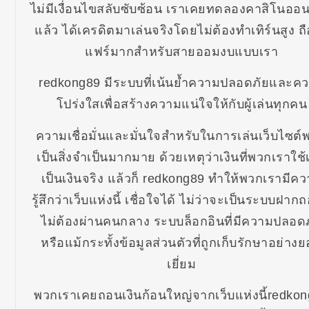
ไม่มีเงื่อนไขสลับซับซ้อน เราเคยทดลองคาสิโนออน
แล้ว ได้เครดิตมาเล่นจริงโดยไม่ต้องทำเทิร์นสูง ถื
แฟร์มากสำหรับสายออมงบแบบเรา
redkong89 มีระบบที่เน้นย้ำความปลอดภัยและค
โปร่งใสเพื่อสร้างความแน่ใจให้กับผู้เล่นทุกคน
ความเชื่อมั่นและมั่นใจสำหรับในการเล่นเว็บไซต์
เป็นสิ่งจำเป็นมากมาย ด้วยเหตุว่าเงินที่พวกเราใช้
เป็นเงินจริง แล้วก็ redkong89 ทำให้พวกเรามีค
รู้สึกว่าเว็บแห่งนี้ เชื่อใจได้ ไม่ว่าจะเป็นระบบฝากถ
ไม่ต้องผ่านคนกลาง ระบบล็อกอินที่มีความปลอด
หรือแม้กระทั้งข้อมูลส่วนตัวที่ถูกเก็บรักษาอย่าง
เยี่ยม
พวกเราเคยถอนเงินก้อนใหญ่จากเว็บแห่งนี้redko