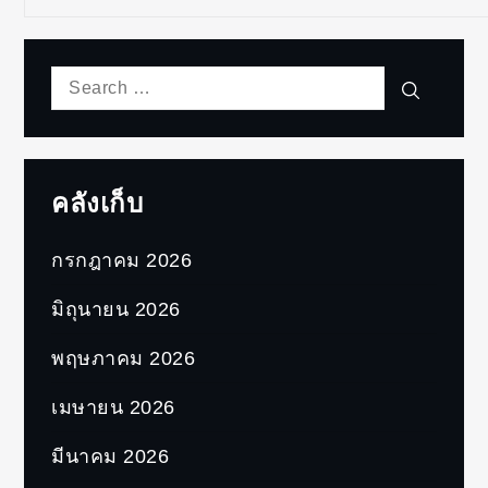
Search
Search
for:
คลังเก็บ
กรกฎาคม 2026
มิถุนายน 2026
พฤษภาคม 2026
เมษายน 2026
มีนาคม 2026