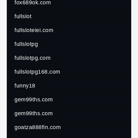
fox689ok.com
fullslot
fullsloteiei.com
fullslotpg
fullslotpg.com
fullslotpg168.com
funny18
gem99ths.com
gem99ths.com
goatza888fin.com