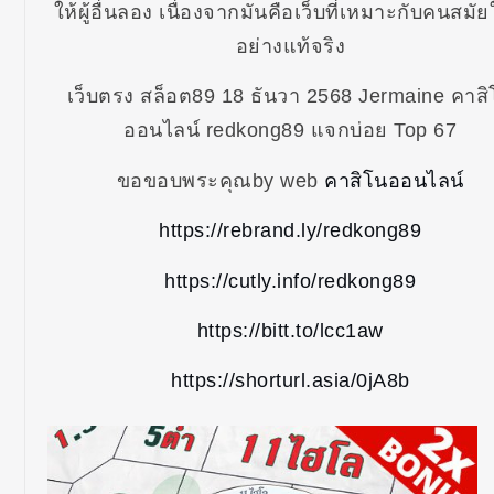
ให้ผู้อื่นลอง เนื่องจากมันคือเว็บที่เหมาะกับคนสมัย
อย่างแท้จริง
เว็บตรง สล็อต89 18 ธันวา 2568 Jermaine คาส
ออนไลน์ redkong89 แจกบ่อย Top 67
ขอขอบพระคุณby web
คาสิโนออนไลน์
https://rebrand.ly/redkong89
https://cutly.info/redkong89
https://bitt.to/lcc1aw
https://shorturl.asia/0jA8b