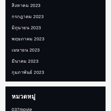
สิงหาคม 2023
กรกฎาคม 2023
มิถุนายน 2023
พฤษภาคม 2023
เมษายน 2023
มีนาคม 2023
กุมภาพันธ์ 2023
หมวดหมู่
037movie