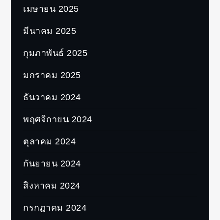
เมษายน 2025
มีนาคม 2025
กุมภาพันธ์ 2025
มกราคม 2025
ธันวาคม 2024
พฤศจิกายน 2024
ตุลาคม 2024
กันยายน 2024
สิงหาคม 2024
กรกฎาคม 2024