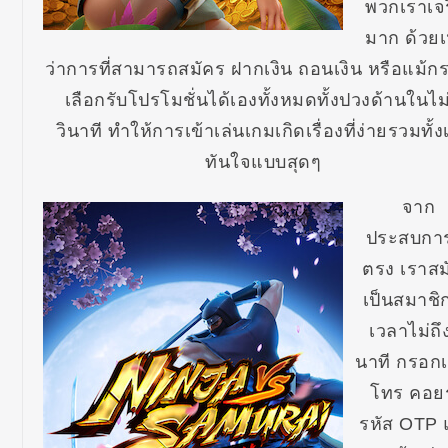
พวกเราเจ
มาก ด้วยเ
ว่าการที่สามารถสมัคร ฝากเงิน ถอนเงิน หรือแม้กระ
เลือกรับโปรโมชั่นได้เองทั้งหมดทั้งปวงด้านในไม่ก
วินาที ทำให้การเข้าเล่นเกมเกิดเรื่องที่ง่ายรวมทั้งเ
ทันใจแบบสุดๆ
จาก
ประสบกา
ตรง เราสม
เป็นสมาชิ
เวลาไม่ถึ
นาที กรอกเ
โทร คอยร
รหัส OTP 