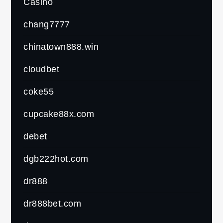
Casino
chang7777
chinatown888.win
cloudbet
coke55
cupcake88x.com
debet
dgb222hot.com
dr888
dr888bet.com