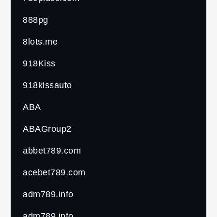
888pg
8lots.me
918Kiss
918kissauto
ABA
ABAGroup2
abbet789.com
acebet789.com
adm789.info
adm789.info